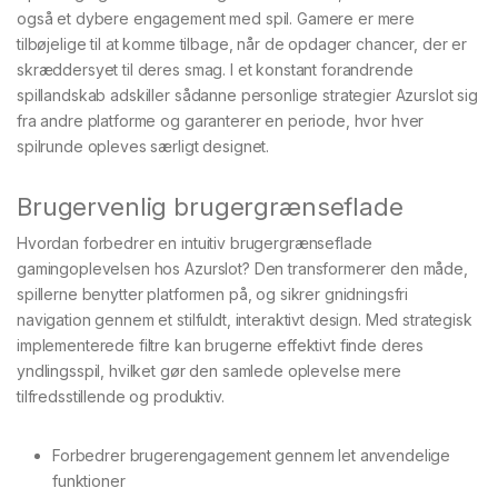
også et dybere engagement med spil. Gamere er mere
tilbøjelige til at komme tilbage, når de opdager chancer, der er
skræddersyet til deres smag. I et konstant forandrende
spillandskab adskiller sådanne personlige strategier Azurslot sig
fra andre platforme og garanterer en periode, hvor hver
spilrunde opleves særligt designet.
Brugervenlig brugergrænseflade
Hvordan forbedrer en intuitiv brugergrænseflade
gamingoplevelsen hos Azurslot? Den transformerer den måde,
spillerne benytter platformen på, og sikrer gnidningsfri
navigation gennem et stilfuldt, interaktivt design. Med strategisk
implementerede filtre kan brugerne effektivt finde deres
yndlingsspil, hvilket gør den samlede oplevelse mere
tilfredsstillende og produktiv.
Forbedrer brugerengagement gennem let anvendelige
funktioner