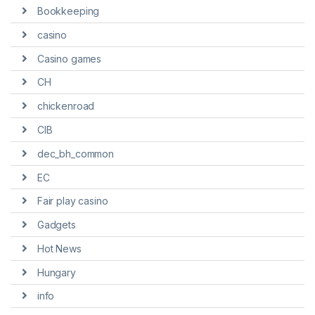
Bookkeeping
casino
Casino games
CH
chickenroad
CIB
dec_bh_common
EC
Fair play casino
Gadgets
Hot News
Hungary
info