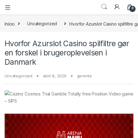
0
Início
Uncategorized
Hvorfor Azurslot Casino spilfiltre
Hvorfor Azurslot Casino spilfiltre gør
en forskel i brugeroplevelsen i
Danmark
Uncategorized
abril 8, 2026
gerente