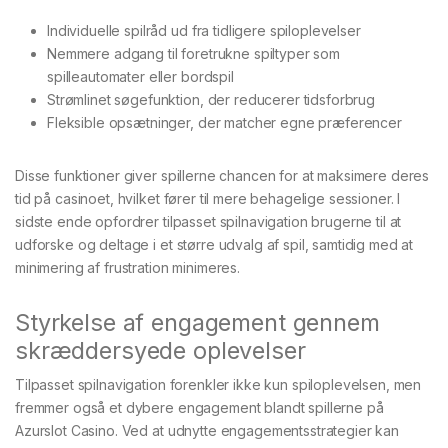
Individuelle spilråd ud fra tidligere spiloplevelser
Nemmere adgang til foretrukne spiltyper som
spilleautomater eller bordspil
Strømlinet søgefunktion, der reducerer tidsforbrug
Fleksible opsætninger, der matcher egne præferencer
Disse funktioner giver spillerne chancen for at maksimere deres
tid på casinoet, hvilket fører til mere behagelige sessioner. I
sidste ende opfordrer tilpasset spilnavigation brugerne til at
udforske og deltage i et større udvalg af spil, samtidig med at
minimering af frustration minimeres.
Styrkelse af engagement gennem
skræddersyede oplevelser
Tilpasset spilnavigation forenkler ikke kun spiloplevelsen, men
fremmer også et dybere engagement blandt spillerne på
Azurslot Casino. Ved at udnytte engagementsstrategier kan