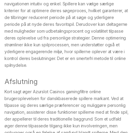
navigationen intuitiv og enkel. Spillere kan vælge særlige
kriterier for at optimere deres søgeproces, hvilket garanterer, at
de tilbringer reduceret periode på at søge og yderligere
periode på at nyde deres favoritspil. Derudover kan deltagerne
med muligheder som udbetalingsprocent og volatilitet tilpasse
deres oplevelse ud fra personlige strategier. Denne optimering
strømliner ikke kun spilprocessen, men understøtter også et
yderligere engagerende miljø, hvor spillerne oplever at være i
kontrol deres beslutninger. Det er en smertefri metode til online
spilnydelse.
Afslutning
Kort sagt øger Azurslot Casinos gamingfiltre online
brugeroplevelsen for danskbaserede spillere markant. Ved at
tilpasse sig deres særlige præferencer og muliggøre personlig
navigation, assisterer disse funktioner spillerne med at finde spil,
der appellerer til deres traditionelle baggrund. Som et udfald
øger denne tilpassede tilgang ikke kun involveringen, men
opbygger også en følelse af samfund blandt spillerne. Med den