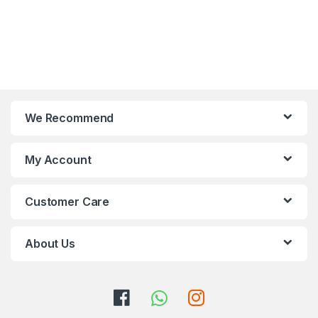
We Recommend
My Account
Customer Care
About Us