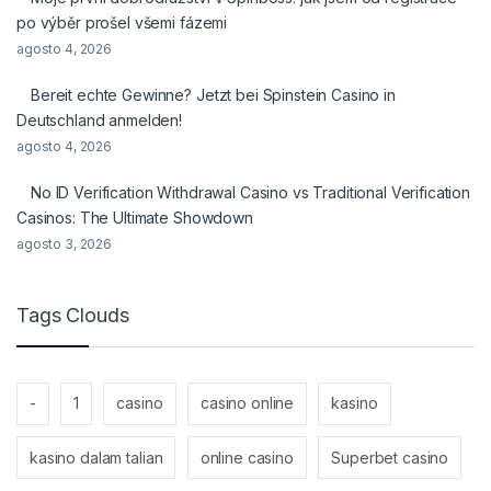
po výběr prošel všemi fázemi
agosto 4, 2026
Bereit echte Gewinne? Jetzt bei Spinstein Casino in
Deutschland anmelden!
agosto 4, 2026
No ID Verification Withdrawal Casino vs Traditional Verification
Casinos: The Ultimate Showdown
agosto 3, 2026
Tags Clouds
-
1
casino
casino online
kasino
kasino dalam talian
online casino
Superbet casino