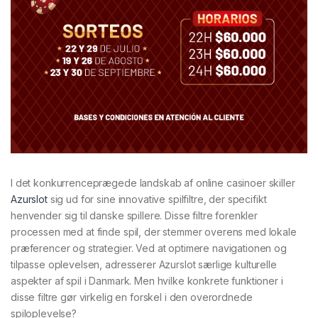
I det konkurrenceprægede landskab af online casinoer skiller
Azurslot
sig ud for sine innovative spilfiltre, der specifikt
henvender sig til danske spillere. Disse filtre forenkler
processen med at finde spil, der stemmer overens med lokale
præferencer og strategier. Ved at optimere navigationen og
tilpasse oplevelsen, adresserer Azurslot særlige kulturelle
aspekter af spil i Danmark. Men hvilke konkrete funktioner i
disse filtre gør virkelig en forskel i den overordnede
spiloplevelse?