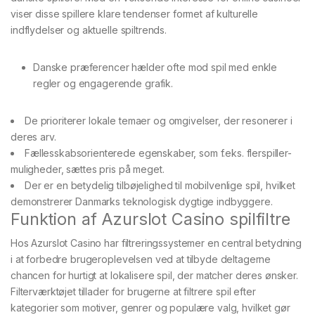
viser disse spillere klare tendenser formet af kulturelle
indflydelser og aktuelle spiltrends.
Danske præferencer hælder ofte mod spil med enkle
regler og engagerende grafik.
De prioriterer lokale temaer og omgivelser, der resonerer i
deres arv.
Fællesskabsorienterede egenskaber, som f.eks. flerspiller-
muligheder, sættes pris på meget.
Der er en betydelig tilbøjelighed til mobilvenlige spil, hvilket
demonstrerer Danmarks teknologisk dygtige indbyggere.
Funktion af Azurslot Casino spilfiltre
Hos Azurslot Casino har filtreringssystemer en central betydning
i at forbedre brugeroplevelsen ved at tilbyde deltagerne
chancen for hurtigt at lokalisere spil, der matcher deres ønsker.
Filterværktøjet tillader for brugerne at filtrere spil efter
kategorier som motiver, genrer og populære valg, hvilket gør