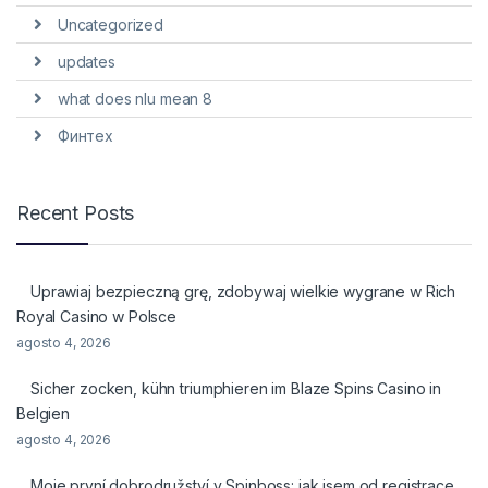
Uncategorized
updates
what does nlu mean 8
Финтех
Recent Posts
Uprawiaj bezpieczną grę, zdobywaj wielkie wygrane w Rich
Royal Casino w Polsce
agosto 4, 2026
Sicher zocken, kühn triumphieren im Blaze Spins Casino in
Belgien
agosto 4, 2026
Moje první dobrodružství v Spinboss: jak jsem od registrace