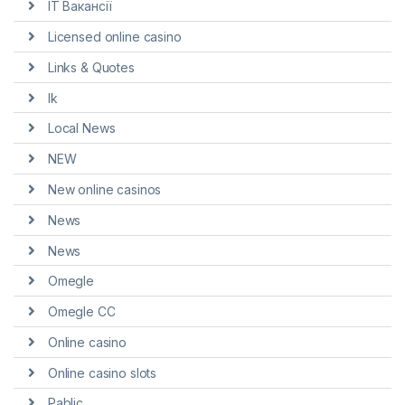
IT Вакансії
Licensed online casino
Links & Quotes
lk
Local News
NEW
New online casinos
News
News
Omegle
Omegle CC
Online casino
Online casino slots
Pablic