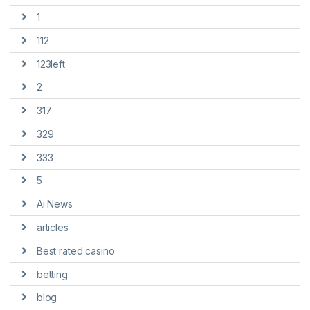
1
112
123left
2
317
329
333
5
Ai News
articles
Best rated casino
betting
blog