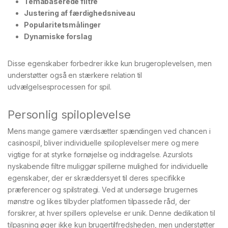
Temabaserede filtre
Justering af færdighedsniveau
Popularitetsmålinger
Dynamiske forslag
Disse egenskaber forbedrer ikke kun brugeroplevelsen, men
understøtter også en stærkere relation til
udvælgelsesprocessen for spil.
Personlig spiloplevelse
Mens mange gamere værdsætter spændingen ved chancen i
casinospil, bliver individuelle spiloplevelser mere og mere
vigtige for at styrke fornøjelse og inddragelse. Azurslots
nyskabende filtre muliggør spillerne mulighed for individuelle
egenskaber, der er skræddersyet til deres specifikke
præferencer og spilstrategi. Ved at undersøge brugernes
mønstre og likes tilbyder platformen tilpassede råd, der
forsikrer, at hver spillers oplevelse er unik. Denne dedikation til
tilpasning øger ikke kun brugertilfredsheden, men understøtter