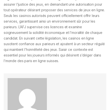
assurer l’justice des jeux, en demandant une autorisation pour
tout opérateur désirant proposer des services de jeux en ligne.
Seuls les casinos autorisés peuvent officiellement offrir leurs
services, garantissant ainsi un environnement sûr pour les
parieurs. L’AFJ supervise ces licences et examine
soigneusement la solidité économique et l’moralité de chaque
candidat. En suivant cette législation, les casinos en ligne
suscitent confiance aux parieurs et ajoutent à un secteur régulé
qui maintient l’honnêteté des jeux. Saisir ce contexte est
essentiel pour les joueurs informés qui désirent s’diriger dans
l’monde des paris en ligne suisses.