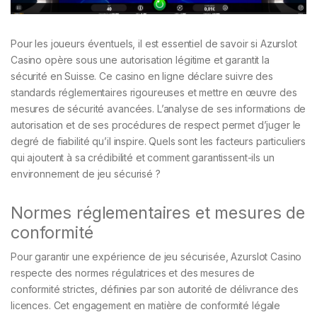
Pour les joueurs éventuels, il est essentiel de savoir si Azurslot
Casino opère sous une autorisation légitime et garantit la
sécurité en Suisse. Ce casino en ligne déclare suivre des
standards réglementaires rigoureuses et mettre en œuvre des
mesures de sécurité avancées. L’analyse de ses informations de
autorisation et de ses procédures de respect permet d’juger le
degré de fiabilité qu’il inspire. Quels sont les facteurs particuliers
qui ajoutent à sa crédibilité et comment garantissent-ils un
environnement de jeu sécurisé ?
Normes réglementaires et mesures de
conformité
Pour garantir une expérience de jeu sécurisée, Azurslot Casino
respecte des normes régulatrices et des mesures de
conformité strictes, définies par son autorité de délivrance des
licences. Cet engagement en matière de conformité légale