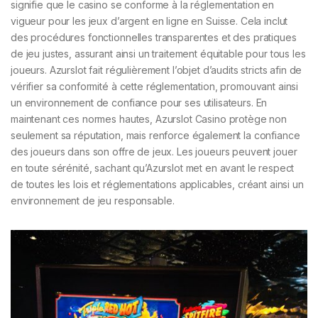
signifie que le casino se conforme à la réglementation en
vigueur pour les jeux d’argent en ligne en Suisse. Cela inclut
des procédures fonctionnelles transparentes et des pratiques
de jeu justes, assurant ainsi un traitement équitable pour tous les
joueurs. Azurslot fait régulièrement l’objet d’audits stricts afin de
vérifier sa conformité à cette réglementation, promouvant ainsi
un environnement de confiance pour ses utilisateurs. En
maintenant ces normes hautes, Azurslot Casino protège non
seulement sa réputation, mais renforce également la confiance
des joueurs dans son offre de jeux. Les joueurs peuvent jouer
en toute sérénité, sachant qu’Azurslot met en avant le respect
de toutes les lois et réglementations applicables, créant ainsi un
environnement de jeu responsable.