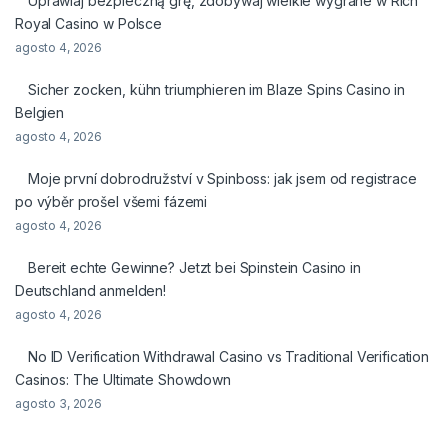
Uprawiaj bezpieczną grę, zdobywaj wielkie wygrane w Rich
Royal Casino w Polsce
agosto 4, 2026
Sicher zocken, kühn triumphieren im Blaze Spins Casino in
Belgien
agosto 4, 2026
Moje první dobrodružství v Spinboss: jak jsem od registrace
po výběr prošel všemi fázemi
agosto 4, 2026
Bereit echte Gewinne? Jetzt bei Spinstein Casino in
Deutschland anmelden!
agosto 4, 2026
No ID Verification Withdrawal Casino vs Traditional Verification
Casinos: The Ultimate Showdown
agosto 3, 2026