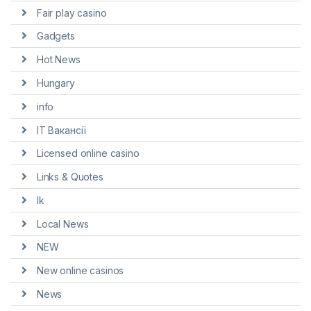
Fair play casino
Gadgets
Hot News
Hungary
info
IT Вакансії
Licensed online casino
Links & Quotes
lk
Local News
NEW
New online casinos
News