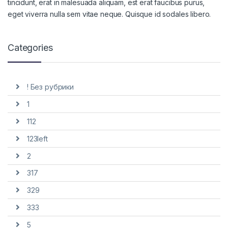
tincidunt, erat in malesuada aliquam, est erat faucibus purus,
eget viverra nulla sem vitae neque. Quisque id sodales libero.
Categories
! Без рубрики
1
112
123left
2
317
329
333
5