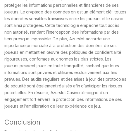
protéger les informations personnelles et financières de ses
joueurs. Le cryptage des données en est un élément clé : toutes
les données sensibles transmises entre les joueurs et le casino
sont ainsi protégées. Cette technologie empêche tout accès
non autorisé, rendant l’interception des informations par des
tiers presque impossible. De plus, Azurslot accorde une
importance primordiale à la protection des données de ses
joueurs en mettant en œuvre des politiques de confidentialité
rigoureuses, conformes aux normes les plus strictes. Les
joueurs peuvent jouer en toute tranquillité, sachant que leurs
informations sont privées et utilisées exclusivement aux fins
prévues. Des audits réguliers et des mises à jour des protocoles
de sécurité sont également réalisés afin d’anticiper les risques
potentielles. En résumé, Azurslot Casino témoigne d’un
engagement fort envers la protection des informations de ses
joueurs et l’amélioration de leur expérience de jeu.
Conclusion