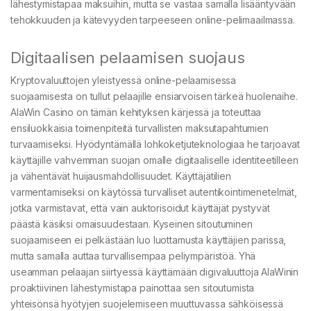
lähestymistapaa maksuihin, mutta se vastaa samalla lisääntyvään
tehokkuuden ja kätevyyden tarpeeseen online-pelimaailmassa.
Digitaalisen pelaamisen suojaus
Kryptovaluuttojen yleistyessä online-pelaamisessa
suojaamisesta on tullut pelaajille ensiarvoisen tärkeä huolenaihe.
AlaWin Casino on tämän kehityksen kärjessä ja toteuttaa
ensiluokkaisia toimenpiteitä turvallisten maksutapahtumien
turvaamiseksi. Hyödyntämällä lohkoketjuteknologiaa he tarjoavat
käyttäjille vahvemman suojan omalle digitaaliselle identiteetilleen
ja vähentävät huijausmahdollisuudet. Käyttäjätilien
varmentamiseksi on käytössä turvalliset autentikointimenetelmät,
jotka varmistavat, että vain auktorisoidut käyttäjät pystyvät
päästä käsiksi omaisuudestaan. Kyseinen sitoutuminen
suojaamiseen ei pelkästään luo luottamusta käyttäjien parissa,
mutta samalla auttaa turvallisempaa peliympäristöä. Yhä
useamman pelaajan siirtyessä käyttämään digivaluuttoja AlaWinin
proaktiivinen lähestymistapa painottaa sen sitoutumista
yhteisönsä hyötyjen suojelemiseen muuttuvassa sähköisessä