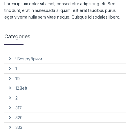
Lorem ipsum dolor sit amet, consectetur adipiscing elit. Sed
tincidunt, erat in malesuada aliquam, est erat faucibus purus,
eget viverra nulla sem vitae neque. Quisque id sodales libero.
Categories
! Без рубрики
1
112
123left
2
317
329
333