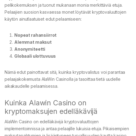
pelikokemuksen ja tuonut mukanaan monia merkittäviä etuja.
Pelaajien suosion kasvaessa monet löytävät kryptovaluuttojen
käytön ainutlaatuiset edut pelaamiseen:
Nopeat rahansiirrot
Alemmat maksut
Anonymiteetti
Globaali ulottuvuus
Nämä edut painottavat sitä, kuinka kryptovalistus voi parantaa
pelaajakokemusta AlaWin Casinolla ja tasoittaa tietä uudelle
aikakaudelle pelaamisessa.
Kuinka Alawin Casino on
kryptomaksujen edelläkävijä
AlaWin Casino on edelläkävijä kryptovaluuttojen
implementoinnissa ja antaa pelaajille lukuisia etuja. Pikaisempien
maksutapahtumien ja lisääntyneen turvallisuuden kautta kasino