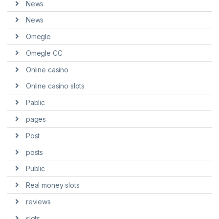
News
News
Omegle
Omegle CC
Online casino
Online casino slots
Pablic
pages
Post
posts
Public
Real money slots
reviews
slots