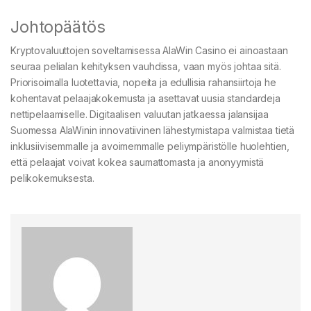
Johtopäätös
Kryptovaluuttojen soveltamisessa AlaWin Casino ei ainoastaan
seuraa pelialan kehityksen vauhdissa, vaan myös johtaa sitä.
Priorisoimalla luotettavia, nopeita ja edullisia rahansiirtoja he
kohentavat pelaajakokemusta ja asettavat uusia standardeja
nettipelaamiselle. Digitaalisen valuutan jatkaessa jalansijaa
Suomessa AlaWinin innovatiivinen lähestymistapa valmistaa tietä
inklusiivisemmalle ja avoimemmalle peliympäristölle huolehtien,
että pelaajat voivat kokea saumattomasta ja anonyymistä
pelikokemuksesta.