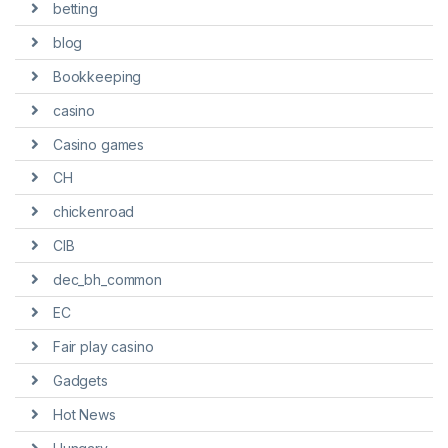
betting
blog
Bookkeeping
casino
Casino games
CH
chickenroad
CIB
dec_bh_common
EC
Fair play casino
Gadgets
Hot News