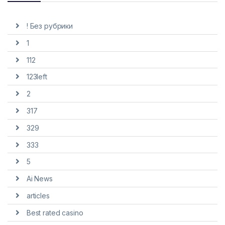
! Без рубрики
1
112
123left
2
317
329
333
5
Ai News
articles
Best rated casino