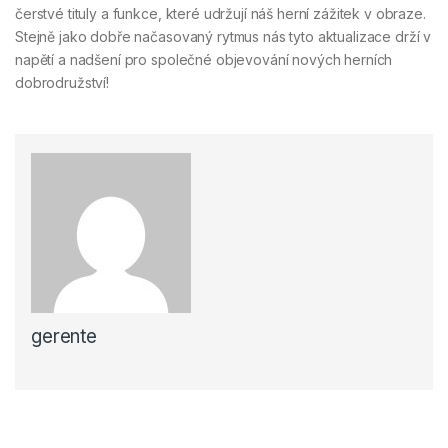
čerstvé tituly a funkce, které udržují náš herní zážitek v obraze.
Stejně jako dobře načasovaný rytmus nás tyto aktualizace drží v
napětí a nadšení pro společné objevování nových herních
dobrodružství!
gerente