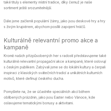
také tituly s elementy místní tradice, díky čemuž je naše
sortiment ještě srozumitelnější.
Dále jsme začlenili populární žánry, jako jsou deskové hry a hry
s živým krupiérem, abychom posílili zapojení hráčů.
Kulturálně relevantní promo akce a
kampaně
Kromě našich přizpůsobených her s radostí představujeme také
kulturálně relevantní propagační akce a kampaně, které oslovují
s českým publikem. Zabývali jsme se do lokální kultury a čerpali
inspiraci z klasických svátečních tradicí a unikátních kulturních
motivů, které definují českého ducha.
Pomyšlete na, že se účastníte speciálních akcí během
oblíbených prázdnin, jako jsou Easter nebo Vánoce, kde
oslavujeme tematickými bonusy a aktivitami.