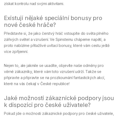
získat kontrolu nad svými aktivitami.
Existují nějaké speciální bonusy pro
nové české hráče?
Představte si, že jako čerstvý hráč vstoupíte do světa plného
zářivých světel a vzrušení. Ve Spinsteinu chápeme napětí, a
proto nabízíme přitažlivé uvítací bonusy, které vám cestu ještě
více zpříjemní.
Nejen to, ale jakmile se usadíte, objevíte naše odměny pro
věrné zákazníky, které vám toto vzrušení udrží. Takže se
připravte a připravte se na prozkoumání fantastických akcí,
které na vás čekají v České republice!
Jaké možnosti zákaznické podpory jsou
k dispozici pro české uživatele?
Pokud jde o možnosti zákaznické podpory pro české uživatele,