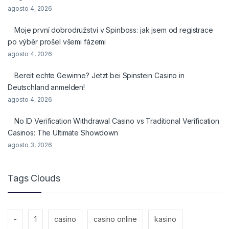
agosto 4, 2026
Moje první dobrodružství v Spinboss: jak jsem od registrace
po výběr prošel všemi fázemi
agosto 4, 2026
Bereit echte Gewinne? Jetzt bei Spinstein Casino in
Deutschland anmelden!
agosto 4, 2026
No ID Verification Withdrawal Casino vs Traditional Verification
Casinos: The Ultimate Showdown
agosto 3, 2026
Tags Clouds
-
1
casino
casino online
kasino