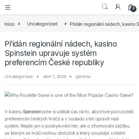
0
Início
Uncategorized
Přidán regionální nádech, kasino 
Přidán regionální nádech, kasino
Spinstein upravuje systém
preferencím České republiky
Uncategorized
abril 7, 2026
gerente
V kasinu
Spinstein
jsme si udělali čas na to, abychom porozuměli
preferencím českých hráčů a v souladu s tím upravili naši
systém. Nejde jen o poskytování her, ale o zformování zážitku,
se kterým se hráči mohou ztotožnit a který souzněje s místní