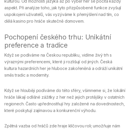
kulturou. Od možností jazyka až po výběr her se počítá každý
aspekt. Při analýze toho, jak tyto přizpůsobené funkce zvyšují
uspokojení uživatelů, vás vyzýváme k přemýšlení nad tím, co
dělá kasino pro hráče skutečně domovem.
Pochopení českého trhu: Unikátní
preference a tradice
Když se podíváme na Českou republiku, vidíme živý trh s
výraznými preferencemi, které ji rozlišují od jiných. Česká
kultura hazardních her je hluboce zakořeněná a odráží unikátní
směs tradic a modernity.
Když se hlouběji podíváme do této sféry, všimneme si, že lokální
hráče lákají odlišné zážitky z her než jejich protějšky v ostatních
regionech. Často upřednostňují hry založené na dovednostech,
které poskytují zajímavou a konkurenční výhodu.
Zpětná vazba od hráčů zde hraje klíčovou roli; umožňuje nám