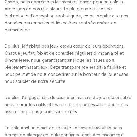
Casino, nous apprécions les mesures prises pour garantir la
protection de nos utilisateurs. La plateforme utilise une
technologie d’encryption sophistiquée, ce qui signifie que nos
données personnelles et financières sont sécurisées en
permanence.
De plus, la fiabilité des jeux est au cœur de leurs opérations.
Chaque jeu fait l’objet de contrôles réguliers d’impartialité et
d’honnêteté, nous garantissant ainsi que les issues sont
réellement hasardeux. Cette transparence établit la fiabilité et
nous permet de nous concentrer sur le bonheur de jouer sans
nous soucier de notre sécurité.
De plus, l’engagement du casino en matière de jeu responsable
nous fournit les outils et les ressources nécessaires pour nous
assurer que nous jouons sans excès.
En instaurant un climat de sécurité, le casino Luckyhills nous
permet de plonger en toute confiance dans des machines à