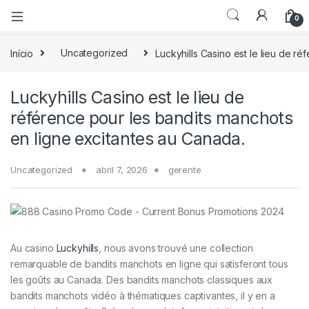
0
Início
Uncategorized
Luckyhills Casino est le lieu de r
Luckyhills Casino est le lieu de
référence pour les bandits manchots
en ligne excitantes au Canada.
Uncategorized
abril 7, 2026
gerente
Au casino
Luckyhills
, nous avons trouvé une collection
remarquable de bandits manchots en ligne qui satisferont tous
les goûts au Canada. Des bandits manchots classiques aux
bandits manchots vidéo à thématiques captivantes, il y en a