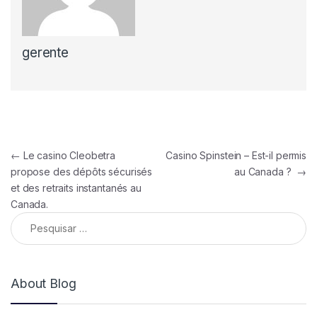
gerente
Navegação de Post
←
Le casino Cleobetra
Casino Spinstein – Est-il permis
propose des dépôts sécurisés
au Canada ?
→
et des retraits instantanés au
Canada.
Pesquisar por:
About Blog