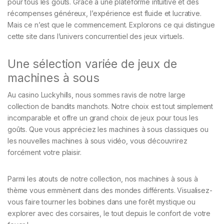
pour tous les goûts. Grâce à une plateforme intuitive et des
récompenses généreux, l’expérience est fluide et lucrative.
Mais ce n’est que le commencement. Explorons ce qui distingue
cette site dans l’univers concurrentiel des jeux virtuels.
Une sélection variée de jeux de
machines à sous
Au casino Luckyhills, nous sommes ravis de notre large
collection de bandits manchots. Notre choix est tout simplement
incomparable et offre un grand choix de jeux pour tous les
goûts. Que vous appréciez les machines à sous classiques ou
les nouvelles machines à sous vidéo, vous découvrirez
forcément votre plaisir.
Parmi les atouts de notre collection, nos machines à sous à
thème vous emmènent dans des mondes différents. Visualisez-
vous faire tourner les bobines dans une forêt mystique ou
explorer avec des corsaires, le tout depuis le confort de votre