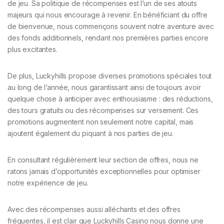
de jeu. Sa politique de récompenses est l’un de ses atouts
majeurs qui nous encourage à revenir. En bénéficiant du offre
de bienvenue, nous commençons souvent notre aventure avec
des fonds additionnels, rendant nos premières parties encore
plus excitantes.
De plus, Luckyhills propose diverses promotions spéciales tout
au long de l’année, nous garantissant ainsi de toujours avoir
quelque chose à anticiper avec enthousiasme : des réductions,
des tours gratuits ou des récompenses sur versement. Ces
promotions augmentent non seulement notre capital, mais
ajoutent également du piquant à nos parties de jeu.
En consultant régulièrement leur section de offres, nous ne
ratons jamais d’opportunités exceptionnelles pour optimiser
notre expérience de jeu.
Avec des récompenses aussi alléchants et des offres
fréquentes, il est clair que Luckyhills Casino nous donne une