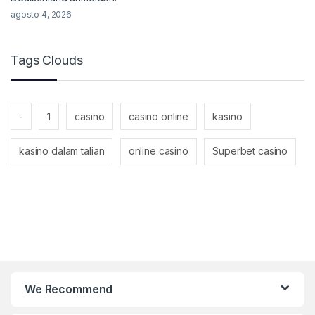
agosto 4, 2026
Tags Clouds
-
1
casino
casino online
kasino
kasino dalam talian
online casino
Superbet casino
We Recommend