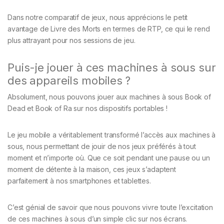
Dans notre comparatif de jeux, nous apprécions le petit
avantage de Livre des Morts en termes de RTP, ce qui le rend
plus attrayant pour nos sessions de jeu.
Puis-je jouer à ces machines à sous sur
des appareils mobiles ?
Absolument, nous pouvons jouer aux machines à sous Book of
Dead et Book of Ra sur nos dispositifs portables !
Le jeu mobile a véritablement transformé l’accès aux machines à
sous, nous permettant de jouir de nos jeux préférés à tout
moment et n’importe où. Que ce soit pendant une pause ou un
moment de détente à la maison, ces jeux s’adaptent
parfaitement à nos smartphones et tablettes.
C’est génial de savoir que nous pouvons vivre toute l’excitation
de ces machines à sous d’un simple clic sur nos écrans.