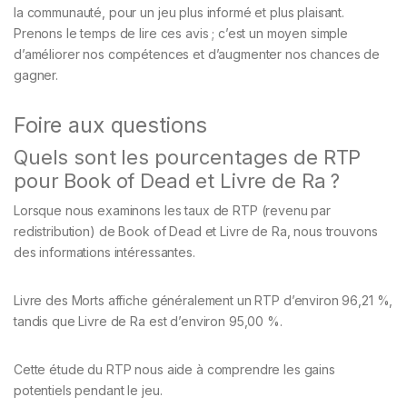
la communauté, pour un jeu plus informé et plus plaisant.
Prenons le temps de lire ces avis ; c’est un moyen simple
d’améliorer nos compétences et d’augmenter nos chances de
gagner.
Foire aux questions
Quels sont les pourcentages de RTP
pour Book of Dead et Livre de Ra ?
Lorsque nous examinons les taux de RTP (revenu par
redistribution) de Book of Dead et Livre de Ra, nous trouvons
des informations intéressantes.
Livre des Morts affiche généralement un RTP d’environ 96,21 %,
tandis que Livre de Ra est d’environ 95,00 %.
Cette étude du RTP nous aide à comprendre les gains
potentiels pendant le jeu.