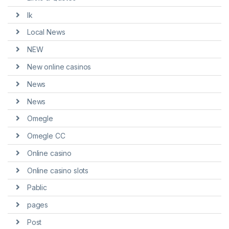
lk
Local News
NEW
New online casinos
News
News
Omegle
Omegle CC
Online casino
Online casino slots
Pablic
pages
Post