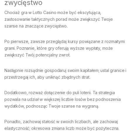
zwycięstwo
Chociaż gra w Lotto Casino może być ekscytująca,
zastosowanie taktycznych porad może zwiększyć Twoje
szanse na znaczące zwycięstwo.
Po pierwsze, zawsze przeglądaj kursy powiązane z rozmaitymi
grami. Poznanie, które gry oferują wyższe wypłaty, może
zwiększyć Twój potencjalny zwrot.
Następnie rozsądnie gospodaruj swoim kapitałem; ustal granice i
przestrzegaj ich, aby uniknąć zbędnych strat.
Dodatkowo, rozważ dołączenie do puli loterii. Ta strategia
pozwala na udział w większej liczbie losów bez podnoszenia
wydatków, podnosząc Twoje szanse na wygraną.
Ponadto, zachowaj stałość w swoich liczbach, ale zachowaj
elastyczność; okresowa zmiana liczb może być pożyteczna.