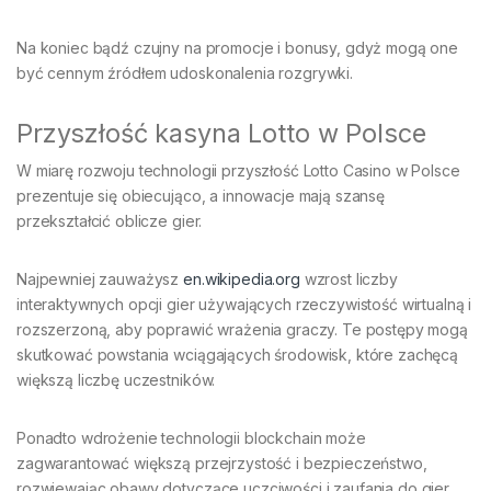
Na koniec bądź czujny na promocje i bonusy, gdyż mogą one
być cennym źródłem udoskonalenia rozgrywki.
Przyszłość kasyna Lotto w Polsce
W miarę rozwoju technologii przyszłość Lotto Casino w Polsce
prezentuje się obiecująco, a innowacje mają szansę
przekształcić oblicze gier.
Najpewniej zauważysz
en.wikipedia.org
wzrost liczby
interaktywnych opcji gier używających rzeczywistość wirtualną i
rozszerzoną, aby poprawić wrażenia graczy. Te postępy mogą
skutkować powstania wciągających środowisk, które zachęcą
większą liczbę uczestników.
Ponadto wdrożenie technologii blockchain może
zagwarantować większą przejrzystość i bezpieczeństwo,
rozwiewając obawy dotyczące uczciwości i zaufania do gier