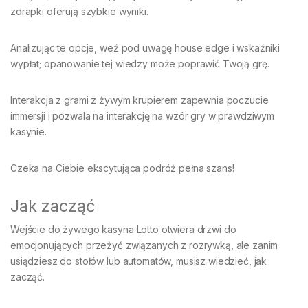
zdrapki oferują szybkie wyniki.
Analizując te opcje, weź pod uwagę house edge i wskaźniki
wypłat; opanowanie tej wiedzy może poprawić Twoją grę.
Interakcja z grami z żywym krupierem zapewnia poczucie
immersji i pozwala na interakcję na wzór gry w prawdziwym
kasynie.
Czeka na Ciebie ekscytująca podróż pełna szans!
Jak zacząć
Wejście do żywego kasyna Lotto otwiera drzwi do
emocjonujących przeżyć związanych z rozrywką, ale zanim
usiądziesz do stołów lub automatów, musisz wiedzieć, jak
zacząć.