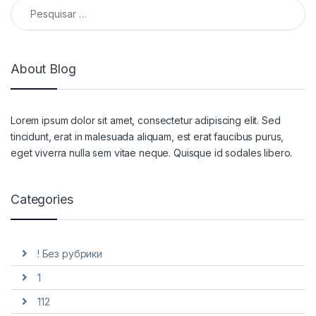
Pesquisar por:
About Blog
Lorem ipsum dolor sit amet, consectetur adipiscing elit. Sed
tincidunt, erat in malesuada aliquam, est erat faucibus purus,
eget viverra nulla sem vitae neque. Quisque id sodales libero.
Categories
! Без рубрики
1
112