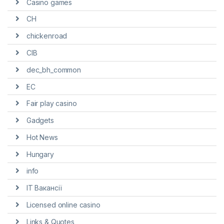
Casino games
CH
chickenroad
CIB
dec_bh_common
EC
Fair play casino
Gadgets
Hot News
Hungary
info
IT Вакансії
Licensed online casino
Links & Quotes