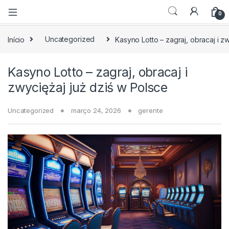
0
Início
Uncategorized
Kasyno Lotto – zagraj, obracaj i z
Kasyno Lotto – zagraj, obracaj i
zwyciężaj już dziś w Polsce
Uncategorized
março 24, 2026
gerente