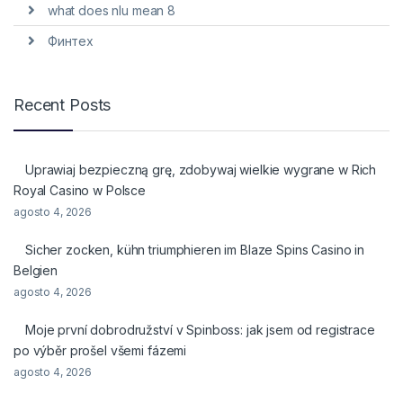
what does nlu mean 8
Финтех
Recent Posts
Uprawiaj bezpieczną grę, zdobywaj wielkie wygrane w Rich
Royal Casino w Polsce
agosto 4, 2026
Sicher zocken, kühn triumphieren im Blaze Spins Casino in
Belgien
agosto 4, 2026
Moje první dobrodružství v Spinboss: jak jsem od registrace
po výběr prošel všemi fázemi
agosto 4, 2026