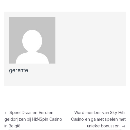
gerente
Navegação de Post
←
Speel Draai en Verdien
Word member van Sky Hills
geldprijzen bij HitNSpin Casino
Casino en ga met spelen met
in België.
unieke bonussen
→