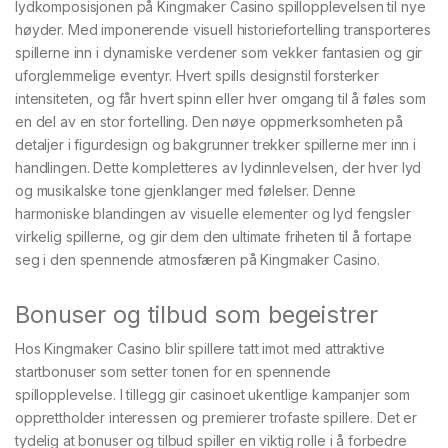
lydkomposisjonen på Kingmaker Casino spillopplevelsen til nye
høyder. Med imponerende visuell historiefortelling transporteres
spillerne inn i dynamiske verdener som vekker fantasien og gir
uforglemmelige eventyr. Hvert spills designstil forsterker
intensiteten, og får hvert spinn eller hver omgang til å føles som
en del av en stor fortelling. Den nøye oppmerksomheten på
detaljer i figurdesign og bakgrunner trekker spillerne mer inn i
handlingen. Dette kompletteres av lydinnlevelsen, der hver lyd
og musikalske tone gjenklanger med følelser. Denne
harmoniske blandingen av visuelle elementer og lyd fengsler
virkelig spillerne, og gir dem den ultimate friheten til å fortape
seg i den spennende atmosfæren på Kingmaker Casino.
Bonuser og tilbud som begeistrer
Hos Kingmaker Casino blir spillere tatt imot med attraktive
startbonuser som setter tonen for en spennende
spillopplevelse. I tillegg gir casinoet ukentlige kampanjer som
opprettholder interessen og premierer trofaste spillere. Det er
tydelig at bonuser og tilbud spiller en viktig rolle i å forbedre