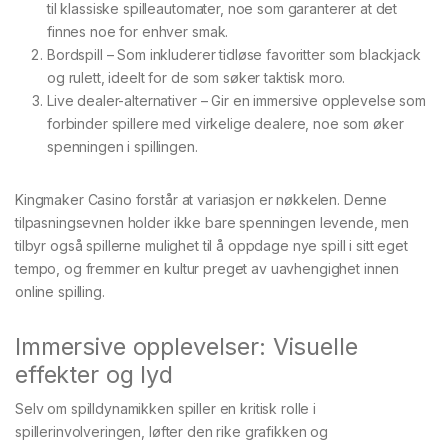
til klassiske spilleautomater, noe som garanterer at det
finnes noe for enhver smak.
Bordspill – Som inkluderer tidløse favoritter som blackjack
og rulett, ideelt for de som søker taktisk moro.
Live dealer-alternativer – Gir en immersive opplevelse som
forbinder spillere med virkelige dealere, noe som øker
spenningen i spillingen.
Kingmaker Casino forstår at variasjon er nøkkelen. Denne
tilpasningsevnen holder ikke bare spenningen levende, men
tilbyr også spillerne mulighet til å oppdage nye spill i sitt eget
tempo, og fremmer en kultur preget av uavhengighet innen
online spilling.
Immersive opplevelser: Visuelle
effekter og lyd
Selv om spilldynamikken spiller en kritisk rolle i
spillerinvolveringen, løfter den rike grafikken og