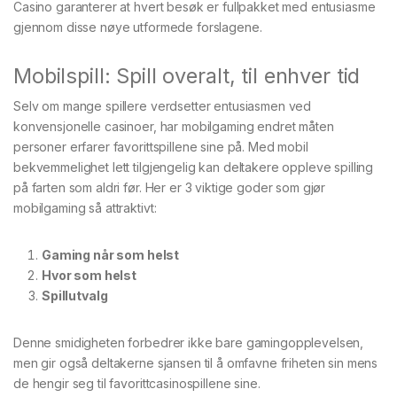
Casino garanterer at hvert besøk er fullpakket med entusiasme
gjennom disse nøye utformede forslagene.
Mobilspill: Spill overalt, til enhver tid
Selv om mange spillere verdsetter entusiasmen ved
konvensjonelle casinoer, har mobilgaming endret måten
personer erfarer favorittspillene sine på. Med mobil
bekvemmelighet lett tilgjengelig kan deltakere oppleve spilling
på farten som aldri før. Her er 3 viktige goder som gjør
mobilgaming så attraktivt:
Gaming når som helst
Hvor som helst
Spillutvalg
Denne smidigheten forbedrer ikke bare gamingopplevelsen,
men gir også deltakerne sjansen til å omfavne friheten sin mens
de hengir seg til favorittcasinospillene sine.