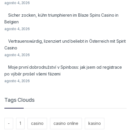
agosto 4, 2026
Sicher zocken, kühn triumphieren im Blaze Spins Casino in
Belgien
agosto 4, 2026
Vertrauenswürdig, lizenziert und beliebt in Österreich mit Spirit
Casino
agosto 4, 2026
Moje první dobrodružství v Spinboss: jak jsem od registrace
po výběr prošel všemi fázemi
agosto 4, 2026
Tags Clouds
-
1
casino
casino online
kasino