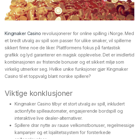
Kingmaker Casino
revolusjonerer for online spilling i Norge. Med
et bredt utvalg av spill som passer for ulike smaker, vil spillerne
sikkert finne noe de liker. Plattformens fokus på fantastisk
grafikk og lyd garanterer en magisk opplevelse. Det er imidlertid
kombinasjonen av fristende bonuser og et sikkert miljø som
virkelig utmerker seg. Hvilke unike funksjoner gjør Kingmaker
Casino til et toppvalg blant norske spillere?
Viktige konklusjoner
Kingmaker Casino tilbyr et stort utvalg av spill, inkludert
actionfylte spilleautomater, engasjerende bordspill og
interaktive live dealer-alternativer.
Spillere drar nytte av rause velkomstbonuser, regelmessige
kampanjer og et lojalitetssystem for forsterkede