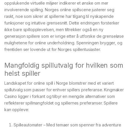
oppslukende virtuelle miljøer indikerer et ønske om mer
involverende spilling. Norges online spillscene justerer seg
raskt, noe som sikrer at spillerne har tilgang til nyskapende
funksjoner og intuitive grensesnitt. Dette endringen forsterker
ikke bare spillopplevelsen, men tiltrekker også en ny
generasjon spillere som er ivrige etter å utforske de grenseløse
mulighetene for online underholdning. Spenningen brygger, og
fremtiden ser lovende ut for Norges spillentusiaster.
Mangfoldig spillutvalg for hvilken som
helst spiller
Landskapet for online spill i Norge blomstrer med et variert
spillutvalg som passer for enhver spillers preferanse. Kingmaker
Casino ligger i forkant og tilbyr en mengde alternativer som
reflekterer spillmangfoldet og spillernes preferanser. Spillere
kan oppleve:
Spilleautomater – Med temaer som spenner fra adventure