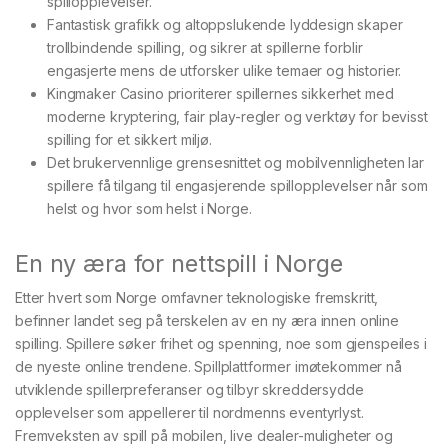
spillopplevelser.
Fantastisk grafikk og altoppslukende lyddesign skaper
trollbindende spilling, og sikrer at spillerne forblir
engasjerte mens de utforsker ulike temaer og historier.
Kingmaker Casino prioriterer spillernes sikkerhet med
moderne kryptering, fair play-regler og verktøy for bevisst
spilling for et sikkert miljø.
Det brukervennlige grensesnittet og mobilvennligheten lar
spillere få tilgang til engasjerende spillopplevelser når som
helst og hvor som helst i Norge.
En ny æra for nettspill i Norge
Etter hvert som Norge omfavner teknologiske fremskritt,
befinner landet seg på terskelen av en ny æra innen online
spilling. Spillere søker frihet og spenning, noe som gjenspeiles i
de nyeste online trendene. Spillplattformer imøtekommer nå
utviklende spillerpreferanser og tilbyr skreddersydde
opplevelser som appellerer til nordmenns eventyrlyst.
Fremveksten av spill på mobilen, live dealer-muligheter og