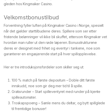
gleden hos Kingmaker Casino.
Velkomstbonustilbud
Forventning fyller luften på Kingmaker Casino i Norge, spesielt
når det gjelder starttilbudene deres. Spillere som ser etter
fristende belønninger vil ikke bli skuffet, ettersom Kingmaker vet
hvordan man ruller ut den røde løperen. Bonusstrukturene
deres er designet med frihet og eventyr i tankene, noe som
garanterer en engasjerende start på hver spillopplevelse.
Her er tre introduksjonsfordeler som skiller seg ut:
100 % match på første depositum – Doble ditt første
innskudd, noe som gir deg mer tid til å spille.
Gratisrunder – Start spilleventyret med runder på kjente
spilleautomater.
Troskapspoeng – Samle mens du deltar, og bytt spillglede
til fremtidige bonuser!