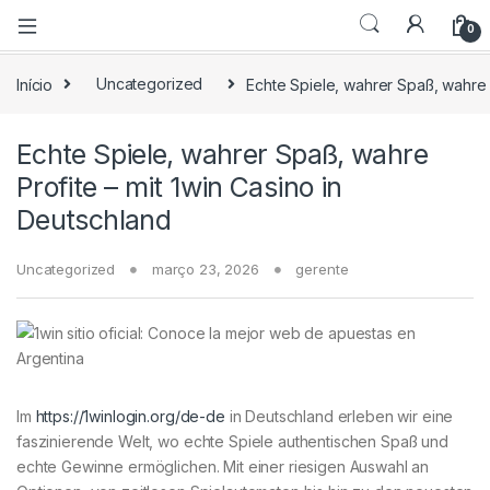
0
Início
Uncategorized
Echte Spiele, wahrer Spaß, wahre P
Echte Spiele, wahrer Spaß, wahre
Profite – mit 1win Casino in
Deutschland
Uncategorized
março 23, 2026
gerente
Im
https://1winlogin.org/de-de
in Deutschland erleben wir eine
faszinierende Welt, wo echte Spiele authentischen Spaß und
echte Gewinne ermöglichen. Mit einer riesigen Auswahl an