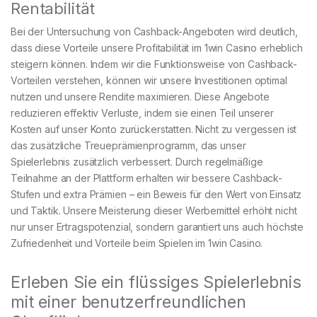
Rentabilität
Bei der Untersuchung von Cashback-Angeboten wird deutlich,
dass diese Vorteile unsere Profitabilität im 1win Casino erheblich
steigern können. Indem wir die Funktionsweise von Cashback-
Vorteilen verstehen, können wir unsere Investitionen optimal
nutzen und unsere Rendite maximieren. Diese Angebote
reduzieren effektiv Verluste, indem sie einen Teil unserer
Kosten auf unser Konto zurückerstatten. Nicht zu vergessen ist
das zusätzliche Treueprämienprogramm, das unser
Spielerlebnis zusätzlich verbessert. Durch regelmäßige
Teilnahme an der Plattform erhalten wir bessere Cashback-
Stufen und extra Prämien – ein Beweis für den Wert von Einsatz
und Taktik. Unsere Meisterung dieser Werbemittel erhöht nicht
nur unser Ertragspotenzial, sondern garantiert uns auch höchste
Zufriedenheit und Vorteile beim Spielen im 1win Casino.
Erleben Sie ein flüssiges Spielerlebnis
mit einer benutzerfreundlichen