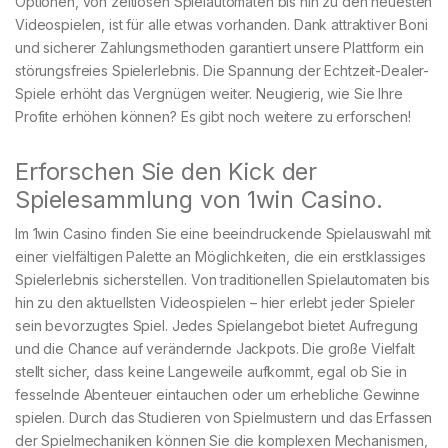
Optionen, von zeitlosen Spielautomaten bis hin zu den neuesten
Videospielen, ist für alle etwas vorhanden. Dank attraktiver Boni
und sicherer Zahlungsmethoden garantiert unsere Plattform ein
störungsfreies Spielerlebnis. Die Spannung der Echtzeit-Dealer-
Spiele erhöht das Vergnügen weiter. Neugierig, wie Sie Ihre
Profite erhöhen können? Es gibt noch weitere zu erforschen!
Erforschen Sie den Kick der
Spielesammlung von 1win Casino.
Im 1win Casino finden Sie eine beeindruckende Spielauswahl mit
einer vielfältigen Palette an Möglichkeiten, die ein erstklassiges
Spielerlebnis sicherstellen. Von traditionellen Spielautomaten bis
hin zu den aktuellsten Videospielen – hier erlebt jeder Spieler
sein bevorzugtes Spiel. Jedes Spielangebot bietet Aufregung
und die Chance auf verändernde Jackpots. Die große Vielfalt
stellt sicher, dass keine Langeweile aufkommt, egal ob Sie in
fesselnde Abenteuer eintauchen oder um erhebliche Gewinne
spielen. Durch das Studieren von Spielmustern und das Erfassen
der Spielmechaniken können Sie die komplexen Mechanismen,