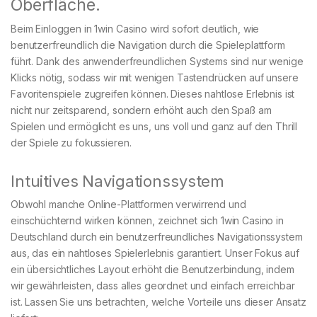
Oberfläche.
Beim Einloggen in 1win Casino wird sofort deutlich, wie
benutzerfreundlich die Navigation durch die Spieleplattform
führt. Dank des anwenderfreundlichen Systems sind nur wenige
Klicks nötig, sodass wir mit wenigen Tastendrücken auf unsere
Favoritenspiele zugreifen können. Dieses nahtlose Erlebnis ist
nicht nur zeitsparend, sondern erhöht auch den Spaß am
Spielen und ermöglicht es uns, uns voll und ganz auf den Thrill
der Spiele zu fokussieren.
Intuitives Navigationssystem
Obwohl manche Online-Plattformen verwirrend und
einschüchternd wirken können, zeichnet sich 1win Casino in
Deutschland durch ein benutzerfreundliches Navigationssystem
aus, das ein nahtloses Spielerlebnis garantiert. Unser Fokus auf
ein übersichtliches Layout erhöht die Benutzerbindung, indem
wir gewährleisten, dass alles geordnet und einfach erreichbar
ist. Lassen Sie uns betrachten, welche Vorteile uns dieser Ansatz