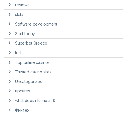
reviews
slots
Software development
Start today
Superbet Greece
test
Top online casinos
Trusted casino sites
Uncategorized
updates
what does nlu mean 8
Финтех