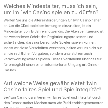
Welches Mindestalter, muss ich sein,
um im 1win Casino spielen zu dürfen?
Werfen Sie uns die Altersanforderungen für 1win Casino näher
an. Um die Glücksspielbestimmungen einzuhalten, ist ein
Mindestalter von 18 Jahren notwendig. Die Altersverifizierung ist
ein wesentlicher Schritt des Registrierungsprozesses und
sichert sicher, dass nur berechtigte Spieler spielen können.
Indem wir diese Vorschriften verstehen, halten wir uns nicht nur
an die rechtlichen Vorgaben, sondern unterstützen auch
verantwortungsvolles Spielen. Dieses Verständnis über das für
für ermöglicht einen einen informierteren Umgang mit Online-
Casinos
Auf welche Weise gewährleistet 1win
Casino faires Spiel und Spielintegrität?
Bei 1win Casino garantieren wir faires Spiel und Integrität durch
den Einsatz starker Mechanismen wie Zufallszahlengeneratoren