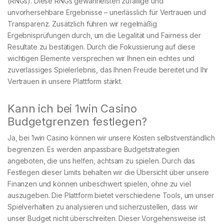
(RNGs). Diese RNGs gewährleisten zufällige und
unvorhersehbare Ergebnisse – unerlässlich für Vertrauen und
Transparenz. Zusätzlich führen wir regelmäßig
Ergebnisprüfungen durch, um die Legalität und Fairness der
Resultate zu bestätigen. Durch die Fokussierung auf diese
wichtigen Elemente versprechen wir Ihnen ein echtes und
zuverlässiges Spielerlebnis, das Ihnen Freude bereitet und Ihr
Vertrauen in unsere Plattform stärkt.
Kann ich bei 1win Casino
Budgetgrenzen festlegen?
Ja, bei 1win Casino können wir unsere Kosten selbstverständlich
begrenzen. Es werden anpassbare Budgetstrategien
angeboten, die uns helfen, achtsam zu spielen. Durch das
Festlegen dieser Limits behalten wir die Übersicht über unsere
Finanzen und können unbeschwert spielen, ohne zu viel
auszugeben. Die Plattform bietet verschiedene Tools, um unser
Spielverhalten zu analysieren und sicherzustellen, dass wir
unser Budget nicht überschreiten. Dieser Vorgehensweise ist