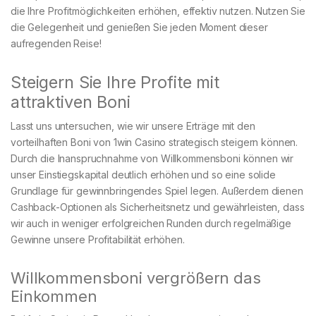
die Ihre Profitmöglichkeiten erhöhen, effektiv nutzen. Nutzen Sie
die Gelegenheit und genießen Sie jeden Moment dieser
aufregenden Reise!
Steigern Sie Ihre Profite mit
attraktiven Boni
Lasst uns untersuchen, wie wir unsere Erträge mit den
vorteilhaften Boni von 1win Casino strategisch steigern können.
Durch die Inanspruchnahme von Willkommensboni können wir
unser Einstiegskapital deutlich erhöhen und so eine solide
Grundlage für gewinnbringendes Spiel legen. Außerdem dienen
Cashback-Optionen als Sicherheitsnetz und gewährleisten, dass
wir auch in weniger erfolgreichen Runden durch regelmäßige
Gewinne unsere Profitabilität erhöhen.
Willkommensboni vergrößern das
Einkommen