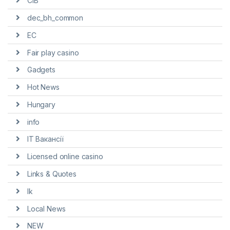
CIB
dec_bh_common
EC
Fair play casino
Gadgets
Hot News
Hungary
info
IT Вакансії
Licensed online casino
Links & Quotes
lk
Local News
NEW