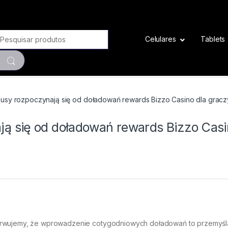
Search for:
Celulares
Tablets
sy rozpoczynają się od doładowań rewards Bizzo Casino dla graczy
ą się od doładowań rewards Bizzo Casi
serwujemy, że wprowadzenie cotygodniowych doładowań to przemyśl