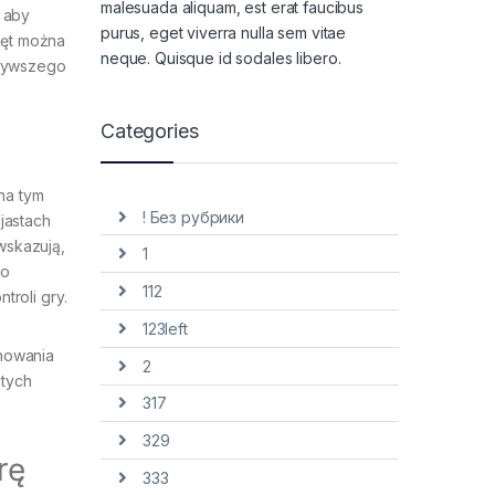
malesuada aliquam, est erat faucibus
 aby
purus, eget viverra nulla sem vitae
hęt można
neque. Quisque id sodales libero.
 żywszego
Categories
na tym
! Без рубрики
jastach
wskazują,
1
do
112
troli gry.
123left
chowania
2
 tych
317
329
rę
333