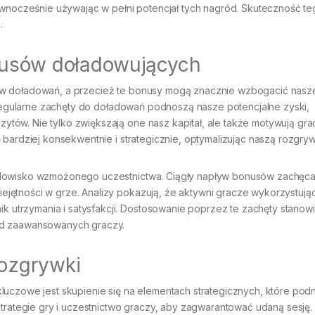
równocześnie używając w pełni potencjał tych nagród. Skuteczność t
.
nusów doładowujących
ów doładowań, a przecież te bonusy mogą znacznie wzbogacić nasz
e regularne zachęty do doładowań podnoszą nasze potencjalne zyski,
tów. Nie tylko zwiększają one nasz kapitał, ale także motywują gr
 bardziej konsekwentnie i strategicznie, optymalizując naszą rozgry
rodowisko wzmożonego uczestnictwa. Ciągły napływ bonusów zachęca
jętności w grze. Analizy pokazują, że aktywni gracze wykorzystują
utrzymania i satysfakcji. Dostosowanie poprzez te zachęty stanowi
ród zaawansowanych graczy.
ozgrywki
luczowe jest skupienie się na elementach strategicznych, które pod
strategie gry i uczestnictwo graczy, aby zagwarantować udaną sesję.