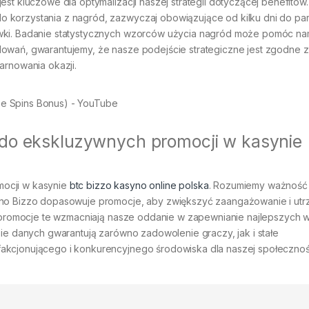
est kluczowe dla optymalizacji naszej strategii dotyczącej benefitów.
 korzystania z nagród, zazwyczaj obowiązujące od kilku dni do pa
ywki. Badanie statystycznych wzorców użycia nagród może pomóc nam
dowań, gwarantujemy, że nasze podejście strategiczne jest zgodne z
arnowania okazji.
 do ekskluzywnych promocji w kasynie
mocji w kasynie
btc bizzo kasyno online polska
. Rozumiemy ważność
syno Bizzo dopasowuje promocje, aby zwiększyć zaangażowanie i utr
i, promocje te wzmacniają nasze oddanie w zapewnianie najlepszych 
zie danych gwarantują zarówno zadowolenie graczy, jak i stałe
akcjonującego i konkurencyjnego środowiska dla naszej społecznoś