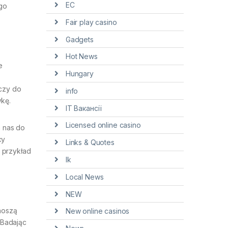
EC
ego
Fair play casino
Gadgets
Hot News
e
Hungary
aczy do
info
wkę.
IT Вакансії
Licensed online casino
 nas do
cy
Links & Quotes
 przykład
lk
Local News
NEW
noszą
New online casinos
 Badając