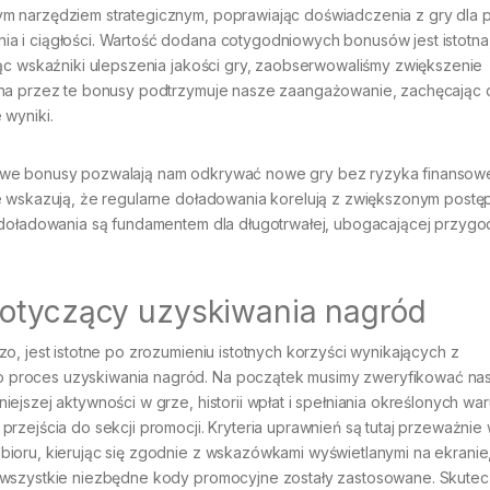
m narzędziem strategicznym, poprawiając doświadczenia z gry dla p
a i ciągłości. Wartość dodana cotygodniowych bonusów jest istotna,
jąc wskaźniki ulepszenia jakości gry, zaobserwowaliśmy zwiększenie
iana przez te bonusy podtrzymuje nasze zaangażowanie, zachęcając 
 wyniki.
iowe bonusy pozwalają nam odkrywać nowe gry bez ryzyka finansow
ne wskazują, że regularne doładowania korelują z zwiększonym post
e doładowania są fundamentem dla długotrwałej, ubogacającej przygo
dotyczący uzyskiwania nagród
o, jest istotne po zrozumieniu istotnych korzyści wynikających z
 proces uzyskiwania nagród. Na początek musimy zweryfikować na
ejszej aktywności w grze, historii wpłat i spełniania określonych wa
rzejścia do sekcji promocji. Kryteria uprawnień są tutaj przeważnie
bioru, kierując się zgodnie z wskazówkami wyświetlanymi na ekranie
e wszystkie niezbędne kody promocyjne zostały zastosowane. Skute