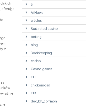
olskich
5
 oferując
Ai News
do
articles
Best rated casino
betting
ego,
ępem
blog
dy z
Bookkeeping
casino
Casino games
CH
szą
chickenroad
runków.
CIB
 wyraźnie
,
dec_bh_common
czne