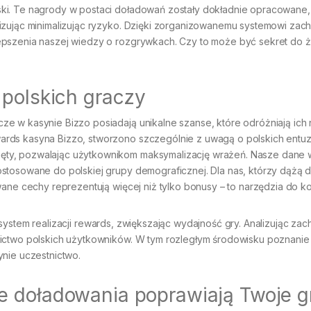
ski. Te nagrody w postaci doładowań zostały dokładnie opracowane,
lizując minimalizując ryzyko. Dzięki zorganizowanemu systemowi zac
lepszenia naszej wiedzy o rozgrywkach. Czy to może być sekret do
 polskich graczy
e w kasynie Bizzo posiadają unikalne szanse, które odróżniają ich 
ards kasyna Bizzo, stworzono szczególnie z uwagą o polskich entuz
ęty, pozwalając użytkownikom maksymalizację wrażeń. Nasze dane 
ostosowane do polskiej grupy demograficznej. Dla nas, którzy dążą 
ane cechy reprezentują więcej niż tylko bonusy – to narzędzia do kon
system realizacji rewards, zwiększając wydajność gry. Analizując za
nictwo polskich użytkowników. W tym rozległym środowisku poznanie
ynie uczestnictwo.
e doładowania poprawiają Twoje g