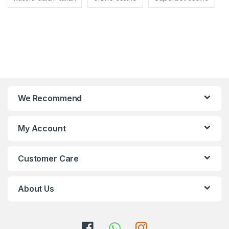
We Recommend
My Account
Customer Care
About Us