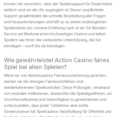
können wir versichern, dass der Spielersupport für Deutschland
wirklich rund um die Uhr zugänglich ist. Dieser verpflichtete
Support gewährleistet die schnelle Bearbeitung aller Fragen
und Herausforderungen und hilft so zu einem bestmöglichen
Spielerlebnis bei. Unserer Erfahrung nach ist ein 24-Stunden-
Service ein Merkmal eines hochwertigen Casinos und liefert
Spielern wie Ihnen die verlässliche Unterstützung, die Sie
benötigen – sooft Sie sie benötigen.
Wie gewährleistet Action Casino faires
Spiel bei allen Spielen?
Wenn wir von Aktionscasinos Fairnesszusicherung sprechen,
meinen wir die strengen Fairnessrichtlinien und
wiederkehrenden Spielkontrollen. Diese Prüfungen, veranlasst
von neutralen Institutionen, überprüfen die Spielalgorithmen, um
Unvorhersehbarkeit und Gerechtigkeit zu gewährleisten und
sicherzustellen, dass jeder Teilnehmer eine echte
Gewinnchance hat. Spielcasinos Verpflichtung für Offenheit und