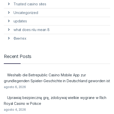
Trusted casino sites
Uncategorized
updates
what does nlu mean 8
Финтех
Recent Posts
Weshalb die Betrepublic Casino Mobile App zur
grundlegenden Spieler-Geschichte in Deutschland geworden ist
agosto 6, 2026
Uprawiaj bezpieczną grę, zdobywaj wielkie wygrane w Rich
Royal Casino w Polsce
agosto 4, 2026