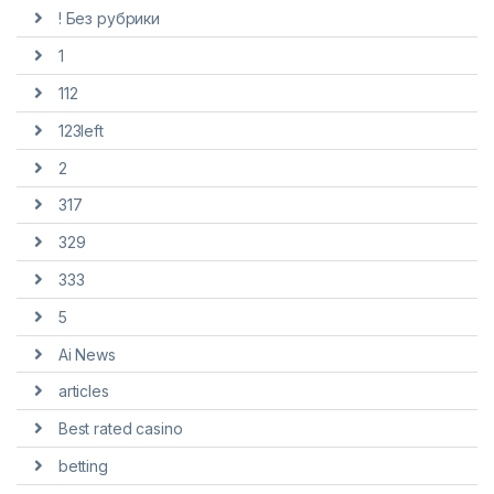
! Без рубрики
1
112
123left
2
317
329
333
5
Ai News
articles
Best rated casino
betting