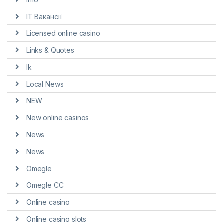
IT Вакансії
Licensed online casino
Links & Quotes
lk
Local News
NEW
New online casinos
News
News
Omegle
Omegle CC
Online casino
Online casino slots