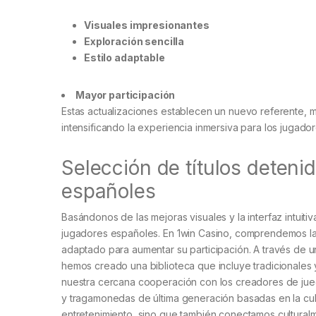
Visuales impresionantes
Exploración sencilla
Estilo adaptable
Mayor participación
Estas actualizaciones establecen un nuevo referente, 
intensificando la experiencia inmersiva para los jugado
Selección de títulos deten
españoles
Basándonos de las mejoras visuales y la interfaz intuiti
jugadores españoles. En 1win Casino, comprendemos las
adaptado para aumentar su participación. A través de un
hemos creado una biblioteca que incluye tradicionale
nuestra cercana cooperación con los creadores de jueg
y tragamonedas de última generación basadas en la cul
entretenimiento, sino que también conectamos culturalm