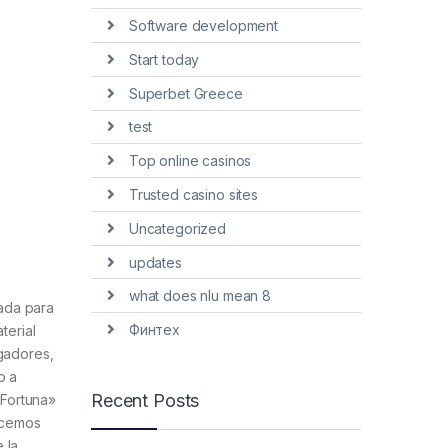
Software development
Start today
Superbet Greece
test
Top online casinos
Trusted casino sites
Uncategorized
updates
what does nlu mean 8
eada para
Финтех
terial
ugadores,
o a
Recent Posts
 Fortuna»
ecemos
 la