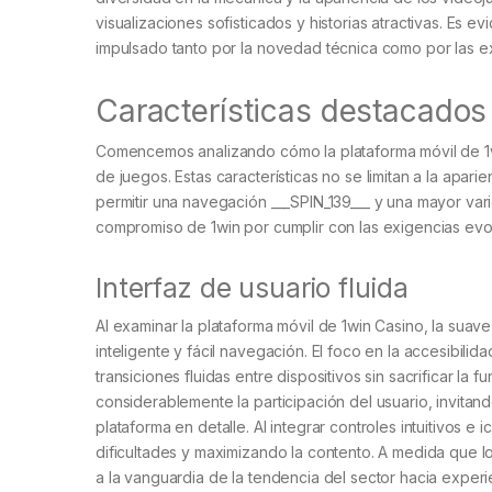
visualizaciones sofisticados y historias atractivas. Es
impulsado tanto por la novedad técnica como por las e
Características destacados 
Comencemos analizando cómo la plataforma móvil de 1win
de juegos. Estas características no se limitan a la apar
permitir una navegación ___SPIN_139___ y una mayor va
compromiso de 1win por cumplir con las exigencias evo
Interfaz de usuario fluida
Al examinar la plataforma móvil de 1win Casino, la sua
inteligente y fácil navegación. El foco en la accesibili
transiciones fluidas entre dispositivos sin sacrificar l
considerablemente la participación del usuario, invitan
plataforma en detalle. Al integrar controles intuitivos e
dificultades y maximizando la contento. A medida que 
a la vanguardia de la tendencia del sector hacia exper