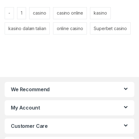
-
1
casino
casino online
kasino
kasino dalam talian
online casino
Superbet casino
We Recommend
My Account
Customer Care