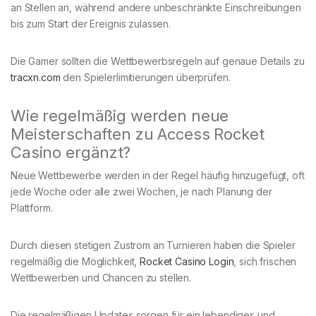
an Stellen an, während andere unbeschränkte Einschreibungen
bis zum Start der Ereignis zulassen.
Die Gamer sollten die Wettbewerbsregeln auf genaue Details zu
tracxn.com
den Spielerlimitierungen überprüfen.
Wie regelmäßig werden neue
Meisterschaften zu Access Rocket
Casino ergänzt?
Neue Wettbewerbe werden in der Regel häufig hinzugefügt, oft
jede Woche oder alle zwei Wochen, je nach Planung der
Plattform.
Durch diesen stetigen Zustrom an Turnieren haben die Spieler
regelmäßig die Möglichkeit,
Rocket Casino Login
, sich frischen
Wettbewerben und Chancen zu stellen.
Die regelmäßigen Updates sorgen für ein lebendiges und