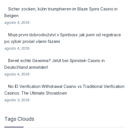
Sicher zocken, kühn triumphieren im Blaze Spins Casino in
Belgien
agosto 4, 2026
Moje první dobrodružství v Spinboss: jak jsem od registrace
po výběr prošel všemi fázemi
agosto 4, 2026
Bereit echte Gewinne? Jetzt bei Spinstein Casino in
Deutschland anmelden!
agosto 4, 2026
No ID Verification Withdrawal Casino vs Traditional Verification
Casinos: The Ultimate Showdown
agosto 3, 2026
Tags Clouds