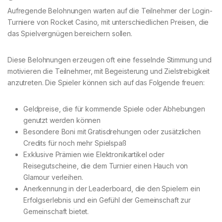
Aufregende Belohnungen warten auf die Teilnehmer der Login-
Turniere von Rocket Casino, mit unterschiedlichen Preisen, die
das Spielvergnügen bereichern sollen.
Diese Belohnungen erzeugen oft eine fesselnde Stimmung und
motivieren die Teilnehmer, mit Begeisterung und Zielstrebigkeit
anzutreten. Die Spieler können sich auf das Folgende freuen:
Geldpreise, die für kommende Spiele oder Abhebungen
genutzt werden können
Besondere Boni mit Gratisdrehungen oder zusätzlichen
Credits für noch mehr Spielspaß
Exklusive Prämien wie Elektronikartikel oder
Reisegutscheine, die dem Turnier einen Hauch von
Glamour verleihen.
Anerkennung in der Leaderboard, die den Spielern ein
Erfolgserlebnis und ein Gefühl der Gemeinschaft zur
Gemeinschaft bietet.