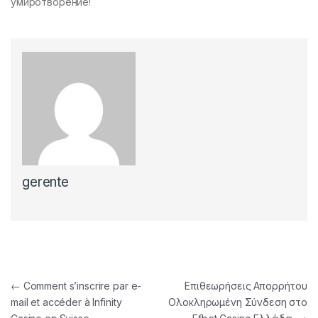
умиротворение!
gerente
Navegação de Post
←
Comment s’inscrire par e-
Επιθεωρήσεις Απορρήτου
mail et accéder à Infinity
Ολοκληρωμένη Σύνδεση στο