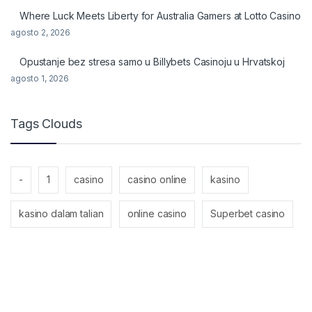
Where Luck Meets Liberty for Australia Gamers at Lotto Casino
agosto 2, 2026
Opustanje bez stresa samo u Billybets Casinoju u Hrvatskoj
agosto 1, 2026
Tags Clouds
-
1
casino
casino online
kasino
kasino dalam talian
online casino
Superbet casino