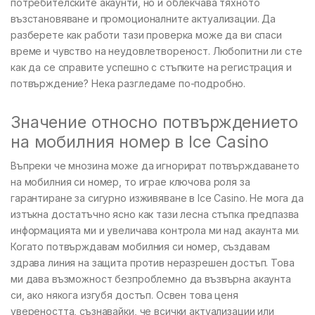
потребителските акаунти, но и облекчава тяхното
възстановяване и промоционалните актуализации. Да
разберете как работи тази проверка може да ви спаси
време и чувство на неудовлетвореност. Любопитни ли сте
как да се справите успешно с стъпките на регистрация и
потвърждение? Нека разгледаме по-подробно.
Значение относно потвърждението
на мобилния номер в Ice Casino
Въпреки че мнозина може да игнорират потвърждаването
на мобилния си номер, то играе ключова роля за
гарантиране за сигурно изживяване в Ice Casino. Не мога да
изтъкна достатъчно ясно как тази лесна стъпка предпазва
информацията ми и увеличава контрола ми над акаунта ми.
Когато потвърждавам мобилния си номер, създавам
здрава линия на защита против неразрешен достъп. Това
ми дава възможност безпроблемно да възвърна акаунта
си, ако някога изгубя достъп. Освен това ценя
увереността, съзнавайки, че всички актуализации или