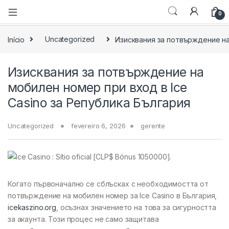
0
Início
Uncategorized
Изисквания за потвърждение на
Изисквания за потвърждение на
мобилен номер при вход в Ice
Casino за Република България
Uncategorized
fevereiro 6, 2026
gerente
Когато първоначално се сблъсках с необходимостта от
потвърждение на мобилен номер за Ice Casino в България,
icekaszino.org
, осъзнах значението на това за сигурността
за акаунта. Този процес не само защитава