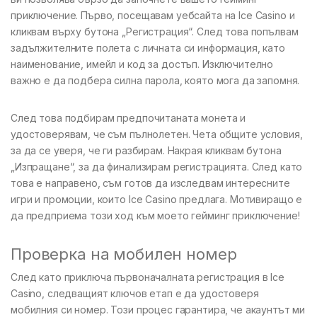
приключение. Първо, посещавам уебсайта на Ice Casino и
кликвам върху бутона „Регистрация“. След това попълвам
задължителните полета с личната си информация, като
наименование, имейл и код за достъп. Изключително
важно е да подбера силна парола, която мога да запомня.
След това подбирам предпочитаната монета и
удостоверявам, че съм пълнолетен. Чета общите условия,
за да се уверя, че ги разбирам. Накрая кликвам бутона
„Изпращане“, за да финализирам регистрацията. След като
това е направено, съм готов да изследвам интересните
игри и промоции, които Ice Casino предлага. Мотивиращо е
да предприема този ход към моето гейминг приключение!
Проверка на мобилен номер
След като приключа първоначалната регистрация в Ice
Casino, следващият ключов етап е да удостоверя
мобилния си номер. Този процес гарантира, че акаунтът ми