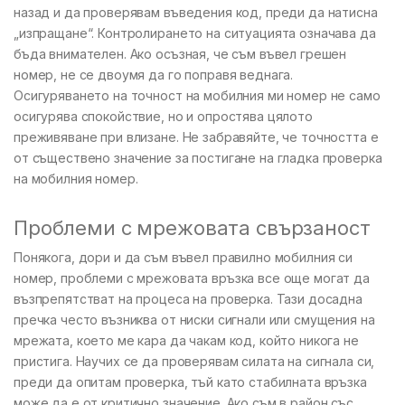
назад и да проверявам въведения код, преди да натисна
„изпращане“. Контролирането на ситуацията означава да
бъда внимателен. Ако осъзная, че съм въвел грешен
номер, не се двоумя да го поправя веднага.
Осигуряването на точност на мобилния ми номер не само
осигурява спокойствие, но и опростява цялото
преживяване при влизане. Не забравяйте, че точността е
от съществено значение за постигане на гладка проверка
на мобилния номер.
Проблеми с мрежовата свързаност
Понякога, дори и да съм въвел правилно мобилния си
номер, проблеми с мрежовата връзка все още могат да
възпрепятстват на процеса на проверка. Тази досадна
пречка често възниква от ниски сигнали или смущения на
мрежата, което ме кара да чакам код, който никога не
пристига. Научих се да проверявам силата на сигнала си,
преди да опитам проверка, тъй като стабилната връзка
може да е от критично значение. Ако съм в район със