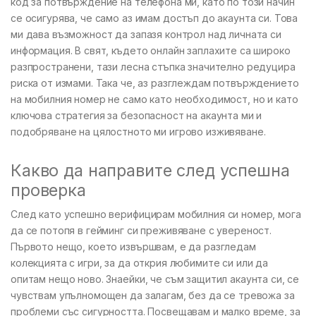
код за потвърждение на телефона ми, като по този начин
се осигурява, че само аз имам достъп до акаунта си. Това
ми дава възможност да запазя контрол над личната си
информация. В свят, където онлайн заплахите са широко
разпространени, тази лесна стъпка значително редуцира
риска от измами. Така че, аз разглеждам потвърждението
на мобилния номер не само като необходимост, но и като
ключова стратегия за безопасност на акаунта ми и
подобряване на цялостното ми игрово изживяване.
Какво да направите след успешна
проверка
След като успешно верифицирам мобилния си номер, мога
да се потопя в гейминг си преживяване с увереност.
Първото нещо, което извършвам, е да разгледам
колекцията с игри, за да открия любимите си или да
опитам нещо ново. Знаейки, че съм защитил акаунта си, се
чувствам упълномощен да залагам, без да се тревожа за
проблеми със сигурността. Посвещавам и малко време, за