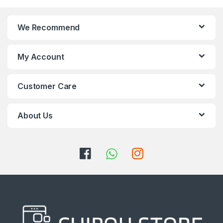
We Recommend
My Account
Customer Care
About Us