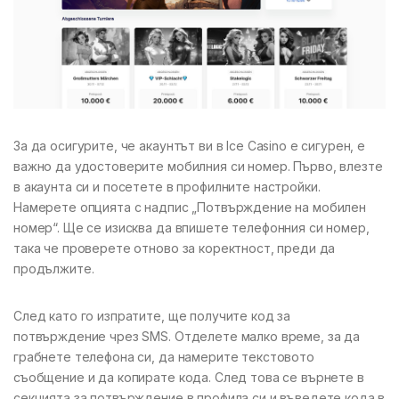
За да осигурите, че акаунтът ви в Ice Casino е сигурен, е
важно да удостоверите мобилния си номер. Първо, влезте
в акаунта си и посетете в профилните настройки.
Намерете опцията с надпис „Потвърждение на мобилен
номер“. Ще се изисква да впишете телефонния си номер,
така че проверете отново за коректност, преди да
продължите.
След като го изпратите, ще получите код за
потвърждение чрез SMS. Отделете малко време, за да
грабнете телефона си, да намерите текстовото
съобщение и да копирате кода. След това се върнете в
секцията за потвърждение в профила си и въведете кода в