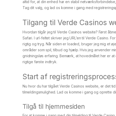
altid for, at din enhed har en stabil netværksforbindels
Tag dit valg, og lad os komme i gang med registrering
Tilgang til Verde Casinos w
Hvordan tilgår jeg til Verde Casinos website? Først åb
Safari. I url-feltet skriver jeg URL’en til Verde Casino. Fo
rigtig og tryg. Når siden er loaded, bruger jeg mig et 
områder som spil, tilbud og hjælp. Hvis jeg anvender min
gnidningsløs erfaring. Bemærk, at hovedmålet her er at 
rigtige første indtryk.
Start af registreringsproce
Nu hvor du har tilgået Verde Casinos website, er det ti
tilmeldingsmulighed. Lad os komme i gang og oprette di
Tilgå til hjemmesiden
For at komme i gang med din tilmelding til Verde Casino 