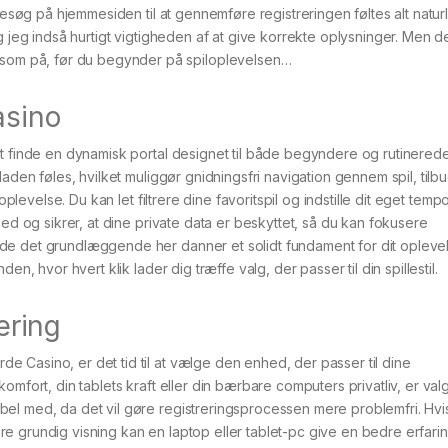
besøg på hjemmesiden til at gennemføre registreringen føltes alt naturl
g jeg indså hurtigt vigtigheden af at give korrekte oplysninger. Men d
om på, før du begynder på spiloplevelsen…
asino
gt finde en dynamisk portal designet til både begyndere og rutinered
laden føles, hvilket muliggør gnidningsfri navigation gennem spil, tilb
oplevelse. Du kan let filtrere dine favoritspil og indstille dit eget tem
hed og sikrer, at dine private data er beskyttet, så du kan fokusere
de det grundlæggende her danner et solidt fundament for dit opleve
n, hvor hvert klik lader dig træffe valg, der passer til din spillestil.
rering
 Casino, er det tid til at vælge den enhed, der passer til dine
mfort, din tablets kraft eller din bærbare computers privatliv, er valge
el med, da det vil gøre registreringsprocessen mere problemfri. Hvi
e grundig visning kan en laptop eller tablet-pc give en bedre erfari