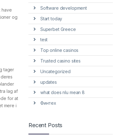
Software development
t have
tioner og
Start today
Superbet Greece
test
Top online casinos
Trusted casino sites
eg tager
Uncategorized
å deres
updates
blander
ra lag af
what does nlu mean 8
de for at
Финтех
t mere i
Recent Posts