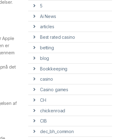
delser.
5
Ai News
articles
Best rated casino
r Apple
en er
betting
j gennem
blog
opnå det
Bookkeeping
casino
Casino games
CH
gelsen af
chickenroad
CIB
dec_bh_common
rde