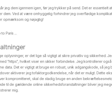
går jeg dem igennem igen, før jeg trykker på send. Det er essentielt a
nder dem. Ved at være omhyggelig forhindrer jeg overflødige komplika
Vær opmærksom og nøjagtig!
altninger
oplysninger, er det lige så vigtigt at sikre privatliv og sikkerhed. J
 med “https”, hvilket viser en sikker forbindelse. Jeg kontrollerer ogs
ine data. Det er vigtigt at bruge en robust, unik adgangskode, så jeg 
dover aktiverer jeg tofaktorgodkendelse, når det er muligt. Dette ekst
ver kompromitteret, skal de stadig bruge en anden bekræftelsesmeto
de til de gældende online sikkerhedsforanstaltninger bliver jeg mege
strerer mig.