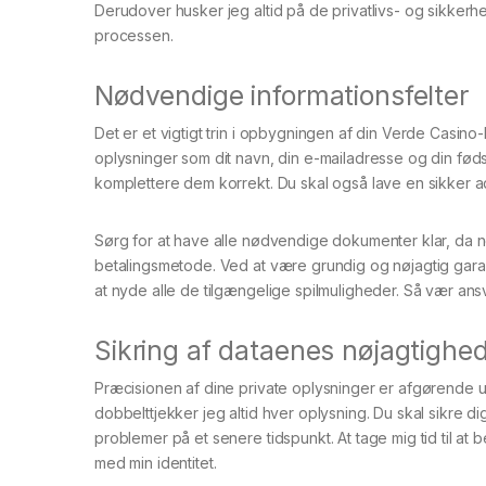
Derudover husker jeg altid på de privatlivs- og sikkerh
processen.
Nødvendige informationsfelter
Det er et vigtigt trin i opbygningen af din Verde Casino
oplysninger som dit navn, din e-mailadresse og din fødsel
komplettere dem korrekt. Du skal også lave en sikker 
Sørg for at have alle nødvendige dokumenter klar, da no
betalingsmetode. Ved at være grundig og nøjagtig garant
at nyde alle de tilgængelige spilmuligheder. Så vær ansv
Sikring af dataenes nøjagtighe
Præcisionen af dine private oplysninger er afgørende un
dobbelttjekker jeg altid hver oplysning. Du skal sikre dig,
problemer på et senere tidspunkt. At tage mig tid til at
med min identitet.