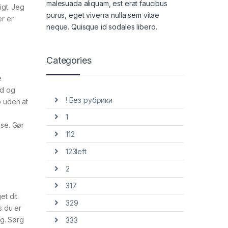
malesuada aliquam, est erat faucibus
igt. Jeg
purus, eget viverra nulla sem vitae
er er
neque. Quisque id sodales libero.
Categories
e
ud og
! Без рубрики
po uden at
1
lse. Gør
112
123left
2
317
t dit.
329
s du er
ng. Sørg
333