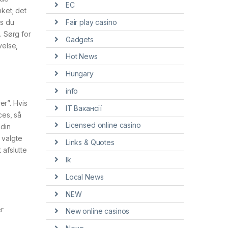
EC
nket; det
Fair play casino
is du
. Sørg for
Gadgets
velse,
Hot News
Hungary
info
er”. Hvis
IT Вакансії
ces, så
Licensed online casino
 din
 valgte
Links & Quotes
 afslutte
lk
Local News
NEW
r
New online casinos