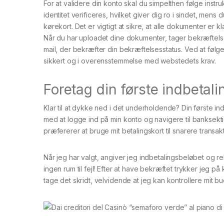
For at validere din konto skal du simpelthen følge ins
identitet verificeres, hvilket giver dig ro i sindet, mens 
kørekort. Det er vigtigt at sikre, at alle dokumenter er kl
Når du har uploadet dine dokumenter, tager bekræftelses
mail, der bekræfter din bekræftelsesstatus. Ved at følge 
sikkert og i overensstemmelse med webstedets krav.
Foretag din første indbetali
Klar til at dykke ned i det underholdende? Din første ind
med at logge ind på min konto og navigere til banksekt
præfererer at bruge mit betalingskort til snarere transa
Når jeg har valgt, angiver jeg indbetalingsbeløbet og re
ingen rum til fejl! Efter at have bekræftet trykker jeg p
tage det skridt, velvidende at jeg kan kontrollere mit