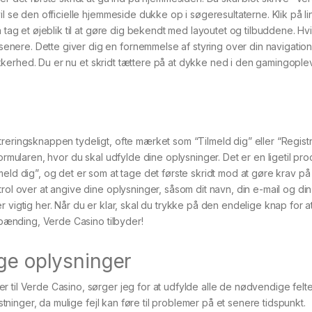
l se den officielle hjemmeside dukke op i søgeresultaterne. Klik på li
å tag et øjeblik til at gøre dig bekendt med layoutet og tilbuddene. Hv
nere. Dette giver dig en fornemmelse af styring over din navigation
 sikkerhed. Du er nu et skridt tættere på at dykke ned i den gamingople
reringsknappen tydeligt, ofte mærket som “Tilmeld dig” eller “Registr
ormularen, hvor du skal udfylde dine oplysninger. Det er en ligetil pro
eld dig”, og det er som at tage det første skridt mod at gøre krav på
rol over at angive dine oplysninger, såsom dit navn, din e-mail og din
 vigtig her. Når du er klar, skal du trykke på den endelige knap for at
 spænding, Verde Casino tilbyder!
ige oplysninger
 til Verde Casino, sørger jeg for at udfylde alle de nødvendige felte
astninger, da mulige fejl kan føre til problemer på et senere tidspunkt.