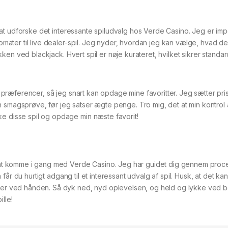
til at udforske det interessante spiludvalg hos Verde Casino. Jeg er im
utomater til live dealer-spil. Jeg nyder, hvordan jeg kan vælge, hvad d
tikken ved blackjack. Hvert spil er nøje kurateret, hvilket sikrer standa
ne præferencer, så jeg snart kan opdage mine favoritter. Jeg sætter pri
 smagsprøve, før jeg satser ægte penge. Tro mig, det at min kontrol 
ke disse spil og opdage min næste favorit!
re at komme i gang med Verde Casino. Jeg har guidet dig gennem proce
in får du hurtigt adgang til et interessant udvalg af spil. Husk, at det ka
inger ved hånden. Så dyk ned, nyd oplevelsen, og held og lykke ved 
lle!