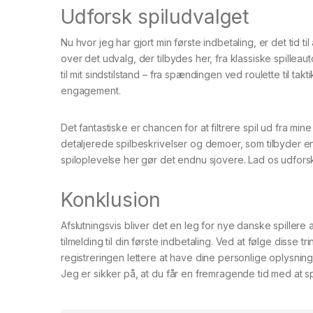
Udforsk spiludvalget
Nu hvor jeg har gjort min første indbetaling, er det tid 
over det udvalg, der tilbydes her, fra klassiske spillea
til mit sindstilstand – fra spændingen ved roulette til tak
engagement.
Det fantastiske er chancen for at filtrere spil ud fra mi
detaljerede spilbeskrivelser og demoer, som tilbyder en
spiloplevelse her gør det endnu sjovere. Lad os udfors
Konklusion
Afslutningsvis bliver det en leg for nye danske spille
tilmelding til din første indbetaling. Ved at følge disse tr
registreringen lettere at have dine personlige oplysn
Jeg er sikker på, at du får en fremragende tid med at spi