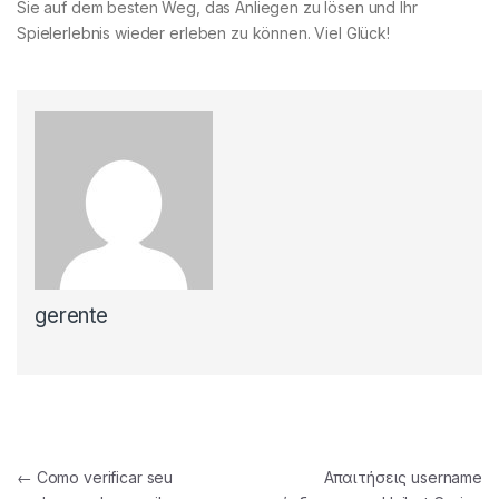
Sie auf dem besten Weg, das Anliegen zu lösen und Ihr
Spielerlebnis wieder erleben zu können. Viel Glück!
gerente
Navegação de Post
←
Como verificar seu
Απαιτήσεις username