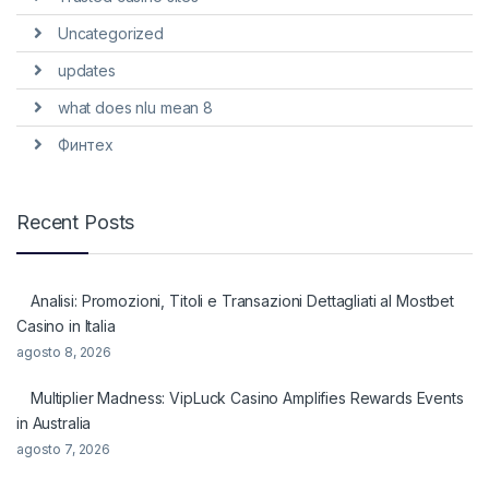
Uncategorized
updates
what does nlu mean 8
Финтех
Recent Posts
Analisi: Promozioni, Titoli e Transazioni Dettagliati al Mostbet
Casino in Italia
agosto 8, 2026
Multiplier Madness: VipLuck Casino Amplifies Rewards Events
in Australia
agosto 7, 2026