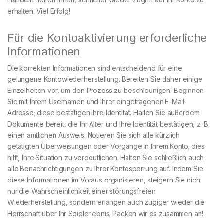
erhalten. Viel Erfolg!
Für die Kontoaktivierung erforderliche
Informationen
Die korrekten Informationen sind entscheidend für eine
gelungene Kontowiederherstellung. Bereiten Sie daher einige
Einzelheiten vor, um den Prozess zu beschleunigen. Beginnen
Sie mit Ihrem Usernamen und Ihrer eingetragenen E-Mail-
Adresse; diese bestätigen Ihre Identität. Halten Sie außerdem
Dokumente bereit, die Ihr Alter und Ihre Identität bestätigen, z. B.
einen amtlichen Ausweis. Notieren Sie sich alle kürzlich
getätigten Überweisungen oder Vorgänge in Ihrem Konto; dies
hilft, Ihre Situation zu verdeutlichen. Halten Sie schließlich auch
alle Benachrichtigungen zu Ihrer Kontosperrung auf. Indem Sie
diese Informationen im Voraus organisieren, steigern Sie nicht
nur die Wahrscheinlichkeit einer störungsfreien
Wiederherstellung, sondern erlangen auch zügiger wieder die
Herrschaft über Ihr Spielerlebnis. Packen wir es zusammen an!