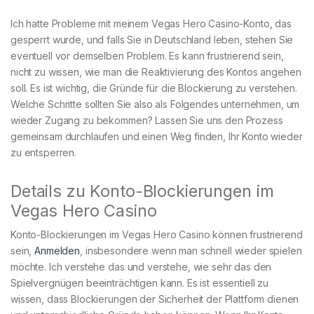
Ich hatte Probleme mit meinem Vegas Hero Casino-Konto, das
gesperrt wurde, und falls Sie in Deutschland leben, stehen Sie
eventuell vor demselben Problem. Es kann frustrierend sein,
nicht zu wissen, wie man die Reaktivierung des Kontos angehen
soll. Es ist wichtig, die Gründe für die Blockierung zu verstehen.
Welche Schritte sollten Sie also als Folgendes unternehmen, um
wieder Zugang zu bekommen? Lassen Sie uns den Prozess
gemeinsam durchlaufen und einen Weg finden, Ihr Konto wieder
zu entsperren.
Details zu Konto-Blockierungen im
Vegas Hero Casino
Konto-Blockierungen im Vegas Hero Casino können frustrierend
sein,
Anmelden
, insbesondere wenn man schnell wieder spielen
möchte. Ich verstehe das und verstehe, wie sehr das den
Spielvergnügen beeinträchtigen kann. Es ist essentiell zu
wissen, dass Blockierungen der Sicherheit der Plattform dienen