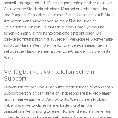
schnell Lösungen oder Hilfestellungen benötige. Über den Live-
Chat werden Sie direkt mit einem Mitarbeiter verbunden, der
Ihre Fragen in Echtzeit beantwortet. Sie müssen nicht auf E-Mail-
Antworten warten und haben so mehr Einfluss über Ihr
Spielerlebnis. Klicken Sie einfach auf das Chat-Symbol und
schon können Sie Ihre Kontoprobleme effizient lösen. Die
direkte Kommunikation hilft außerdem, verwickelte Sachverhalte
sofort zu klären. Wenn Sie Ihre Kontoangelegenheiten gerne
selbst in die Hand nehmen, ist der Live-Chat definitiv die beste
Wahl.
Verfügbarkeit von telefonischem
Support
Obwohl ich oft den Live-Chat nutze, finde ich den telefonischen
Support persönlich sehr hilfreich, insbesondere bei Problemen
mit meinem Vegas Hero Casino-Konto. Wenn ich ein Problem
habe, das unverzügliche Hilfe erfordert, gibt mir die
unmittelbare Verbindung zu einem Kundendienstmitarbeiter ein
gutes Gefühl. Ich schätze es sehr, meine Anliegen klar darlegen