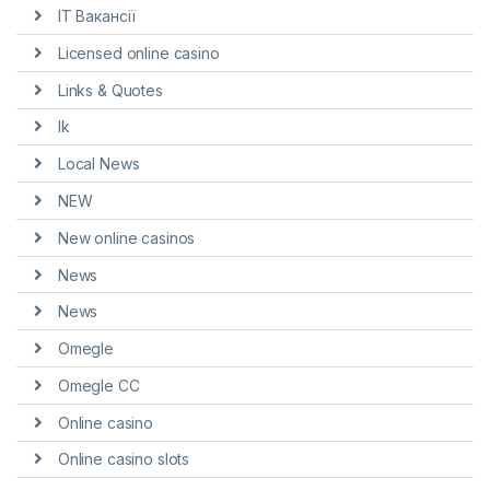
IT Вакансії
Licensed online casino
Links & Quotes
lk
Local News
NEW
New online casinos
News
News
Omegle
Omegle CC
Online casino
Online casino slots