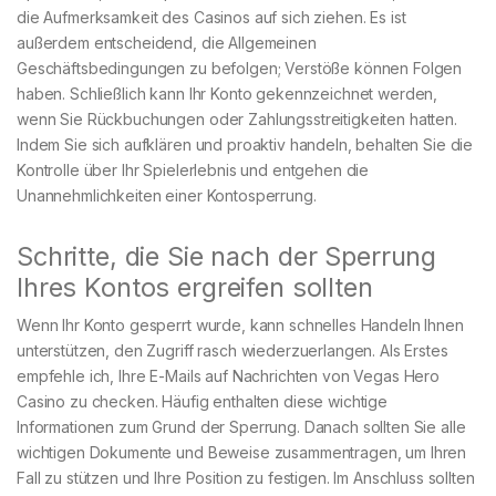
die Aufmerksamkeit des Casinos auf sich ziehen. Es ist
außerdem entscheidend, die Allgemeinen
Geschäftsbedingungen zu befolgen; Verstöße können Folgen
haben. Schließlich kann Ihr Konto gekennzeichnet werden,
wenn Sie Rückbuchungen oder Zahlungsstreitigkeiten hatten.
Indem Sie sich aufklären und proaktiv handeln, behalten Sie die
Kontrolle über Ihr Spielerlebnis und entgehen die
Unannehmlichkeiten einer Kontosperrung.
Schritte, die Sie nach der Sperrung
Ihres Kontos ergreifen sollten
Wenn Ihr Konto gesperrt wurde, kann schnelles Handeln Ihnen
unterstützen, den Zugriff rasch wiederzuerlangen. Als Erstes
empfehle ich, Ihre E-Mails auf Nachrichten von Vegas Hero
Casino zu checken. Häufig enthalten diese wichtige
Informationen zum Grund der Sperrung. Danach sollten Sie alle
wichtigen Dokumente und Beweise zusammentragen, um Ihren
Fall zu stützen und Ihre Position zu festigen. Im Anschluss sollten