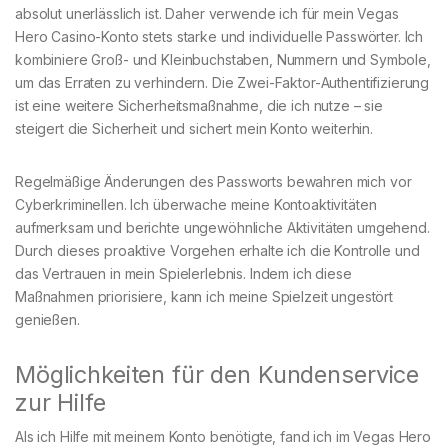
absolut unerlässlich ist. Daher verwende ich für mein Vegas
Hero Casino-Konto stets starke und individuelle Passwörter. Ich
kombiniere Groß- und Kleinbuchstaben, Nummern und Symbole,
um das Erraten zu verhindern. Die Zwei-Faktor-Authentifizierung
ist eine weitere Sicherheitsmaßnahme, die ich nutze – sie
steigert die Sicherheit und sichert mein Konto weiterhin.
Regelmäßige Änderungen des Passworts bewahren mich vor
Cyberkriminellen. Ich überwache meine Kontoaktivitäten
aufmerksam und berichte ungewöhnliche Aktivitäten umgehend.
Durch dieses proaktive Vorgehen erhalte ich die Kontrolle und
das Vertrauen in mein Spielerlebnis. Indem ich diese
Maßnahmen priorisiere, kann ich meine Spielzeit ungestört
genießen.
Möglichkeiten für den Kundenservice
zur Hilfe
Als ich Hilfe mit meinem Konto benötigte, fand ich im Vegas Hero