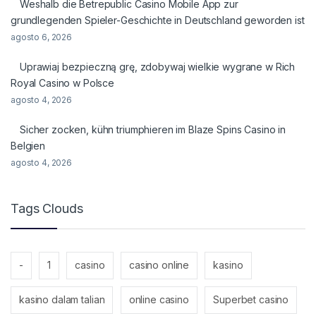
Weshalb die Betrepublic Casino Mobile App zur
grundlegenden Spieler-Geschichte in Deutschland geworden ist
agosto 6, 2026
Uprawiaj bezpieczną grę, zdobywaj wielkie wygrane w Rich
Royal Casino w Polsce
agosto 4, 2026
Sicher zocken, kühn triumphieren im Blaze Spins Casino in
Belgien
agosto 4, 2026
Tags Clouds
-
1
casino
casino online
kasino
kasino dalam talian
online casino
Superbet casino