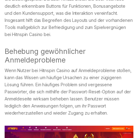
deutlich erkennbare Buttons für Funktionen, Bonusangebote
und den Kundensupport, was die Interaktion vereinfacht.
Insgesamt hilft das Begreifen des Layouts und der vorhandenen
Tools maßgeblich zur Befriedigung und zum Spielvergnügen
bei Hitnspin Casino bei.
Behebung gewöhnlicher
Anmeldeprobleme
Wenn Nutzer bei Hitnspin Casino auf Anmeldeprobleme stoßen,
kann das Wissen um häufige Ursachen zu einer zügigeren
Lösung führen. Ein häufiges Problem sind vergessene
Passwörter, die sich mithilfe der Passwort-Reset-Option auf der
Anmeldeseite wirksam beheben lassen. Benutzer müssen
lediglich den Anweisungen folgen, um ihr Passwort
wiederherzustellen und wieder Zugang zu erhalten.