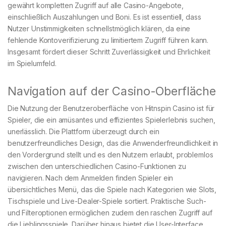
gewährt kompletten Zugriff auf alle Casino-Angebote,
einschließlich Auszahlungen und Boni. Es ist essentiell, dass
Nutzer Unstimmigkeiten schnellstmöglich klären, da eine
fehlende Kontoverifizierung zu limitiertem Zugriff führen kann.
Insgesamt fördert dieser Schritt Zuverlässigkeit und Ehrlichkeit
im Spielumfeld.
Navigation auf der Casino-Oberfläche
Die Nutzung der Benutzeroberfläche von Hitnspin Casino ist für
Spieler, die ein amüsantes und effizientes Spielerlebnis suchen,
unerlässlich. Die Plattform überzeugt durch ein
benutzerfreundliches Design, das die Anwenderfreundlichkeit in
den Vordergrund stellt und es den Nutzern erlaubt, problemlos
zwischen den unterschiedlichen Casino-Funktionen zu
navigieren. Nach dem Anmelden finden Spieler ein
übersichtliches Menü, das die Spiele nach Kategorien wie Slots,
Tischspiele und Live-Dealer-Spiele sortiert. Praktische Such-
und Filteroptionen ermöglichen zudem den raschen Zugriff auf
die Lieblingsspiele. Darüber hinaus bietet die User-Interface