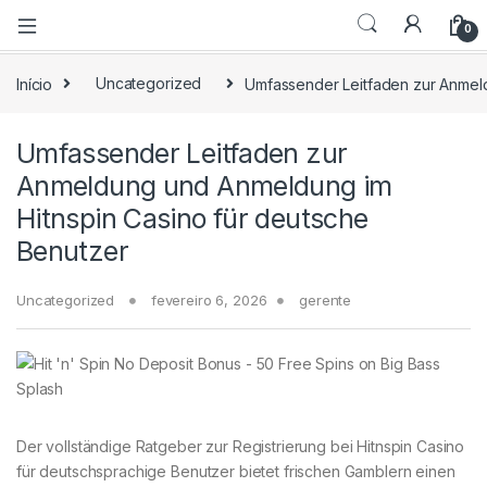
0
Início
Uncategorized
Umfassender Leitfaden zur Anmeld
Umfassender Leitfaden zur
Anmeldung und Anmeldung im
Hitnspin Casino für deutsche
Benutzer
Uncategorized
fevereiro 6, 2026
gerente
Der vollständige Ratgeber zur Registrierung bei Hitnspin Casino
für deutschsprachige Benutzer bietet frischen Gamblern einen