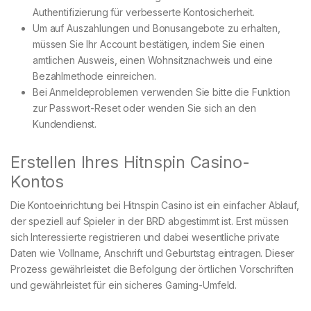
Authentifizierung für verbesserte Kontosicherheit.
Um auf Auszahlungen und Bonusangebote zu erhalten,
müssen Sie Ihr Account bestätigen, indem Sie einen
amtlichen Ausweis, einen Wohnsitznachweis und eine
Bezahlmethode einreichen.
Bei Anmeldeproblemen verwenden Sie bitte die Funktion
zur Passwort-Reset oder wenden Sie sich an den
Kundendienst.
Erstellen Ihres Hitnspin Casino-
Kontos
Die Kontoeinrichtung bei Hitnspin Casino ist ein einfacher Ablauf,
der speziell auf Spieler in der BRD abgestimmt ist. Erst müssen
sich Interessierte registrieren und dabei wesentliche private
Daten wie Vollname, Anschrift und Geburtstag eintragen. Dieser
Prozess gewährleistet die Befolgung der örtlichen Vorschriften
und gewährleistet für ein sicheres Gaming-Umfeld.