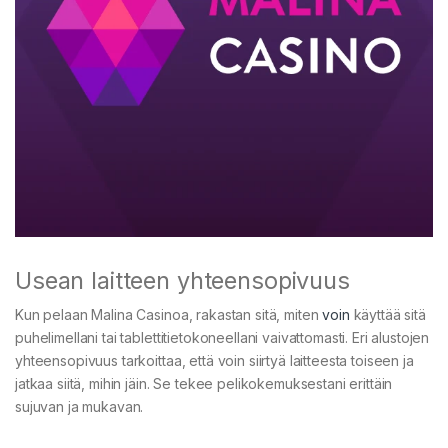
Usean laitteen yhteensopivuus
Kun pelaan Malina Casinoa, rakastan sitä, miten
voin
käyttää sitä
puhelimellani tai tablettitietokoneellani vaivattomasti. Eri alustojen
yhteensopivuus tarkoittaa, että voin siirtyä laitteesta toiseen ja
jatkaa siitä, mihin jäin. Se tekee pelikokemuksestani erittäin
sujuvan ja mukavan.