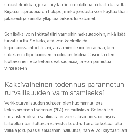
salaustekniikkaa, joka säilyttää tietoni lukittuna uteliailta katseilta.
Kirjautumisprosessi on helppo, minkä johdosta voin käyttää tiliäni
pikaisesti ja samalla ylläpitää tärkeät turvatoimet.
Sen lisäksi voin linkittää tilini varmoihin maksutapoihin, mikä lisää
turvallisuutta. Se tieto, että voin kontrolloida
kirjautumisvaihtoehtojani, antaa minulle mielenrauhaa, kun
sukellan nettipelaamisen maailmaan. Malina Casinolla olen
luottavainen, että tietoni ovat suojassa, ja voin paneutua
viihteeseen.
Kaksivaiheinen todennus parannetun
turvallisuuden varmistamiseksi
Verkkoturvallisuuden suhteen olen huomannut, että
kaksivaiheinen todennus (2FA) on mullistava. Se lisää lisä
suojauskerroksen vaatimalla ei vain salasanani vaan myös
laitteelleni toimitettavan vahvistuskoodin. Tämä tarkoittaa, että
vaikka joku pääsisi salasanani haltuunsa, hän ei voi käyttää tiliäni