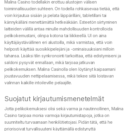
Malina Casino todellakin erottuu alustojen välisen
toiminnallisuuden suhteen. On todella rohkaisevaa tietää, että
voin kirjautua sisään ja pelata läppärilläni, tabletillani tai
kännykälläni menettämättä hetkeäkään. Esteetön siirtyminen
laitteiden välillä antaa minulle mahdollisuuden kontrolloida
pelikokemustani, olinpa kotona tai liikkeellä. UI on aina
käyttäjäystävällinen eri alustoilla, mikä varmistaa, että voin
helposti käyttää suosikkipelejäni ja -ominaisuuksiani milloin
tahansa. Lisäksi tilin synkronointi tarkoittaa, että edistymiseni ja
saldoni pysyvät ennallaan, mikä tarjoaa jatkuvan
pelikokemuksen. Malina Casinolla olen löytänyt kaipaamani
joustavuuden nettipelaamisessa, mikä tekee siitä loistavan
valinnan kaikille intoileville pelaajille.
Suojatut kirjautumismenetelmät
Jotta pelikokemuksesi olisi sekä varma ja nautinnollinen, Malina
Casino tarjoaa monia varmoja kirjautumistapoja, jotka on
suunniteltu turvaamaan henkilötietojasi. Pidän tätä, että he
priorisoivat turvallisuuteni käyttämällä edistynyttä