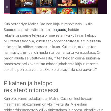
Kun perehdyin Malina Casinon kirjautumisominaisuuksiin
Suomessa ensimmäistä kertaa,
kirjaudu
, heidän
rekisteröintimenettelynsä oli mielestäni vaikuttavan helppo.
Muutamalla tiedolla, kuten sähköpostiosoitteesi ja turvallisella
salasanalla, pääset nopeasti alkuun. Kuitenkin, mikä eniten
hämmästytti minua, oli heidän tarjoamansa turvallisuustaso. On
paljon muuta selvitettävää siitä, miten heidän ominaisuutensa
parantavat pelikokemusta tehden jokaisesta kirjautumisesta
sekä helpon että varman. Oletko utelias, mitä seuraavaksi?
Pikainen ja helppo
rekisteröintiprosessi
Kun olet valmis sukeltamaan Malina Casinon kiehtovaan
maailmaan, aloittaminen on yksinkertaista. Mielestäni
rekisteröintimenettely oli yksinkertainen ja nopea. Vieraile vain