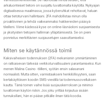
arkaluonteiset tietoni on suojattu luvattomalta käytöltä. Nykyajan
digitaalisessa maailmassa, jossa kyberuhkat rehottavat, haluan
ottaa tietoturvani hallintaani. 2FA mahdollistaa minun olla
proaktiivinen ja tehdä vaikeammaksi hakkereiden pääsyä
tileilleni. Viime kädessä kyse on online-läsnäoloni suojaamisesta
ja yksityisten tietojeni hallinnan ylläpitämisestä. Se on pieni
ponnistus merkittävien suojausetujen saavuttamiseksi.
Miten se käytännössä toimii
Kaksivaiheisen todennuksen (2FA) mekanismin ymmärtäminen
on ratkaisevan tärkeää verkkoturvallisuuteni parantamiseksi. Kun
menen Malina Casino -tililleni, syötän ensin salasanani
normaalisti. Mutta sitten, varmistaakseni henkilöllisyyteni, saan
kertakäyttöisen koodin SMS-viestillä tai todennussovelluksen
kautta. Tämä toinen vaihe lisää suojauskerroksen ja minimoi
luvattoman käytön riskin. Jos joku yrittää kirjautua sisään
tunnuksillani, hän ei pääse pitkälle ilman tätä koodia.