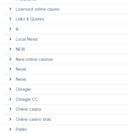
Licensed online casino
Links & Quotes
lk
Local News
NEW
New online casinos
News
News
Omegle
Omegle CC
Online casino
Online casino slots
Pablic