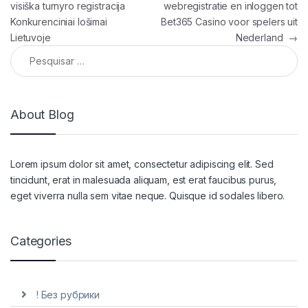
visiška turnyro registracija
webregistratie en inloggen tot
Konkurenciniai lošimai
Bet365 Casino voor spelers uit
Lietuvoje
Nederland
→
Pesquisar por:
About Blog
Lorem ipsum dolor sit amet, consectetur adipiscing elit. Sed
tincidunt, erat in malesuada aliquam, est erat faucibus purus,
eget viverra nulla sem vitae neque. Quisque id sodales libero.
Categories
! Без рубрики