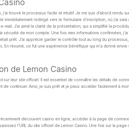
Casino
i trouvé le processus facile et intuitif. Je me suis d’abord rendu sur
 été immédiatement redirigé vers le formulaire d’inscription, où j’ai sais
l. J’ai aimé la clarté de la présentation, qui a simplifié la procédur
a sécurité de mon compte. Une fois mes informations confirmées, j’ai
ut était prêt. J’ai apprécié garder le contrôle tout au long du processus,
els. En résumé, ce fut une expérience bénéfique qui m’a donné envie
ion de Lemon Casino
r leur site officiel. Il est essentiel de connaître les détails de conn
 de continuer. Ainsi, je suis prêt et je peux accéder facilement à m
 récemment découvert casino en ligne, accéder à la page de connex
isissez l’URL du site officiel de Lemon Casino. Une fois sur la page d