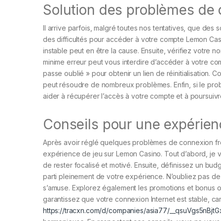
Solution des problèmes de
Il arrive parfois, malgré toutes nos tentatives, que de
des difficultés pour accéder à votre compte Lemon Casin
instable peut en être la cause. Ensuite, vérifiez votre no
minime erreur peut vous interdire d’accéder à votre c
passe oublié » pour obtenir un lien de réinitialisation. 
peut résoudre de nombreux problèmes. Enfin, si le problè
aider à récupérer l’accès à votre compte et à poursuivre 
Conseils pour une expérien
Après avoir réglé quelques problèmes de connexion fréq
expérience de jeu sur Lemon Casino. Tout d’abord, je v
de rester focalisé et motivé. Ensuite, définissez un bu
parti pleinement de votre expérience. N’oubliez pas de f
s’amuse. Explorez également les promotions et bonus of
garantissez que votre connexion Internet est stable, car
https://tracxn.com/d/companies/asia77/__qsuVgs5nB