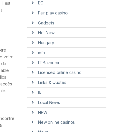
EC
Il est
us
Fair play casino
Gadgets
Hot News
Hungary
otre
info
e votre
IT Вакансії
t de
sable
Licensed online casino
lics
Links & Quotes
n accès
ale.
lk
Local News
NEW
encontré
New online casinos
a