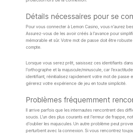
Détails nécessaires pour se co
Pour vous connecter à Lemon Casino, vous n’aurez beso
Assurez-vous de les avoir créés à l’avance pour simplifie
mémorable et sûr. Votre mot de passe doit être robuste :
compte.
Lorsque vous serez prêt, saisissez ces identifiants dan
l’orthographe et la majuscule/minuscule, car l’exactitu
identifiant, réinitialisez rapidement votre mot de passe 
gérerez votre expérience de jeu en toute simplicité.
Problèmes fréquemment renco
Il arrive parfois que les internautes rencontrent des d
soucis. L’un des plus courants est l’erreur de frappe, no
d’oublier les majuscules. Un autre problème peut proven
perturbent avec la connexion. Si vous rencontrez toujo