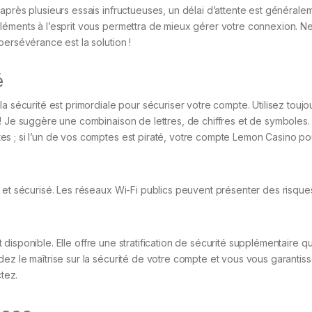
après plusieurs essais infructueuses, un délai d’attente est générale
léments à l’esprit vous permettra de mieux gérer votre connexion. N
persévérance est la solution !
é
a sécurité est primordiale pour sécuriser votre compte. Utilisez toujo
! Je suggère une combinaison de lettres, de chiffres et de symboles.
s ; si l’un de vos comptes est piraté, votre compte Lemon Casino pou
l et sécurisé. Les réseaux Wi-Fi publics peuvent présenter des risqu
st disponible. Elle offre une stratification de sécurité supplémentaire qu
dez le maîtrise sur la sécurité de votre compte et vous vous garantis
tez.