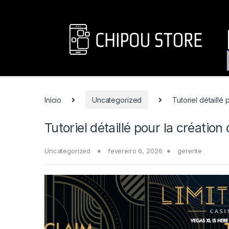
Início
Uncategorized
Tutoriel détaill
Tutoriel détaillé pour la créati
Uncategorized
fevereiro 6, 2026
gerente