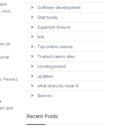
ment
Software development
e vous
Start today
Superbet Greece
test
urs un
Top online casinos
Trusted casino sites
rrait
Uncategorized
updates
es. Pensez
what does nlu mean 8
Финтех
i
sez que
Recent Posts