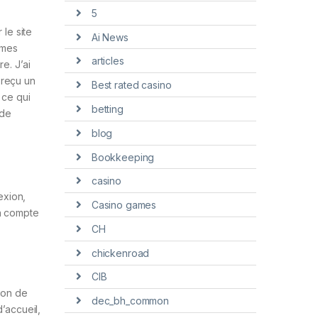
5
 le site
Ai News
i mes
articles
e. J’ai
 reçu un
Best rated casino
 ce qui
betting
 de
blog
Bookkeeping
casino
exion,
Casino games
on compte
CH
chickenroad
CIB
ion de
dec_bh_common
’accueil,