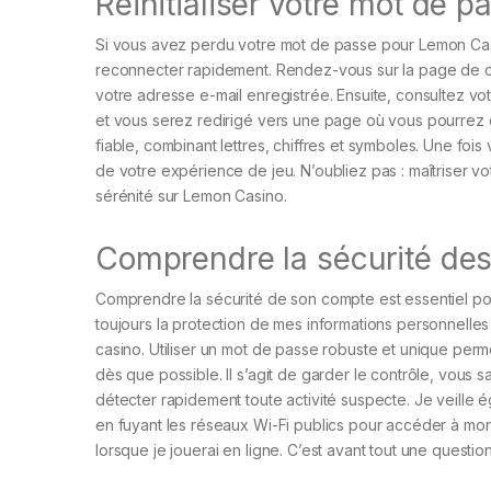
Réinitialiser votre mot de p
Si vous avez perdu votre mot de passe pour Lemon Casi
reconnecter rapidement. Rendez-vous sur la page de con
votre adresse e-mail enregistrée. Ensuite, consultez votre
et vous serez redirigé vers une page où vous pourrez cr
fiable, combinant lettres, chiffres et symboles. Une f
de votre expérience de jeu. N’oubliez pas : maîtriser 
sérénité sur Lemon Casino.
Comprendre la sécurité de
Comprendre la sécurité de son compte est essentiel pou
toujours la protection de mes informations personnell
casino. Utiliser un mot de passe robuste et unique perme
dès que possible. Il s’agit de garder le contrôle, vous
détecter rapidement toute activité suspecte. Je veille éga
en fuyant les réseaux Wi-Fi publics pour accéder à mon c
lorsque je jouerai en ligne. C’est avant tout une question 