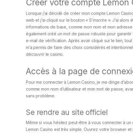
Créer votre compte Lemon 
Lorsque j’ai décidé de créer mon compte Lemon Casino, j’a
web et j’ai cliqué sur le bouton « S’inscrire ». J’ai alors
informations de base, comme mon nom et mon adresse e-mai
également créé un mot de passe robuste pour garantir l
e-mail de vérification. Après avoir cliqué sur le lien, to
m’a permis de faire des choix considérés et intentionn
découvrir le casino.
Accès à la page de connex
Pour me connecter à Lemon Casino, je me dirige d’abord su
comme mon nom d’utilisateur et mon mot de passe, avant
sans problème.
Se rendre au site officiel
Même si vous hésitez peut-être à vous connecter à un
Lemon Casino est très simple. Ouvrez votre browser et sa