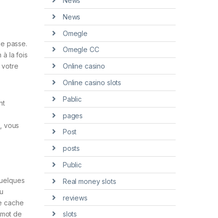
News
News
Omegle
de passe.
Omegle CC
à la fois
 votre
Online casino
Online casino slots
Pablic
nt
pages
n, vous
Post
posts
Public
quelques
Real money slots
ou
reviews
le cache
 mot de
slots