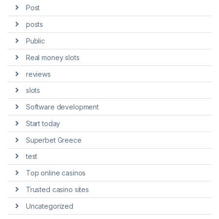
Post
posts
Public
Real money slots
reviews
slots
Software development
Start today
Superbet Greece
test
Top online casinos
Trusted casino sites
Uncategorized