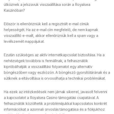
ütköznek a jelszavuk visszaállítása során a Royalsea
Kaszinóban?
Először is ellenőrizniük kell a regisztrált e-mail címük
helyességét. Ha az e-mail cím megfelelő, de nem kapnak
visszaállító e-mailt, akkor ellenőrizniük kell a spam vagy a
levélszemét mappájukat.
Ezután szükséges az aktív internetkapcsolat biztosítása. Ha a
nehézségek továbbra is fennállnak, a felhasználók
kipróbálhatják a visszaállítási folyamatot egy alternatív
böngészőben vagy eszközön. A böngésző gyorsítótárának és a
sütiknek a eltávolítása is orvosolhatja a technikai problémákat.
Ha ezek az intézkedések nem járnak sikerrel, javasolt felvenni
a kapcsolatot a Royalsea Casino támogatási csapatával. A
felhasználók közölhetik a problémájukkal kapcsolatos konkrét
információkat a azonnali orvoslás támogatása és a fiókjukhoz