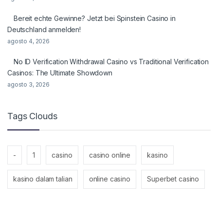
Bereit echte Gewinne? Jetzt bei Spinstein Casino in
Deutschland anmelden!
agosto 4, 2026
No ID Verification Withdrawal Casino vs Traditional Verification
Casinos: The Ultimate Showdown
agosto 3, 2026
Tags Clouds
-
1
casino
casino online
kasino
kasino dalam talian
online casino
Superbet casino