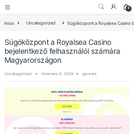
0
Início
Uncategorized
Súgóközpont a Royalsea Casino b
Súgóközpont a Royalsea Casino
bejelentkező felhasználói számára
Magyarországon
Uncategorized
fevereiro 6, 2026
gerente