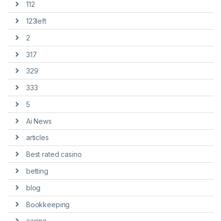
112
123left
2
317
329
333
5
Ai News
articles
Best rated casino
betting
blog
Bookkeeping
casino