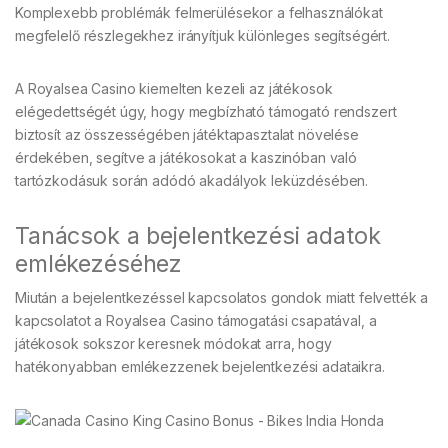
Komplexebb problémák felmerülésekor a felhasználókat
megfelelő részlegekhez irányítjuk különleges segítségért.
A Royalsea Casino kiemelten kezeli az játékosok
elégedettségét úgy, hogy megbízható támogató rendszert
biztosít az összességében játéktapasztalat növelése
érdekében, segítve a játékosokat a kaszinóban való
tartózkodásuk során adódó akadályok leküzdésében.
Tanácsok a bejelentkezési adatok
emlékezéséhez
Miután a bejelentkezéssel kapcsolatos gondok miatt felvették a
kapcsolatot a Royalsea Casino támogatási csapatával, a
játékosok sokszor keresnek módokat arra, hogy
hatékonyabban emlékezzenek bejelentkezési adataikra.