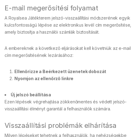
E-mail megerősítési folyamat
A Royalsea Játékterem jelszó-visszaállítási módszerének egyik
kulcsfontosságú lépése az elektronikus levél cím megerősítése,
amely biztosítja a használói számlák biztosítását.
A embereknek a következő eljárásokat kell követniük az e-mail
cím megerősítésének lezárásához:
Ellenőrizze a Beérkezett üzenetek dobozát
Nyomjon az ellenőrző linkre
Új jelszó beállítása
Ezen lépések végrehajtása zökkenőmentes és védett jelszó-
visszaállítási élményt garantál a felhasználók számára.
Visszaállítási problémák elhárítása
Milyen lépéseket tehetnek a felhasználók, ha nehézségekbe