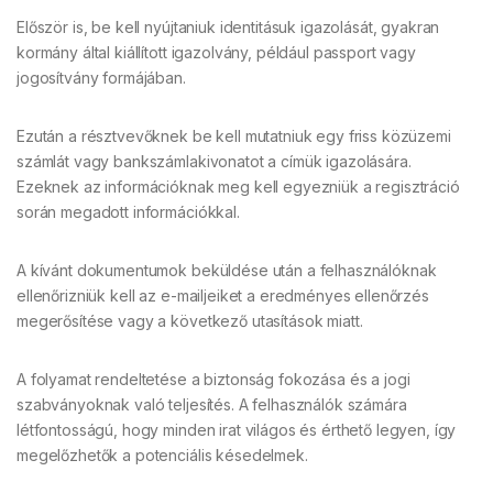
Először is, be kell nyújtaniuk identitásuk igazolását, gyakran
kormány által kiállított igazolvány, például passport vagy
jogosítvány formájában.
Ezután a résztvevőknek be kell mutatniuk egy friss közüzemi
számlát vagy bankszámlakivonatot a címük igazolására.
Ezeknek az információknak meg kell egyezniük a regisztráció
során megadott információkkal.
A kívánt dokumentumok beküldése után a felhasználóknak
ellenőrizniük kell az e-mailjeiket a eredményes ellenőrzés
megerősítése vagy a következő utasítások miatt.
A folyamat rendeltetése a biztonság fokozása és a jogi
szabványoknak való teljesítés. A felhasználók számára
létfontosságú, hogy minden irat világos és érthető legyen, így
megelőzhetők a potenciális késedelmek.