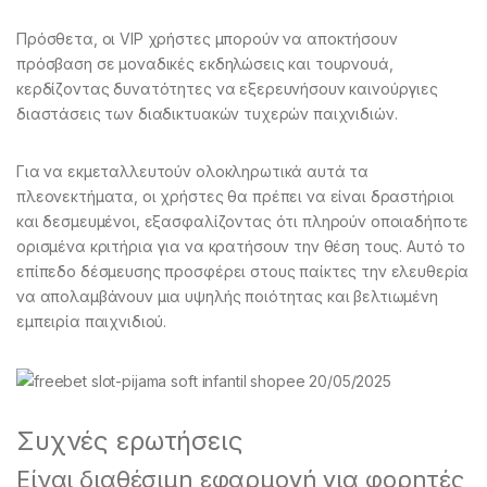
Πρόσθετα, οι VIP χρήστες μπορούν να αποκτήσουν
πρόσβαση σε μοναδικές εκδηλώσεις και τουρνουά,
κερδίζοντας δυνατότητες να εξερευνήσουν καινούργιες
διαστάσεις των διαδικτυακών τυχερών παιχνιδιών.
Για να εκμεταλλευτούν ολοκληρωτικά αυτά τα
πλεονεκτήματα, οι χρήστες θα πρέπει να είναι δραστήριοι
και δεσμευμένοι, εξασφαλίζοντας ότι πληρούν οποιαδήποτε
ορισμένα κριτήρια για να κρατήσουν την θέση τους. Αυτό το
επίπεδο δέσμευσης προσφέρει στους παίκτες την ελευθερία
να απολαμβάνουν μια υψηλής ποιότητας και βελτιωμένη
εμπειρία παιχνιδιού.
Συχνές ερωτήσεις
Είναι διαθέσιμη εφαρμογή για φορητές