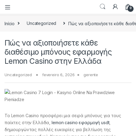
0
Início
Uncategorized
Πώς να αξιοποιήσετε κάθε διαθ
Πώς να αξιοποιήσετε κάθε
διαθέσιμο μπόνους εφαρμογής
Lemon Casino στην Ελλάδα
Uncategorized
fevereiro 6, 2026
gerente
Το Lemon Casino προσφέρει μια σειρά μπόνους για τους
παίκτες στην Ελλάδα,
lemon casino εφαρμογή usdt
,
δημιουργώντας πολλές ευκαιρίες για βελτίωση της