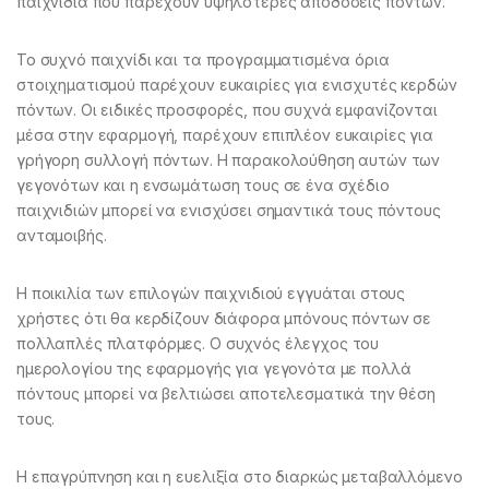
παιχνίδια που παρέχουν υψηλότερες αποδόσεις πόντων.
Το συχνό παιχνίδι και τα προγραμματισμένα όρια
στοιχηματισμού παρέχουν ευκαιρίες για ενισχυτές κερδών
πόντων. Οι ειδικές προσφορές, που συχνά εμφανίζονται
μέσα στην εφαρμογή, παρέχουν επιπλέον ευκαιρίες για
γρήγορη συλλογή πόντων. Η παρακολούθηση αυτών των
γεγονότων και η ενσωμάτωση τους σε ένα σχέδιο
παιχνιδιών μπορεί να ενισχύσει σημαντικά τους πόντους
ανταμοιβής.
Η ποικιλία των επιλογών παιχνιδιού εγγυάται στους
χρήστες ότι θα κερδίζουν διάφορα μπόνους πόντων σε
πολλαπλές πλατφόρμες. Ο συχνός έλεγχος του
ημερολογίου της εφαρμογής για γεγονότα με πολλά
πόντους μπορεί να βελτιώσει αποτελεσματικά την θέση
τους.
Η επαγρύπνηση και η ευελιξία στο διαρκώς μεταβαλλόμενο