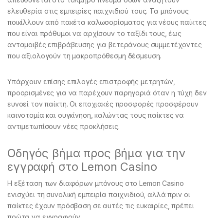
ελευθερία στις εμπειρίες παιχνιδιού τους. Τα μπόνους
ποικίλλουν από πακέτα καλωσορίσματος για νέους παίκτες
που είναι πρόθυμοι να αρχίσουν το ταξίδι τους, έως
ανταμοιβές επιβράβευσης για βετεράνους συμμετέχοντες
που αξιολογούν τη μακροπρόθεσμη δέσμευση.
Υπάρχουν επίσης επιλογές επιστροφής μετρητών,
προορισμένες για να παρέχουν παρηγοριά όταν η τύχη δεν
ευνοεί τον παίκτη. Οι εποχιακές προσφορές προσφέρουν
καινοτομία και συγκίνηση, καλώντας τους παίκτες να
αντιμετωπίσουν νέες προκλήσεις.
Οδηγός βήμα προς βήμα για την
εγγραφή στο Lemon Casino
Η εξέταση των διαφόρων μπόνους στο Lemon Casino
ενισχύει τη συνολική εμπειρία παιχνιδιού, αλλά πριν οι
παίκτες έχουν πρόσβαση σε αυτές τις ευκαιρίες, πρέπει
πρώτα να εγγραφούν.