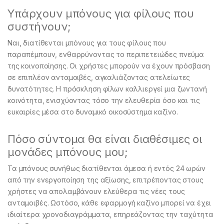
Υπάρχουν μπόνους για φίλους που
συστήνουν;
Ναι, διατίθενται μπόνους για τους φίλους που
παραπέμπουν, ενθαρρύνοντας το περιπετειώδες πνεύμα
της κοινοποίησης. Οι χρήστες μπορούν να έχουν πρόσβαση
σε επιπλέον ανταμοιβές, αγκαλιάζοντας ατελείωτες
δυνατότητες. Η πρόσκληση φίλων καλλιεργεί μια ζωντανή
κοινότητα, ενισχύοντας τόσο την ελευθερία όσο και τις
ευκαιρίες μέσα στο δυναμικό οικοσύστημα καζίνο.
Πόσο σύντομα θα είναι διαθέσιμες οι
μονάδες μπόνους μου;
Τα μπόνους συνήθως διατίθενται άμεσα ή εντός 24 ωρών
από την ενεργοποίηση της αξίωσης, επιτρέποντας στους
χρήστες να απολαμβάνουν ελεύθερα τις νέες τους
ανταμοιβές. Ωστόσο, κάθε εφαρμογή καζίνο μπορεί να έχει
ιδιαίτερα χρονοδιαγράμματα, επηρεάζοντας την ταχύτητα