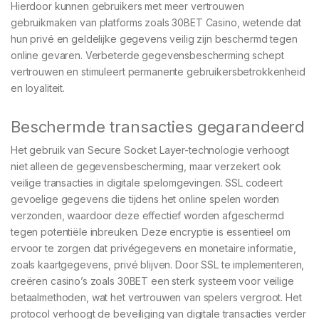
Hierdoor kunnen gebruikers met meer vertrouwen
gebruikmaken van platforms zoals 30BET Casino, wetende dat
hun privé en geldelijke gegevens veilig zijn beschermd tegen
online gevaren. Verbeterde gegevensbescherming schept
vertrouwen en stimuleert permanente gebruikersbetrokkenheid
en loyaliteit.
Beschermde transacties gegarandeerd
Het gebruik van Secure Socket Layer-technologie verhoogt
niet alleen de gegevensbescherming, maar verzekert ook
veilige transacties in digitale spelomgevingen. SSL codeert
gevoelige gegevens die tijdens het online spelen worden
verzonden, waardoor deze effectief worden afgeschermd
tegen potentiële inbreuken. Deze encryptie is essentieel om
ervoor te zorgen dat privégegevens en monetaire informatie,
zoals kaartgegevens, privé blijven. Door SSL te implementeren,
creëren casino’s zoals 30BET een sterk systeem voor veilige
betaalmethoden, wat het vertrouwen van spelers vergroot. Het
protocol verhoogt de beveiliging van digitale transacties verder