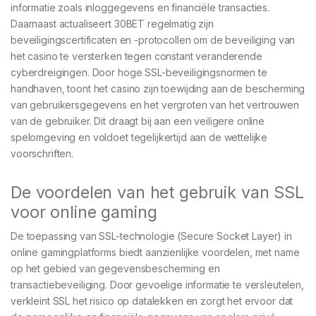
informatie zoals inloggegevens en financiële transacties.
Daarnaast actualiseert 30BET regelmatig zijn
beveiligingscertificaten en -protocollen om de beveiliging van
het casino te versterken tegen constant veranderende
cyberdreigingen. Door hoge SSL-beveiligingsnormen te
handhaven, toont het casino zijn toewijding aan de bescherming
van gebruikersgegevens en het vergroten van het vertrouwen
van de gebruiker. Dit draagt bij aan een veiligere online
spelomgeving en voldoet tegelijkertijd aan de wettelijke
voorschriften.
De voordelen van het gebruik van SSL
voor online gaming
De toepassing van SSL-technologie (Secure Socket Layer) in
online gamingplatforms biedt aanzienlijke voordelen, met name
op het gebied van gegevensbescherming en
transactiebeveiliging. Door gevoelige informatie te versleutelen,
verkleint SSL het risico op datalekken en zorgt het ervoor dat