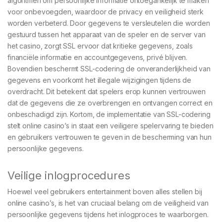
algoritmen om persoonlijke informatie ontoegankelijk te maken
voor onbevoegden, waardoor de privacy en veiligheid sterk
worden verbeterd. Door gegevens te versleutelen die worden
gestuurd tussen het apparaat van de speler en de server van
het casino, zorgt SSL ervoor dat kritieke gegevens, zoals
financiële informatie en accountgegevens, privé blijven.
Bovendien beschermt SSL-codering de onveranderlijkheid van
gegevens en voorkomt het illegale wijzigingen tijdens de
overdracht. Dit betekent dat spelers erop kunnen vertrouwen
dat de gegevens die ze overbrengen en ontvangen correct en
onbeschadigd zijn. Kortom, de implementatie van SSL-codering
stelt online casino’s in staat een veiligere spelervaring te bieden
en gebruikers vertrouwen te geven in de bescherming van hun
persoonlijke gegevens.
Veilige inlogprocedures
Hoewel veel gebruikers entertainment boven alles stellen bij
online casino’s, is het van cruciaal belang om de veiligheid van
persoonlijke gegevens tijdens het inlogproces te waarborgen.