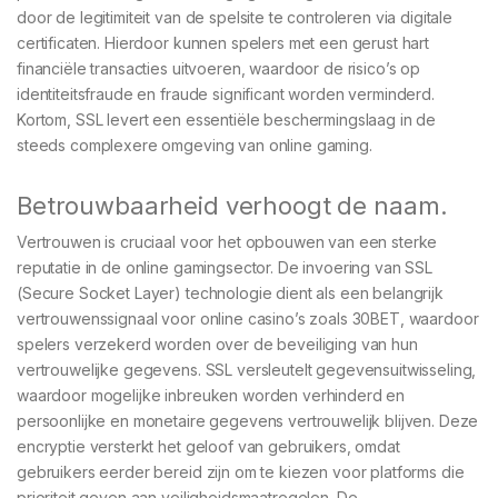
door de legitimiteit van de spelsite te controleren via digitale
certificaten. Hierdoor kunnen spelers met een gerust hart
financiële transacties uitvoeren, waardoor de risico’s op
identiteitsfraude en fraude significant worden verminderd.
Kortom, SSL levert een essentiële beschermingslaag in de
steeds complexere omgeving van online gaming.
Betrouwbaarheid verhoogt de naam.
Vertrouwen is cruciaal voor het opbouwen van een sterke
reputatie in de online gamingsector. De invoering van SSL
(Secure Socket Layer) technologie dient als een belangrijk
vertrouwenssignaal voor online casino’s zoals 30BET, waardoor
spelers verzekerd worden over de beveiliging van hun
vertrouwelijke gegevens. SSL versleutelt gegevensuitwisseling,
waardoor mogelijke inbreuken worden verhinderd en
persoonlijke en monetaire gegevens vertrouwelijk blijven. Deze
encryptie versterkt het geloof van gebruikers, omdat
gebruikers eerder bereid zijn om te kiezen voor platforms die
prioriteit geven aan veiligheidsmaatregelen. De