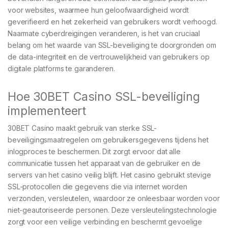
voor websites, waarmee hun geloofwaardigheid wordt
geverifieerd en het zekerheid van gebruikers wordt verhoogd.
Naarmate cyberdreigingen veranderen, is het van cruciaal
belang om het waarde van SSL-beveiliging te doorgronden om
de data-integriteit en de vertrouwelijkheid van gebruikers op
digitale platforms te garanderen.
Hoe 30BET Casino SSL-beveiliging
implementeert
30BET Casino maakt gebruik van sterke SSL-
beveiligingsmaatregelen om gebruikersgegevens tijdens het
inlogproces te beschermen. Dit zorgt ervoor dat alle
communicatie tussen het apparaat van de gebruiker en de
servers van het casino veilig blijft. Het casino gebruikt stevige
SSL-protocollen die gegevens die via internet worden
verzonden, versleutelen, waardoor ze onleesbaar worden voor
niet-geautoriseerde personen. Deze versleutelingstechnologie
zorgt voor een veilige verbinding en beschermt gevoelige