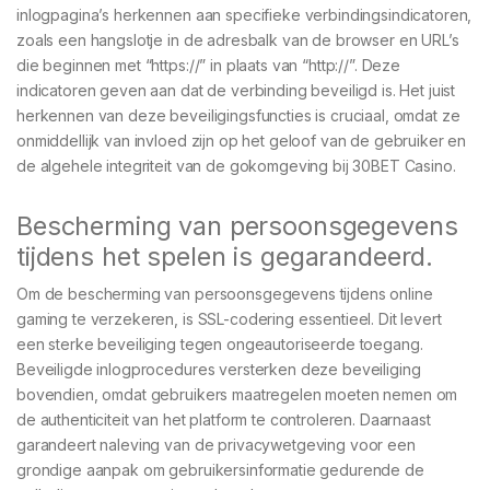
inlogpagina’s herkennen aan specifieke verbindingsindicatoren,
zoals een hangslotje in de adresbalk van de browser en URL’s
die beginnen met “https://” in plaats van “http://”. Deze
indicatoren geven aan dat de verbinding beveiligd is. Het juist
herkennen van deze beveiligingsfuncties is cruciaal, omdat ze
onmiddellijk van invloed zijn op het geloof van de gebruiker en
de algehele integriteit van de gokomgeving bij 30BET Casino.
Bescherming van persoonsgegevens
tijdens het spelen is gegarandeerd.
Om de bescherming van persoonsgegevens tijdens online
gaming te verzekeren, is SSL-codering essentieel. Dit levert
een sterke beveiliging tegen ongeautoriseerde toegang.
Beveiligde inlogprocedures versterken deze beveiliging
bovendien, omdat gebruikers maatregelen moeten nemen om
de authenticiteit van het platform te controleren. Daarnaast
garandeert naleving van de privacywetgeving voor een
grondige aanpak om gebruikersinformatie gedurende de