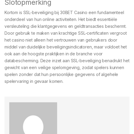
Slotopmerking
Kortom is SSL-beveiliging bij 30BET Casino een fundamenteel
onderdeel van hun online activiteiten. Het biedt essentiële
versleuteling die klantgegevens en geldtransacties beschermt.
Door gebruik te maken van krachtige SSL-certificaten vergroot
het casino niet alleen het vertrouwen van gebruikers door
middel van duidelijke beveiligingsindicatoren, maar voldoet het
ook aan de hoogste praktijken in de branche voor
databescherming. Deze inzet aan SSL-beveiliging benadrukt het
gewicht van een veilige spelomgeving, zodat spelers kunnen
spelen zonder dat hun persoonlijke gegevens of algehele
spelervaring in gevaar komen.