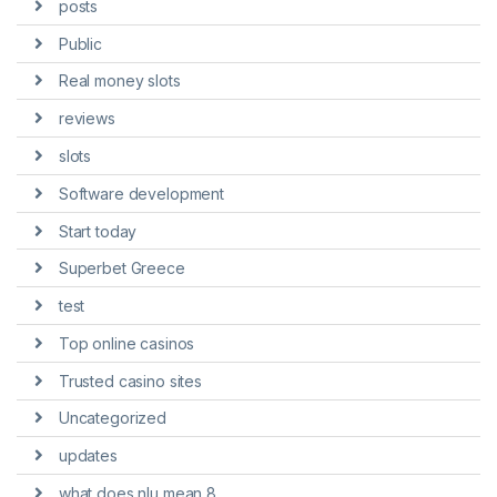
posts
Public
Real money slots
reviews
slots
Software development
Start today
Superbet Greece
test
Top online casinos
Trusted casino sites
Uncategorized
updates
what does nlu mean 8