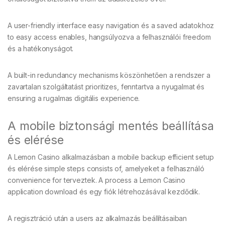
A user-friendly interface easy navigation és a saved adatokhoz
to easy access enables, hangsúlyozva a felhasználói freedom
és a hatékonyságot.
A built-in redundancy mechanisms köszönhetően a rendszer a
zavartalan szolgáltatást prioritizes, fenntartva a nyugalmat és
ensuring a rugalmas digitális experience.
A mobile biztonsági mentés beállítása
és elérése
A Lemon Casino alkalmazásban a mobile backup efficient setup
és elérése simple steps consists of, amelyeket a felhasználó
convenience for terveztek. A process a Lemon Casino
application download és egy fiók létrehozásával kezdődik.
A regisztráció után a users az alkalmazás beállításaiban