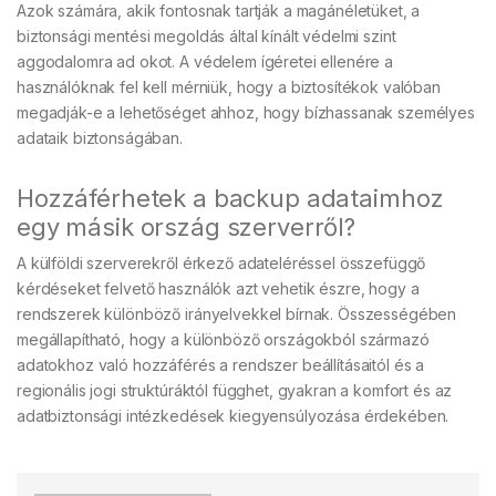
Azok számára, akik fontosnak tartják a magánéletüket, a
biztonsági mentési megoldás által kínált védelmi szint
aggodalomra ad okot. A védelem ígéretei ellenére a
használóknak fel kell mérniük, hogy a biztosítékok valóban
megadják-e a lehetőséget ahhoz, hogy bízhassanak személyes
adataik biztonságában.
Hozzáférhetek a backup adataimhoz
egy másik ország szerverről?
A külföldi szerverekről érkező adateléréssel összefüggő
kérdéseket felvető használók azt vehetik észre, hogy a
rendszerek különböző irányelvekkel bírnak. Összességében
megállapítható, hogy a különböző országokból származó
adatokhoz való hozzáférés a rendszer beállításaitól és a
regionális jogi struktúráktól függhet, gyakran a komfort és az
adatbiztonsági intézkedések kiegyensúlyozása érdekében.