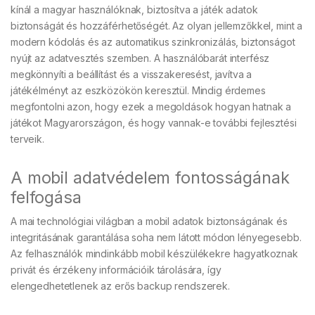
kínál a magyar használóknak, biztosítva a játék adatok
biztonságát és hozzáférhetőségét. Az olyan jellemzőkkel, mint a
modern kódolás és az automatikus szinkronizálás, biztonságot
nyújt az adatvesztés szemben. A használóbarát interfész
megkönnyíti a beállítást és a visszakeresést, javítva a
játékélményt az eszközökön keresztül. Mindig érdemes
megfontolni azon, hogy ezek a megoldások hogyan hatnak a
játékot Magyarországon, és hogy vannak-e további fejlesztési
terveik.
A mobil adatvédelem fontosságának
felfogása
A mai technológiai világban a mobil adatok biztonságának és
integritásának garantálása soha nem látott módon lényegesebb.
Az felhasználók mindinkább mobil készülékekre hagyatkoznak
privát és érzékeny információik tárolására, így
elengedhetetlenek az erős backup rendszerek.