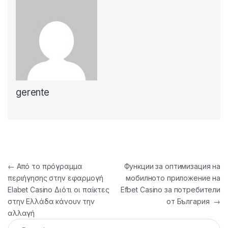
gerente
Navegação de Post
←
Από το πρόγραμμα
Функции за оптимизация на
περιήγησης στην εφαρμογή
мобилното приложение на
Elabet Casino Διότι οι παίκτες
Efbet Casino за потребители
στην Ελλάδα κάνουν την
от България
→
αλλαγή
Pesquisar por: