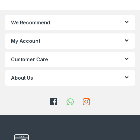
We Recommend
My Account
Customer Care
About Us