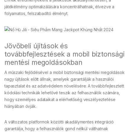
játékélmény optimalizálására koncentrálhatnak, élvezve a
folyamatos, felszabadító élményt.
Jövőbeli újítások és
továbbfejlesztések a mobil biztonsági
mentési megoldásokban
A műszaki fejlődésével a mobil biztonsági mentési megoldások
nagy újítások előtt állnak, amelyek garantálják a használói
tapasztalat és az adatvédelem növelésére. A továbbfejlesztett
kódolási technikák lehetővé teszik az felhasználók számára,
hogy személyes adataikat a elérhetőség veszélyeztetése
hiányában óvják.
A változatos platformok közötti akadálymentes integráció
garantálja, hogy a felhasználók gond nélkül válthatnak