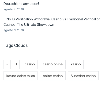
Deutschland anmelden!
agosto 4, 2026
No ID Verification Withdrawal Casino vs Traditional Verification
Casinos: The Ultimate Showdown
agosto 3, 2026
Tags Clouds
-
1
casino
casino online
kasino
kasino dalam talian
online casino
Superbet casino