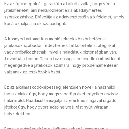
Ez az újító megoldás garantálja a békét azáltal, hogy védi a
játékmenetet, ami nélkülözhetetlen a akadálymentes
szórakozáshoz. Eltávolítja az adatvesztéstől való félelmet, amely
korlátozhatja a játék szabadágát.
A könnyed automatikus mentéseknek köszönhetően a
játékosok szabadon fedezhetnek fel különféle stratégiákat
vagy próbálkozhatnak, mivel a haladásuk biztonságban van.
Továbbá a Lemon Casino biztonsági mentése flexibilitást kínál,
megengedve a játékosok számára, hogy problémamentesen
váltsanak az eszközök között.
Ez az alkalmazkodóképesség jelentősen növeli a használói
tapasztalatot úgy, hogy megszabadítja őket egyetlen eszköz
határai alól. Ráadásul támogatja az élénk és magával ragadó
játékot úgy, hogy gyors adat-helyreállítást nyújt váratlan
helyzetekben.
Ennek eredményeként a játékosok akadálymentesen, a