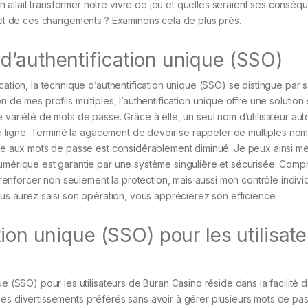
allait transformer notre vivre de jeu et quelles seraient ses consé
pact de ces changements ? Examinons cela de plus près.
d’authentification unique (SSO)
ation, la technique d’authentification unique (SSO) se distingue par sa
 de mes profils multiples, l’authentification unique offre une solution 
 variété de mots de passe. Grâce à elle, un seul nom d’utilisateur aut
 en ligne. Terminé la agacement de devoir se rappeler de multiples no
face aux mots de passe est considérablement diminué. Je peux ainsi m
numérique est garantie par une système singulière et sécurisée. Com
à renforcer non seulement la protection, mais aussi mon contrôle indivi
ous aurez saisi son opération, vous apprécierez son efficience.
ion unique (SSO) pour les utilisat
 (SSO) pour les utilisateurs de Buran Casino réside dans la facilité d’u
mes divertissements préférés sans avoir à gérer plusieurs mots de pa