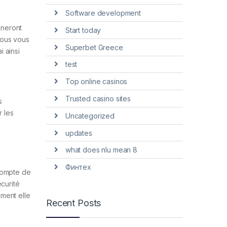
Software development
nneront
Start today
-vous vous
Superbet Greece
 ainsi
test
Top online casinos
Trusted casino sites
s
r les
Uncategorized
updates
what does nlu mean 8
Финтех
 compte de
écurité
ment elle
Recent Posts