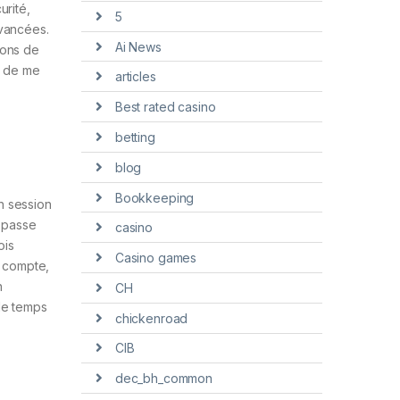
urité,
5
avancées.
Ai News
ions de
t de me
articles
Best rated casino
betting
blog
Bookkeeping
n session
e passe
casino
ois
Casino games
n compte,
n
CH
 de temps
chickenroad
CIB
dec_bh_common