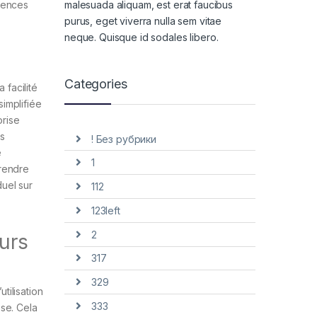
malesuada aliquam, est erat faucibus
quences
purus, eget viverra nulla sem vitae
neque. Quisque id sodales libero.
Categories
 facilité
simplifiée
orise
ms
! Без рубрики
e
1
prendre
duel sur
112
123left
2
eurs
317
329
tilisation
333
sse. Cela