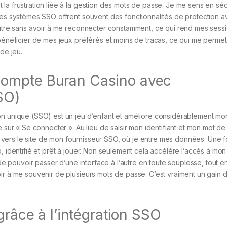
la frustration liée à la gestion des mots de passe. Je me sens en séc
 les systèmes SSO offrent souvent des fonctionnalités de protection 
’autre sans avoir à me reconnecter constamment, ce qui rend mes sess
r bénéficier de mes jeux préférés et moins de tracas, ce qui me perme
de jeu.
compte Buran Casino avec
SO)
on unique (SSO) est un jeu d’enfant et améliore considérablement mo
e sur « Se connecter ». Au lieu de saisir mon identifiant et mon mot d
igé vers le site de mon fournisseur SSO, où je entre mes données. Une f
o, identifié et prêt à jouer. Non seulement cela accélère l’accès à mo
 de pouvoir passer d’une interface à l’autre en toute souplesse, tout e
oir à me souvenir de plusieurs mots de passe. C’est vraiment un gain
grâce à l’intégration SSO