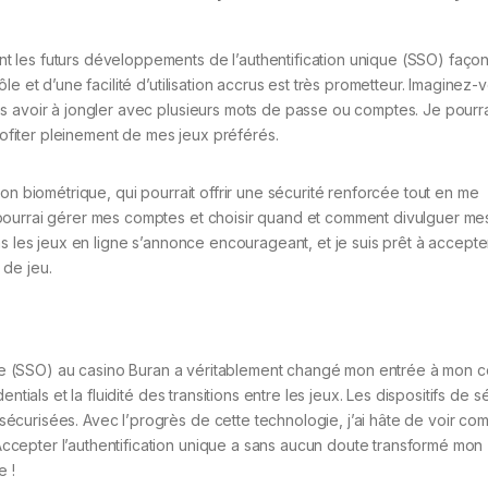
 les futurs développements de l’authentification unique (SSO) faço
e et d’une facilité d’utilisation accrus est très prometteur. Imaginez
s avoir à jongler avec plusieurs mots de passe ou comptes. Je pourrai
profiter pleinement de mes jeux préférés.
on biométrique, qui pourrait offrir une sécurité renforcée tout en me
pourrai gérer mes comptes et choisir quand et comment divulguer me
s les jeux en ligne s’annonce encourageant, et je suis prêt à accepte
 de jeu.
nique (SSO) au casino Buran a véritablement changé mon entrée à mon
tials et la fluidité des transitions entre les jeux. Les dispositifs de s
curisées. Avec l’progrès de cette technologie, j’ai hâte de voir com
cepter l’authentification unique a sans aucun doute transformé mon
e !