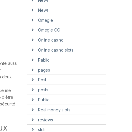
News
News
Omegle
Omegle CC
Online casino
Online casino slots
Pablic
ente aussi
pages
r
 à deux
Post
posts
que me
 d’être
Public
 sécurité
Real money slots
reviews
ux
slots