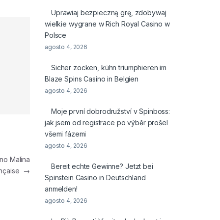
Uprawiaj bezpieczną grę, zdobywaj
wielkie wygrane w Rich Royal Casino w
Polsce
agosto 4, 2026
Sicher zocken, kühn triumphieren im
Blaze Spins Casino in Belgien
agosto 4, 2026
Moje první dobrodružství v Spinboss:
jak jsem od registrace po výběr prošel
všemi fázemi
agosto 4, 2026
ino Malina
Bereit echte Gewinne? Jetzt bei
ançaise
→
Spinstein Casino in Deutschland
anmelden!
agosto 4, 2026