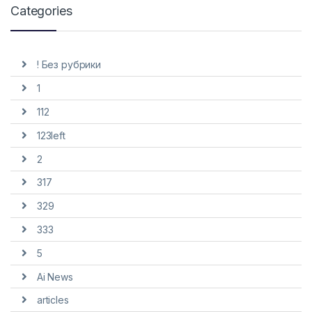
Categories
! Без рубрики
1
112
123left
2
317
329
333
5
Ai News
articles