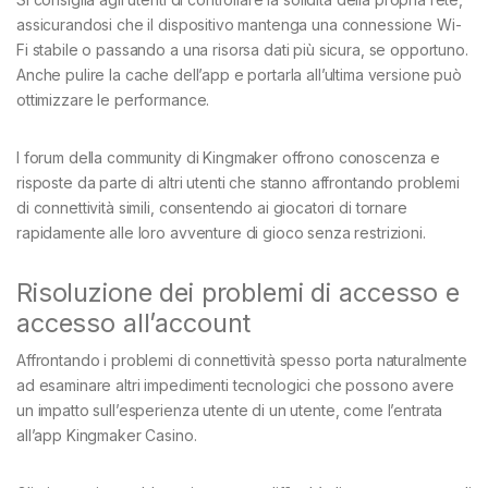
assicurandosi che il dispositivo mantenga una connessione Wi-
Fi stabile o passando a una risorsa dati più sicura, se opportuno.
Anche pulire la cache dell’app e portarla all’ultima versione può
ottimizzare le performance.
I forum della community di Kingmaker offrono conoscenza e
risposte da parte di altri utenti che stanno affrontando problemi
di connettività simili, consentendo ai giocatori di tornare
rapidamente alle loro avventure di gioco senza restrizioni.
Risoluzione dei problemi di accesso e
accesso all’account
Affrontando i problemi di connettività spesso porta naturalmente
ad esaminare altri impedimenti tecnologici che possono avere
un impatto sull’esperienza utente di un utente, come l’entrata
all’app Kingmaker Casino.