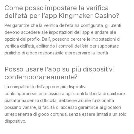
Come posso impostare la verifica
dell’età per l’app Kingmaker Casino?
Per garantire che la verifica dell’età sia configurata, gli utenti
devono accedere alle impostazioni dell’app e andare alle
opzioni del profilo. Da lì, possono cercare le impostazioni di
verifica dell’età, abilitando i controlli dell’età per supportare
pratiche di gioco responsabile e preservare la libertà.
Posso usare l’app su più dispositivi
contemporaneamente?
La compatibilità dell’app con più dispositivi
contemporaneamente assicura agli utenti la libertà di cambiare
piattaforma senza difficoltà. Sebbene alcune funzionalità
possano variare, la facilità di accesso garantisce ai giocatori
un’esperienza di gioco continua, senza essere limitati a un solo
dispositivo.