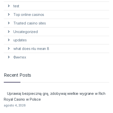
test
Top online casinos
Trusted casino sites
Uncategorized
updates
what does nlu mean 8
Финтех
Recent Posts
Uprawiaj bezpieczną grę, zdobywaj wielkie wygrane w Rich
Royal Casino w Polsce
agosto 4, 2026