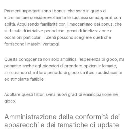
Parimenti importanti sono i bonus, che sono in grado di
incrementare considerevolmente le successi se adoperati con
abilità. Acquisendo familiarità con il meccanismo dei bonus, che
si discuta di iniziative periodiche, premi di fidelizzazione o
occasioni particolari, i utenti possono scegliere quelli che
forniscono i massimi vantaggi.
Questa conoscenza non solo amplifica l’esperienza di gioco, ma
permette anche agli giocatori di prendere opzioni informate,
assicurando che il loro periodo di gioco sia il più soddisfacente
ed stimolante fattibile.
Adottare questi fattori svela nuovi gradi di emancipazione nel
gioco.
Amministrazione della conformità dei
apparecchi e dei tematiche di update