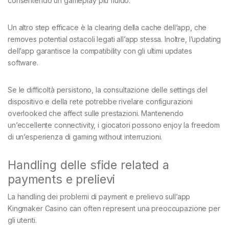
consentendo un gameplay più fluido.
Un altro step efficace è la clearing della cache dell’app, che
removes potential ostacoli legati all’app stessa. Inoltre, l’updating
dell’app garantisce la compatibility con gli ultimi updates
software.
Se le difficoltà persistono, la consultazione delle settings del
dispositivo e della rete potrebbe rivelare configurazioni
overlooked che affect sulle prestazioni. Mantenendo
un’eccellente connectivity, i giocatori possono enjoy la freedom
di un’esperienza di gaming without interruzioni.
Handling delle sfide related a
payments e prelievi
La handling dei problemi di payment e prelievo sull’app
Kingmaker Casino can often represent una preoccupazione per
gli utenti.