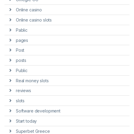
Online casino
Online casino slots
Pablic
pages
Post
posts
Public
Real money slots
reviews
slots
Software development
Start today
Superbet Greece