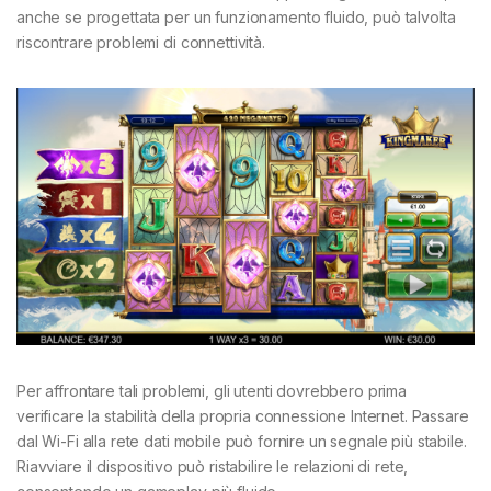
anche se progettata per un funzionamento fluido, può talvolta
riscontrare problemi di connettività.
Per affrontare tali problemi, gli utenti dovrebbero prima
verificare la stabilità della propria connessione Internet. Passare
dal Wi-Fi alla rete dati mobile può fornire un segnale più stabile.
Riavviare il dispositivo può ristabilire le relazioni di rete,