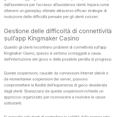
dall’assistenza per l’accesso all’assistenza clienti. Impara come
ottenere un gameplay ottimale attraverso efficaci strategie di
risoluzione delle difficoltà pensate per gli utenti svizzeri.
Gestione delle difficoltà di connettività
sull’app Kingmaker Casino
Quando gli utenti riscontrano problemi di connettività sull’app
Kingmaker Casino, spesso si sentono scoraggiati a causa
dell’interruzione del gioco e della possibile perdita di progressi.
Queste sospensioni, causate da connessioni Internet deboli o
da momentanee sospensioni dei server, possono
compromettere la fluidità dell’esperienza di gioco desiderata
dagli utenti. Sbarazzarsi da queste sospensioni richiede un
approccio organizzato per riconoscere e risolvere le cause
sottostanti.
Si consiglia agli utenti di controllare la solidità della propria rete,