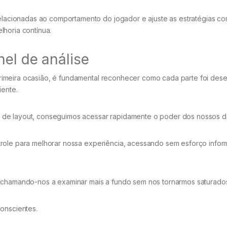
elacionadas ao comportamento do jogador e ajuste as estratégias c
horia contínua.
nel de análise
rimeira ocasião, é fundamental reconhecer como cada parte foi des
iente.
 de layout, conseguimos acessar rapidamente o poder dos nossos d
trole para melhorar nossa experiência, acessando sem esforço info
, chamando-nos a examinar mais a fundo sem nos tornarmos saturado
conscientes.