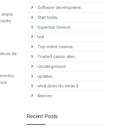
Software development
s ampla
Start today
iente.
Superbet Greece
test
Top online casinos
etivas de
Trusted casino sites
Uncategorized
vimentos
updates
rsos
what does nlu mean 8
Финтех
Recent Posts