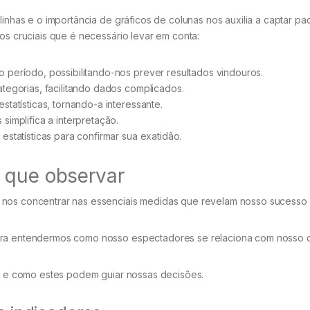
linhas e o importância de gráficos de colunas nos auxilia a captar p
os cruciais que é necessário levar em conta:
 período, possibilitando-nos prever resultados vindouros.
ategorias, facilitando dados complicados.
statísticas, tornando-a interessante.
simplifica a interpretação.
estatísticas para confirmar sua exatidão.
 que observar
 nos concentrar nas essenciais medidas que revelam nosso sucesso 
para entendermos como nosso espectadores se relaciona com nosso 
tes e como estes podem guiar nossas decisões.