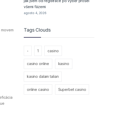
jak jsem od registrace po výběr prošel
všemi fázemi
agosto 4, 2026
Tags Clouds
ue movem
-
1
casino
casino online
kasino
kasino dalam talian
online casino
Superbet casino
eficácia
que