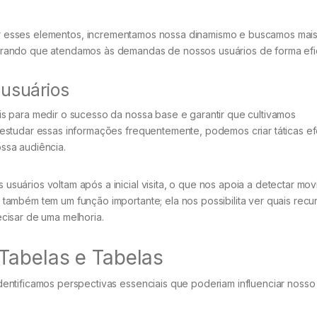
izar esses elementos, incrementamos nossa dinamismo e buscamos mai
rando que atendamos às demandas de nossos usuários de forma efic
 usuários
s para medir o sucesso da nossa base e garantir que cultivamos
estudar essas informações frequentemente, podemos criar táticas ef
ssa audiência.
uários voltam após a inicial visita, o que nos apoia a detectar mo
ambém tem um função importante; ela nos possibilita ver quais recu
cisar de uma melhoria.
Tabelas e Tabelas
entificamos perspectivas essenciais que poderiam influenciar nosso