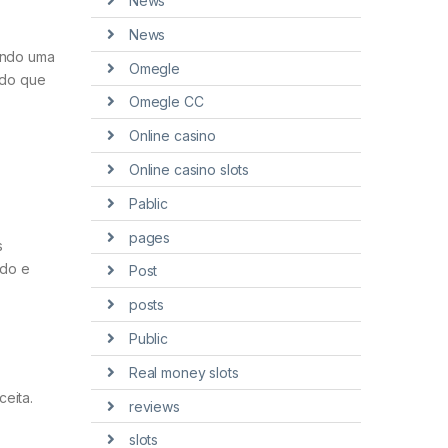
News
News
ando uma
Omegle
indo que
Omegle CC
Online casino
Online casino slots
Pablic
pages
s
ndo e
Post
posts
Public
Real money slots
ceita.
reviews
slots