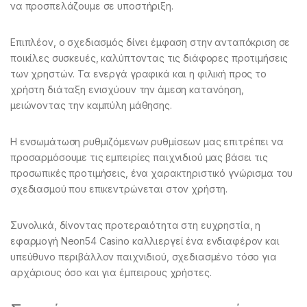
να προσπελάζουμε σε υποστήριξη.
Επιπλέον, ο σχεδιασμός δίνει έμφαση στην ανταπόκριση σε
ποικίλες συσκευές, καλύπτοντας τις διάφορες προτιμήσεις
των χρηστών. Τα ενεργά γραφικά και η φιλική προς το
χρήστη διάταξη ενισχύουν την άμεση κατανόηση,
μειώνοντας την καμπύλη μάθησης.
Η ενσωμάτωση ρυθμιζόμενων ρυθμίσεων μας επιτρέπει να
προσαρμόσουμε τις εμπειρίες παιχνιδιού μας βάσει τις
προσωπικές προτιμήσεις, ένα χαρακτηριστικό γνώρισμα του
σχεδιασμού που επικεντρώνεται στον χρήστη.
Συνολικά, δίνοντας προτεραιότητα στη ευχρηστία, η
εφαρμογή Neon54 Casino καλλιεργεί ένα ενδιαφέρον και
υπεύθυνο περιβάλλον παιχνιδιού, σχεδιασμένο τόσο για
αρχάριους όσο και για έμπειρους χρήστες.