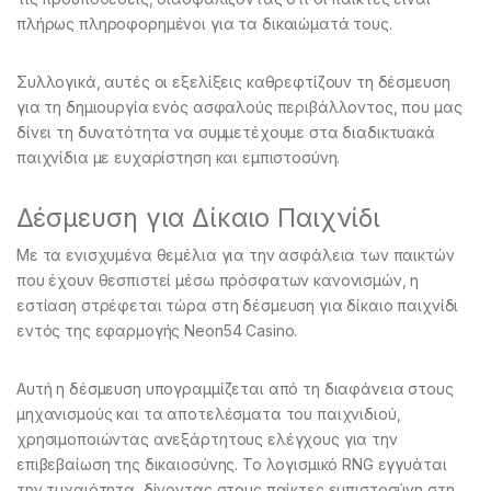
πλήρως πληροφορημένοι για τα δικαιώματά τους.
Συλλογικά, αυτές οι εξελίξεις καθρεφτίζουν τη δέσμευση
για τη δημιουργία ενός ασφαλούς περιβάλλοντος, που μας
δίνει τη δυνατότητα να συμμετέχουμε στα διαδικτυακά
παιχνίδια με ευχαρίστηση και εμπιστοσύνη.
Δέσμευση για Δίκαιο Παιχνίδι
Με τα ενισχυμένα θεμέλια για την ασφάλεια των παικτών
που έχουν θεσπιστεί μέσω πρόσφατων κανονισμών, η
εστίαση στρέφεται τώρα στη δέσμευση για δίκαιο παιχνίδι
εντός της εφαρμογής Neon54 Casino.
Αυτή η δέσμευση υπογραμμίζεται από τη διαφάνεια στους
μηχανισμούς και τα αποτελέσματα του παιχνιδιού,
χρησιμοποιώντας ανεξάρτητους ελέγχους για την
επιβεβαίωση της δικαιοσύνης. Το λογισμικό RNG εγγυάται
την τυχαιότητα, δίνοντας στους παίκτες εμπιστοσύνη στη