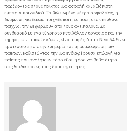
παρέχοντας στους παίκτες μια ασφαλή και αξιόπιστη
εμπειρία παιχνιδιού. Τα βελτιωμένα μέτρα ασφαλείας, η
δέσμευση για δίκαιο παιχνίδι και η εστίαση στο υπεύθυνο
παιχνίδι την ξεχωρίζουν από τους αντιπάλους. Σε
συνδυασμό με ένα εύχρηστο περιβάλλον εργασίας και την
τήρηση των τοπικών νόμων, είναι σαφές ότι το Neon54 δίνει
προτεραιότητα στην ευημερία και τη συμμόρφωση των
παικτών, καθιστώντας την μια ενδιαφέρουσα επιλογή για
παίκτες που αναζητούν τόσο έξαψη όσο και βεβαιότητα
στις διαδικτυακές τους δραστηριότητες.