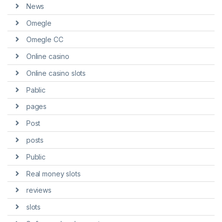
News
Omegle
Omegle CC
Online casino
Online casino slots
Pablic
pages
Post
posts
Public
Real money slots
reviews
slots