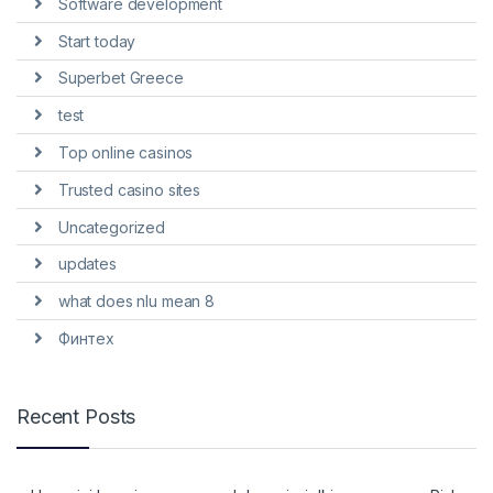
Software development
Start today
Superbet Greece
test
Top online casinos
Trusted casino sites
Uncategorized
updates
what does nlu mean 8
Финтех
Recent Posts