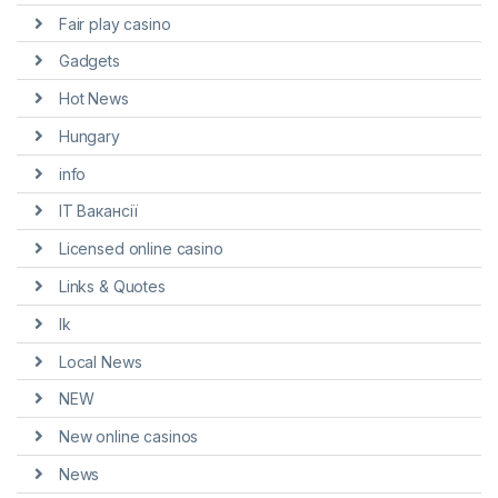
Fair play casino
Gadgets
Hot News
Hungary
info
IT Вакансії
Licensed online casino
Links & Quotes
lk
Local News
NEW
New online casinos
News