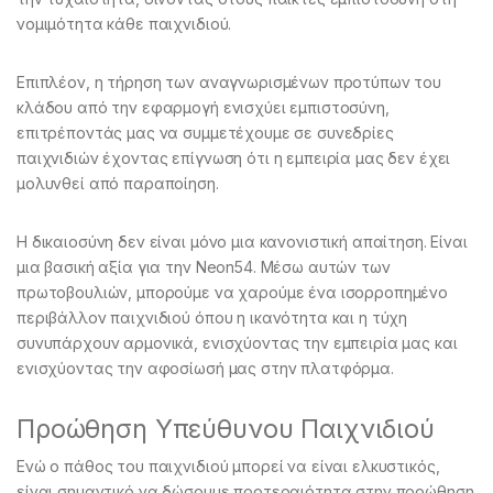
νομιμότητα κάθε παιχνιδιού.
Επιπλέον, η τήρηση των αναγνωρισμένων προτύπων του
κλάδου από την εφαρμογή ενισχύει εμπιστοσύνη,
επιτρέποντάς μας να συμμετέχουμε σε συνεδρίες
παιχνιδιών έχοντας επίγνωση ότι η εμπειρία μας δεν έχει
μολυνθεί από παραποίηση.
Η δικαιοσύνη δεν είναι μόνο μια κανονιστική απαίτηση. Είναι
μια βασική αξία για την Neon54. Μέσω αυτών των
πρωτοβουλιών, μπορούμε να χαρούμε ένα ισορροπημένο
περιβάλλον παιχνιδιού όπου η ικανότητα και η τύχη
συνυπάρχουν αρμονικά, ενισχύοντας την εμπειρία μας και
ενισχύοντας την αφοσίωσή μας στην πλατφόρμα.
Προώθηση Υπεύθυνου Παιχνιδιού
Ενώ ο πάθος του παιχνιδιού μπορεί να είναι ελκυστικός,
είναι σημαντικό να δώσουμε προτεραιότητα στην προώθηση