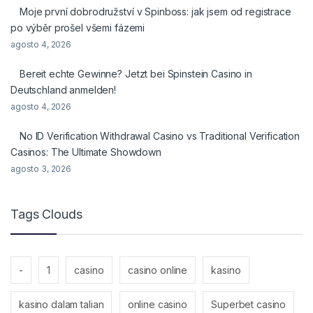
Moje první dobrodružství v Spinboss: jak jsem od registrace
po výběr prošel všemi fázemi
agosto 4, 2026
Bereit echte Gewinne? Jetzt bei Spinstein Casino in
Deutschland anmelden!
agosto 4, 2026
No ID Verification Withdrawal Casino vs Traditional Verification
Casinos: The Ultimate Showdown
agosto 3, 2026
Tags Clouds
-
1
casino
casino online
kasino
kasino dalam talian
online casino
Superbet casino