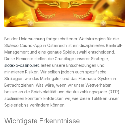
Bei der Untersuchung fortgeschrittener Wettstrategien für die
Slotexo Casino-App in Österreich ist ein diszipliniertes Bankroll-
Management und eine genaue Spielauswahl entscheidend.
Diese Elemente stellen die Grundlage unserer Strategie,
slotexo-casino.net
, leiten unsere Entscheidungen und
minimieren Risiken. Wir sollten jedoch auch spezifische
Strategien wie das Martingale- und das Fibonacci-System in
Betracht ziehen. Was wäre, wenn wir unser Wettverhalten
besser an die Spielvolatilität und die Auszahlungsquote (RTP)
abstimmen könnten? Entdecken wir, wie diese Taktiken unser
Spielerlebnis verändern können.
Wichtigste Erkenntnisse