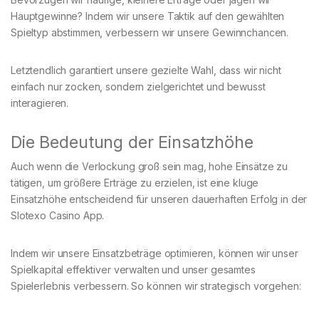
Hauptgewinne? Indem wir unsere Taktik auf den gewählten
Spieltyp abstimmen, verbessern wir unsere Gewinnchancen.
Letztendlich garantiert unsere gezielte Wahl, dass wir nicht
einfach nur zocken, sondern zielgerichtet und bewusst
interagieren.
Die Bedeutung der Einsatzhöhe
Auch wenn die Verlockung groß sein mag, hohe Einsätze zu
tätigen, um größere Erträge zu erzielen, ist eine kluge
Einsatzhöhe entscheidend für unseren dauerhaften Erfolg in der
Slotexo Casino App.
Indem wir unsere Einsatzbeträge optimieren, können wir unser
Spielkapital effektiver verwalten und unser gesamtes
Spielerlebnis verbessern. So können wir strategisch vorgehen: