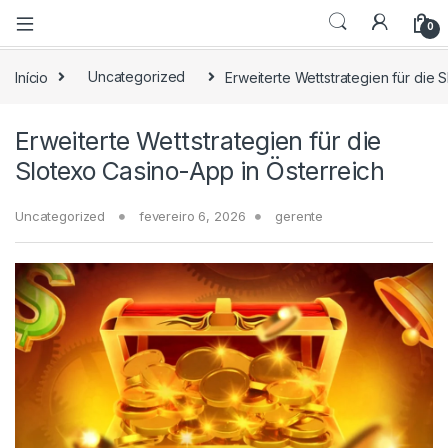
0
Início
Uncategorized
Erweiterte Wettstrategien für die 
Erweiterte Wettstrategien für die
Slotexo Casino-App in Österreich
Uncategorized
fevereiro 6, 2026
gerente