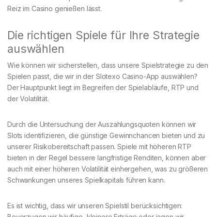
Reiz im Casino genießen lässt.
Die richtigen Spiele für Ihre Strategie
auswählen
Wie können wir sicherstellen, dass unsere Spielstrategie zu den
Spielen passt, die wir in der Slotexo Casino-App auswählen?
Der Hauptpunkt liegt im Begreifen der Spielabläufe, RTP und
der Volatilität.
Durch die Untersuchung der Auszahlungsquoten können wir
Slots identifizieren, die günstige Gewinnchancen bieten und zu
unserer Risikobereitschaft passen. Spiele mit höheren RTP
bieten in der Regel bessere langfristige Renditen, können aber
auch mit einer höheren Volatilität einhergehen, was zu größeren
Schwankungen unseres Spielkapitals führen kann.
Es ist wichtig, dass wir unseren Spielstil berücksichtigen:
Bevorzugen wir häufige, kleinere Erträge oder jagen wir