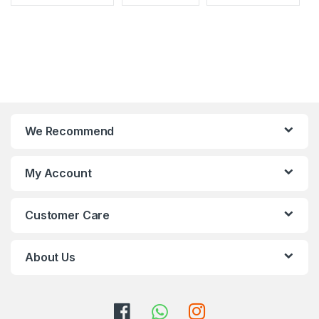
We Recommend
My Account
Customer Care
About Us