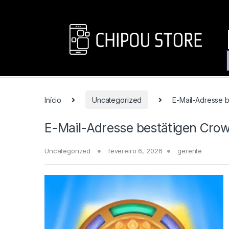
Início
Uncategorized
E-Mail-Adresse 
E-Mail-Adresse bestätigen Crow
Uncategorized
fevereiro 6, 2026
gerente