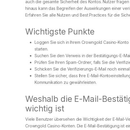
auch die gesamte Sicherheit des Kontos. Nutzer fragen 
hinaus kann das Begreifen der Auswirkungen einer verif
Erfahren Sie alle Nutzen und Best Practices für die Sich
Wichtigste Punkte
Loggen Sie sich in Ihrem Crowngold Casino-Konto an
starten.
Suchen Sie den Verweis in der Bestätigungs-E-Mai
Prüfen Sie Ihren Spam-Ordner, falls Sie die Verifizi
Schicken Sie die Verifizierungs-E-Mail noch einmal
Stellen Sie sicher, dass Ihre E-Mail-Kontoeinstel
Kommunikation zu gewährleisten.
Weshalb die E-Mail-Bestäti
wichtig ist
Viele Benutzer übersehen die Wichtigkeit der E-Mail-Ver
Crowngold Casino-Konten. Die E-Mail-Bestätigung ist ein