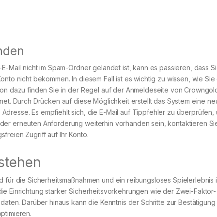
nden
-E-Mail nicht im Spam-Ordner gelandet ist, kann es passieren, dass Si
onto nicht bekommen. In diesem Fall ist es wichtig zu wissen, wie Sie
tion dazu finden Sie in der Regel auf der Anmeldeseite von Crowngol
hnet. Durch Drücken auf diese Möglichkeit erstellt das System eine n
dresse. Es empfiehlt sich, die E-Mail auf Tippfehler zu überprüfen,
der erneuten Anforderung weiterhin vorhanden sein, kontaktieren Sie
reien Zugriff auf Ihr Konto.
rstehen
d für die Sicherheitsmaßnahmen und ein reibungsloses Spielerlebnis 
ie Einrichtung starker Sicherheitsvorkehrungen wie der Zwei-Faktor-
pdaten. Darüber hinaus kann die Kenntnis der Schritte zur Bestätigung
ptimieren.