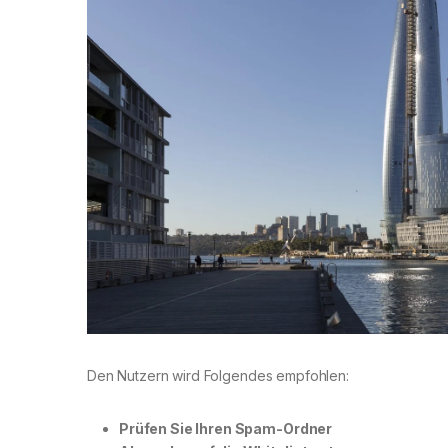
Den Nutzern wird Folgendes empfohlen:
Prüfen Sie Ihren Spam-Ordner