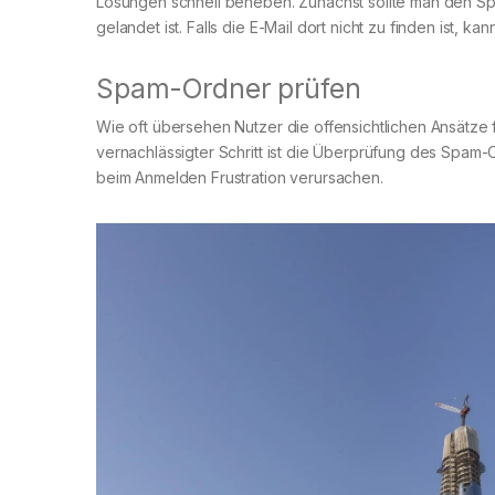
Lösungen schnell beheben. Zunächst sollte man den Sp
gelandet ist. Falls die E-Mail dort nicht zu finden ist,
Spam-Ordner prüfen
Wie oft übersehen Nutzer die offensichtlichen Ansätze fü
vernachlässigter Schritt ist die Überprüfung des Spam-
beim Anmelden Frustration verursachen.