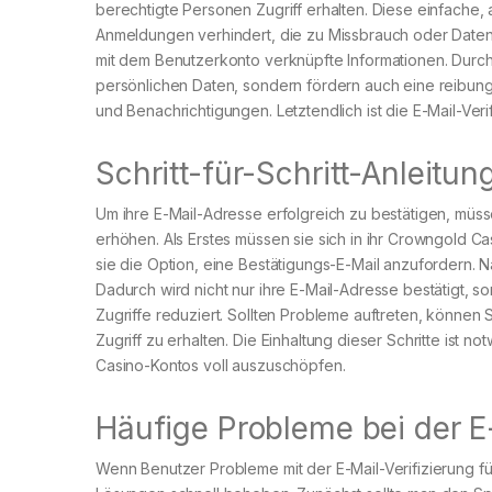
berechtigte Personen Zugriff erhalten. Diese einfache
Anmeldungen verhindert, die zu Missbrauch oder Datenp
mit dem Benutzerkonto verknüpfte Informationen. Durch 
persönlichen Daten, sondern fördern auch eine reibun
und Benachrichtigungen. Letztendlich ist die E-Mail-Verif
Schritt-für-Schritt-Anleitu
Um ihre E-Mail-Adresse erfolgreich zu bestätigen, müsse
erhöhen. Als Erstes müssen sie sich in ihr Crowngold C
sie die Option, eine Bestätigungs-E-Mail anzufordern. N
Dadurch wird nicht nur ihre E-Mail-Adresse bestätigt, s
Zugriffe reduziert. Sollten Probleme auftreten, könne
Zugriff zu erhalten. Die Einhaltung dieser Schritte ist 
Casino-Kontos voll auszuschöpfen.
Häufige Probleme bei der E
Wenn Benutzer Probleme mit der E-Mail-Verifizierung fü