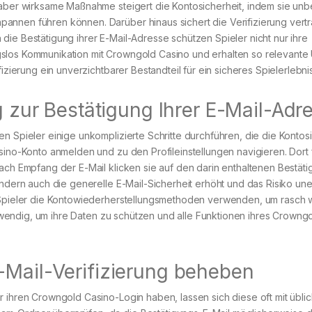
, aber wirksame Maßnahme steigert die Kontosicherheit, indem sie un
annen führen können. Darüber hinaus sichert die Verifizierung vertr
die Bestätigung ihrer E-Mail-Adresse schützen Spieler nicht nur ihre
gslos Kommunikation mit Crowngold Casino und erhalten so relevante
izierung ein unverzichtbarer Bestandteil für ein sicheres Spielerlebnis
ng zur Bestätigung Ihrer E-Mail-Adr
n Spieler einige unkomplizierte Schritte durchführen, die die Kontos
asino-Konto anmelden und zu den Profileinstellungen navigieren. Dort
ach Empfang der E-Mail klicken sie auf den darin enthaltenen Bestätig
ondern auch die generelle E-Mail-Sicherheit erhöht und das Risiko une
n Spieler die Kontowiederherstellungsmethoden verwenden, um rasch 
notwendig, um ihre Daten zu schützen und alle Funktionen ihres Crowng
-Mail-Verifizierung beheben
r ihren Crowngold Casino-Login haben, lassen sich diese oft mit übli