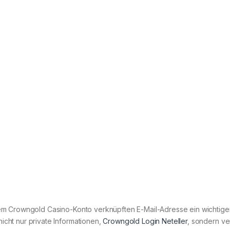
 ihrem Crowngold Casino-Konto verknüpften E-Mail-Adresse ein wichtige
nicht nur private Informationen,
Crowngold Login Neteller
, sondern ve