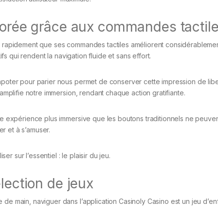
liorée grâce aux commandes tactil
ate rapidement que ses commandes tactiles améliorent considérableme
ifs qui rendent la navigation fluide et sans effort.
apoter pour parier nous permet de conserver cette impression de libe
 amplifie notre immersion, rendant chaque action gratifiante.
ne expérience plus immersive que les boutons traditionnels ne peuvent 
r et à s’amuser.
 sur l’essentiel : le plaisir du jeu.
lection de jeux
 de main, naviguer dans l’application Casinoly Casino est un jeu d’enf