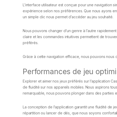
L’interface utilisateur est conçue pour une navigation s
expérience selon nos préférences. Que nous ayons envi
un simple clic nous permet d’accéder au jeu souhaité.
Nous pouvons changer d’un genre à l’autre rapidement et
claire et les commandes intuitives permettent de trou
préférés.
Grâce à cette navigation efficace, nous pouvons nous co
Performances de jeu optimi
Explorer et aimer nos jeux préférés sur l’application Cas
de fluidité sur nos appareils mobiles. Nous aspirons to
remarquable, nous pouvons plonger dans des parties exc
La conception de l’application garantit une fluidité de 
répartition ou lancer de dés, que nous soyons conforta