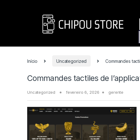
Início
Uncategorized
Commandes tactil
Commandes tactiles de l’applica
Uncategorized
fevereiro 6, 2026
gerente