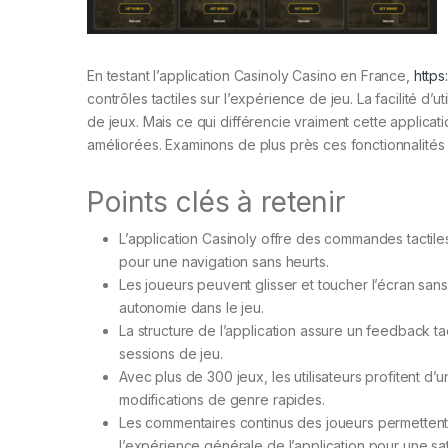
En testant l’application Casinoly Casino en France,
https
contrôles tactiles sur l’expérience de jeu. La facilité d
de jeux. Mais ce qui différencie vraiment cette applica
améliorées. Examinons de plus près ces fonctionnalité
Points clés à retenir
L’application Casinoly offre des commandes tactiles
pour une navigation sans heurts.
Les joueurs peuvent glisser et toucher l’écran sans
autonomie dans le jeu.
La structure de l’application assure un feedback tact
sessions de jeu.
Avec plus de 300 jeux, les utilisateurs profitent d
modifications de genre rapides.
Les commentaires continus des joueurs permettent 
l’expérience générale de l’application pour une sati