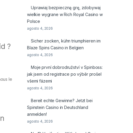
Uprawiaj bezpieczną grę, zdobywaj
wielkie wygrane w Rich Royal Casino w
Polsce
agosto 4, 2026
Sicher zocken, kühn triumphieren im
id ?
Blaze Spins Casino in Belgien
agosto 4, 2026
Moje první dobrodružství v Spinboss:
jak jsem od registrace po výběr prošel
nous le
všemi fázemi
agosto 4, 2026
Bereit echte Gewinne? Jetzt bei
Spinstein Casino in Deutschland
anmelden!
on
agosto 4, 2026