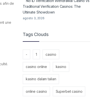
No ID Verification Withdrawal Casino vs
s afin de
Traditional Verification Casinos: The
Ultimate Showdown
agosto 3, 2026
ent une
Tags Clouds
-
1
casino
ulté.
casino online
kasino
kasino dalam talian
online casino
Superbet casino