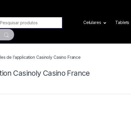
Search for:
Celulares
Tablets
es de l’application Casinoly Casino France
tion Casinoly Casino France