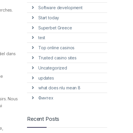
Software development
erches.
Start today
Superbet Greece
test
Top online casinos
tiel dans
Trusted casino sites
Uncategorized
ce
updates
what does nlu mean 8
Финтех
irs. Nous
i
Recent Posts
e,