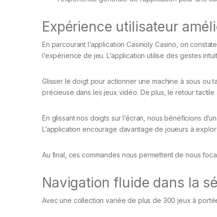
Expérience utilisateur amé
En parcourant l’application Casinoly Casino, on const
l’expérience de jeu. L’application utilise des gestes intuit
Glisser le doigt pour actionner une machine à sous ou t
précieuse dans les jeux vidéo. De plus, le retour tactile
En glissant nos doigts sur l’écran, nous bénéficions d’u
L’application encourage davantage de joueurs à explore
Au final, ces commandes nous permettent de nous focaliser
Navigation fluide dans la sé
Avec une collection variée de plus de 300 jeux à portée