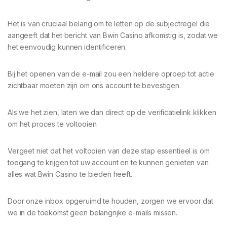
Het is van cruciaal belang om te letten op de subjectregel die
aangeeft dat het bericht van Bwin Casino afkomstig is, zodat we
het eenvoudig kunnen identificeren.
Bij het openen van de e-mail zou een heldere oproep tot actie
zichtbaar moeten zijn om ons account te bevestigen.
Als we het zien, laten we dan direct op de verificatielink klikken
om het proces te voltooien.
Vergeet niet dat het voltooien van deze stap essentieel is om
toegang te krijgen tot uw account en te kunnen genieten van
alles wat Bwin Casino te bieden heeft.
Door onze inbox opgeruimd te houden, zorgen we ervoor dat
we in de toekomst geen belangrijke e-mails missen.