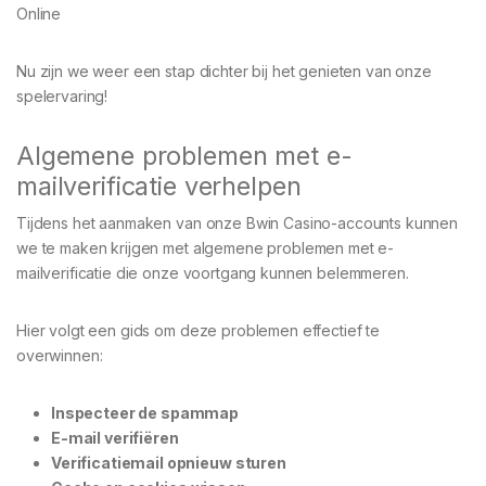
Nu zijn we weer een stap dichter bij het genieten van onze
spelervaring!
Algemene problemen met e-
mailverificatie verhelpen
Tijdens het aanmaken van onze Bwin Casino-accounts kunnen
we te maken krijgen met algemene problemen met e-
mailverificatie die onze voortgang kunnen belemmeren.
Hier volgt een gids om deze problemen effectief te
overwinnen:
Inspecteer de spammap
E-mail verifiëren
Verificatiemail opnieuw sturen