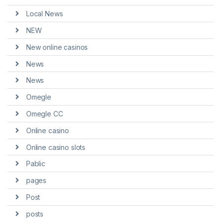
Local News
NEW
New online casinos
News
News
Omegle
Omegle CC
Online casino
Online casino slots
Pablic
pages
Post
posts