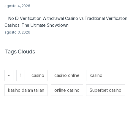
agosto 4, 2026
No ID Verification Withdrawal Casino vs Traditional Verification
Casinos: The Ultimate Showdown
agosto 3, 2026
Tags Clouds
-
1
casino
casino online
kasino
kasino dalam talian
online casino
Superbet casino