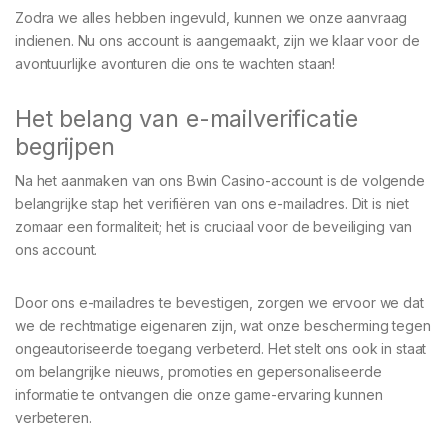
Zodra we alles hebben ingevuld, kunnen we onze aanvraag
indienen. Nu ons account is aangemaakt, zijn we klaar voor de
avontuurlijke avonturen die ons te wachten staan!
Het belang van e-mailverificatie
begrijpen
Na het aanmaken van ons Bwin Casino-account is de volgende
belangrijke stap het verifiëren van ons e-mailadres. Dit is niet
zomaar een formaliteit; het is cruciaal voor de beveiliging van
ons account.
Door ons e-mailadres te bevestigen, zorgen we ervoor we dat
we de rechtmatige eigenaren zijn, wat onze bescherming tegen
ongeautoriseerde toegang verbeterd. Het stelt ons ook in staat
om belangrijke nieuws, promoties en gepersonaliseerde
informatie te ontvangen die onze game-ervaring kunnen
verbeteren.