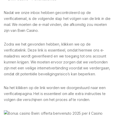
Nadat we onze inbox hebben gecontroleerd op de
verificatiemail, is de volgende stap het volgen van de link in die
mail. We moeten die e-mail vinden, die afkomstig zou moeten
zijn van Bwin Casino.
Zodra we het gevonden hebben, klikken we op de
verificatielink. Deze link is essentieel, omdat hiermee ons e-
mailadres wordt geverifieerd en we toegang tot ons account
kunnen krijgen. We moeten ervoor zorgen dat we verbonden
zijn met een veilige internetverbinding voordat we verdergaan,
omdat dit potentiële beveiligingsrisico’s kan beperken.
Na het klikken op de link worden we doorgestuurd naar een
verificatiepagina. Het is essentieel om alle extra instructies te
volgen die verschijnen om het proces af te ronden.