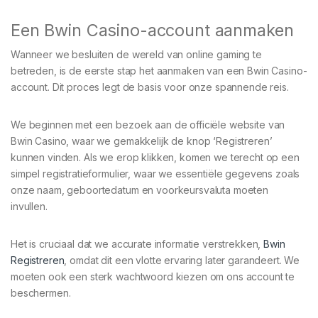
Een Bwin Casino-account aanmaken
Wanneer we besluiten de wereld van online gaming te
betreden, is de eerste stap het aanmaken van een Bwin Casino-
account. Dit proces legt de basis voor onze spannende reis.
We beginnen met een bezoek aan de officiële website van
Bwin Casino, waar we gemakkelijk de knop ‘Registreren’
kunnen vinden. Als we erop klikken, komen we terecht op een
simpel registratieformulier, waar we essentiële gegevens zoals
onze naam, geboortedatum en voorkeursvaluta moeten
invullen.
Het is cruciaal dat we accurate informatie verstrekken,
Bwin
Registreren
, omdat dit een vlotte ervaring later garandeert. We
moeten ook een sterk wachtwoord kiezen om ons account te
beschermen.