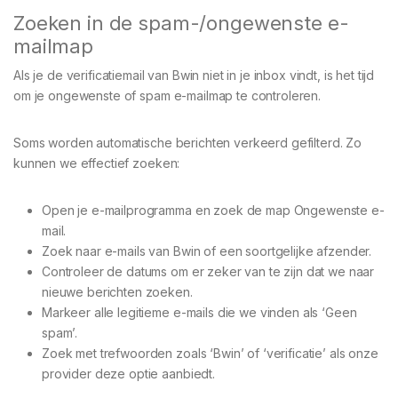
Zoeken in de spam-/ongewenste e-
mailmap
Als je de verificatiemail van Bwin niet in je inbox vindt, is het tijd
om je ongewenste of spam e-mailmap te controleren.
Soms worden automatische berichten verkeerd gefilterd. Zo
kunnen we effectief zoeken:
Open je e-mailprogramma en zoek de map Ongewenste e-
mail.
Zoek naar e-mails van Bwin of een soortgelijke afzender.
Controleer de datums om er zeker van te zijn dat we naar
nieuwe berichten zoeken.
Markeer alle legitieme e-mails die we vinden als ‘Geen
spam’.
Zoek met trefwoorden zoals ‘Bwin’ of ‘verificatie’ als onze
provider deze optie aanbiedt.