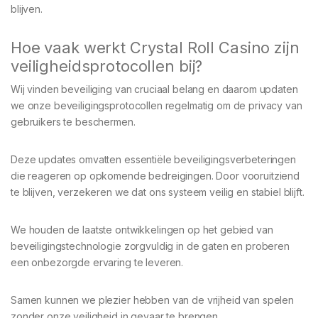
blijven.
Hoe vaak werkt Crystal Roll Casino zijn
veiligheidsprotocollen bij?
Wij vinden beveiliging van cruciaal belang en daarom updaten
we onze beveiligingsprotocollen regelmatig om de privacy van
gebruikers te beschermen.
Deze updates omvatten essentiële beveiligingsverbeteringen
die reageren op opkomende bedreigingen. Door vooruitziend
te blijven, verzekeren we dat ons systeem veilig en stabiel blijft.
We houden de laatste ontwikkelingen op het gebied van
beveiligingstechnologie zorgvuldig in de gaten en proberen
een onbezorgde ervaring te leveren.
Samen kunnen we plezier hebben van de vrijheid van spelen
zonder onze veiligheid in gevaar te brengen.