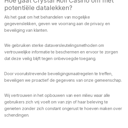
Hoe gaat Crystal Roll Casino om met
potentiële datalekken?
Als het gaat om het behandelen van mogelijke
gegevenslekken, geven we voorrang aan de privacy en
beveiliging van klanten.
We gebruiken sterke dataversleutelingsmethoden om
vertrouwelijke informatie te beschermen en ervoor te zorgen
dat deze veilig blijft tegen onbevoegde toegang.
Door vooruitstrevende beveiligingsmaatregelen te treffen,
beveiligen we proactief de gegevens van onze gemeenschap.
Wij vertrouwen in het opbouwen van een milieu waar alle
gebruikers zich vrij voelt om van zijn of haar beleving te
genieten zonder zich constant ongerust te hoeven maken over
schendingen.