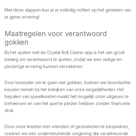
Met deze stappen kun je je volledig richten op het genieten van
je game-ervaring!
Maatregelen voor verantwoord
gokken
Bij het spelen met de Crystal Roll Casino-app is het van groot
belang om verantwoord te spelen, zodat we een veilige en
plezierige ervaring kunnen verzekeren.
Door bewuster om te gaan met gokken, kunnen we doordachte
keuzes nemen bij het bekijken van onze mogelijkheden. Het
bepalen van speellimieten maakt het mogelijk onze uitgaven te
beheersen en van het spel te plezier hebben zonder financiële
druk.
Door onze limieten met vrienden of gezinsleden te bespreken,
creëren we een ondersteunende omgeving die verantwoorde