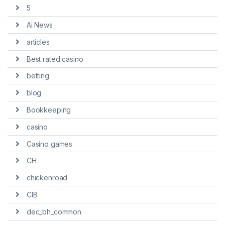
5
Ai News
articles
Best rated casino
betting
blog
Bookkeeping
casino
Casino games
CH
chickenroad
CIB
dec_bh_common