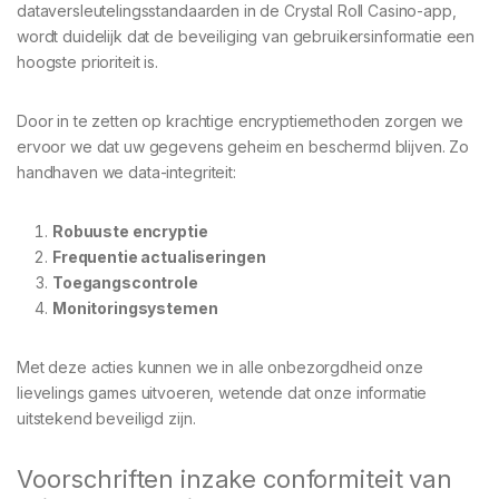
dataversleutelingsstandaarden in de Crystal Roll Casino-app,
wordt duidelijk dat de beveiliging van gebruikersinformatie een
hoogste prioriteit is.
Door in te zetten op krachtige encryptiemethoden zorgen we
ervoor we dat uw gegevens geheim en beschermd blijven. Zo
handhaven we data-integriteit:
Robuuste encryptie
Frequentie actualiseringen
Toegangscontrole
Monitoringsystemen
Met deze acties kunnen we in alle onbezorgdheid onze
lievelings games uitvoeren, wetende dat onze informatie
uitstekend beveiligd zijn.
Voorschriften inzake conformiteit van