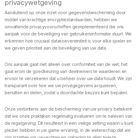
privacywetgeving
Aansluitend op onze inzet voor gegevensbescherming door
middel van krachtige encryptiestandaarden, hebben we
omvattende privacyvoorschriften geïmplementeerd die ons
aanpak voor de beveiliging van gebruikersinformatie stuurt. We
erkennen hoe cruciaal datasoevereiniteit is voor elke speler en
we geven prioriteit aan de beveiliging van uw data.
Ons aanpak gaat niet alleen over conformiteit van de wet; het
gaat erom de goedkeuring van deelnemers te waarderen en
ervoor te verzekeren dat u beheer over uw data houdt. We zijn
transparant over hoe we uw privégegevens acquireren,
benutten en delen, zodat u doordachte keuzes kunt bepalen.
Onze verbintenis aan de bescherming van uw privacy betekent
dat we onze praktijken regelmatig evalueren om te naleven van
de regelgeving. Dit resulteert in een veilige setting waarin u kunt
plezier hebben in uw game-ervaring, in de wetenschap dat we
ons inzetten om uw rechten en vrijheden te allen tijde te