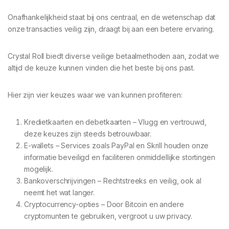
Onafhankelijkheid staat bij ons centraal, en de wetenschap dat
onze transacties veilig zijn, draagt bij aan een betere ervaring.
Crystal Roll biedt diverse veilige betaalmethoden aan, zodat we
altijd de keuze kunnen vinden die het beste bij ons past.
Hier zijn vier keuzes waar we van kunnen profiteren:
Kredietkaarten en debetkaarten – Vlugg en vertrouwd,
deze keuzes zijn steeds betrouwbaar.
E-wallets – Services zoals PayPal en Skrill houden onze
informatie beveiligd en faciliteren onmiddellijke stortingen
mogelijk.
Bankoverschrijvingen – Rechtstreeks en veilig, ook al
neemt het wat langer.
Cryptocurrency-opties – Door Bitcoin en andere
cryptomunten te gebruiken, vergroot u uw privacy.