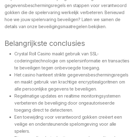
gegevensbeschermingsregels en stappen voor verantwoord
gokken die de spelervaring werkelijk verbeteren. Benieuwd
hoe we jouw spelervaring beveiligen? Laten we samen de
details van onze beveiligingsmaatregelen bekijken.
Belangrijkste conclusies
Crystal Roll Casino maakt gebruik van SSL-
coderingstechnologie om spelersinformatie en transacties
te beveiligen tegen onbevoegde toegang.
Het casino hanteert strikte gegevensbeschermingsregels
en maakt gebruik van krachtige encryptiealgoritmen om
alle persoonlijke gegevens te beveiligen.
Regelmatige updates en realtime monitoringsystemen
verbeteren de beveiliging door ongeautoriseerde
toegang direct te detecteren.
Een toewijding voor verantwoord gokken creëert een
veilige en ondersteunende spelomgeving voor alle
spelers.