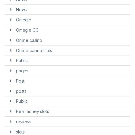
News
Omegle
Omegle CC
Online casino
Online casino slots
Pablic
pages
Post
posts
Public
Real money slots
reviews
slots