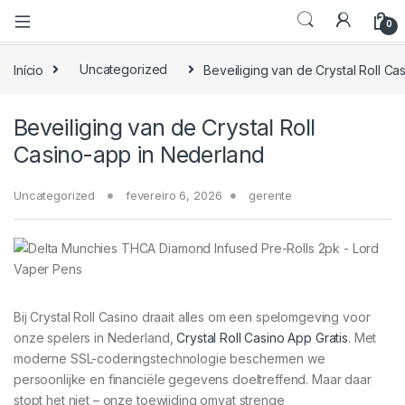
0
Início
Uncategorized
Beveiliging van de Crystal Roll C
Beveiliging van de Crystal Roll
Casino-app in Nederland
Uncategorized
fevereiro 6, 2026
gerente
Bij Crystal Roll Casino draait alles om een spelomgeving voor
onze spelers in Nederland,
Crystal Roll Casino App Gratis
. Met
moderne SSL-coderingstechnologie beschermen we
persoonlijke en financiële gegevens doeltreffend. Maar daar
stopt het niet – onze toewijding omvat strenge