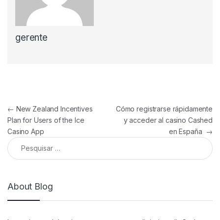
gerente
Navegação de Post
←
New Zealand Incentives
Cómo registrarse rápidamente
Plan for Users of the Ice
y acceder al casino Cashed
Casino App
en España
→
Pesquisar por:
About Blog