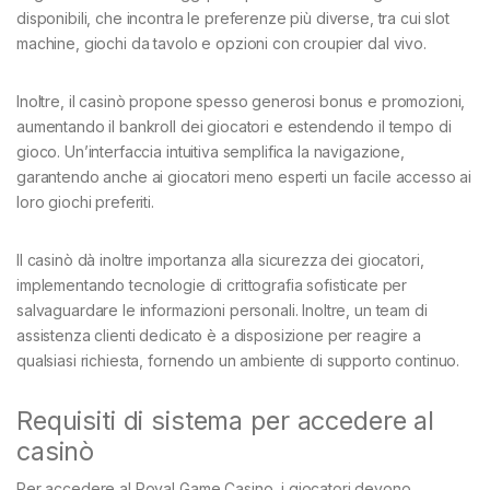
disponibili, che incontra le preferenze più diverse, tra cui slot
machine, giochi da tavolo e opzioni con croupier dal vivo.
Inoltre, il casinò propone spesso generosi bonus e promozioni,
aumentando il bankroll dei giocatori e estendendo il tempo di
gioco. Un’interfaccia intuitiva semplifica la navigazione,
garantendo anche ai giocatori meno esperti un facile accesso ai
loro giochi preferiti.
Il casinò dà inoltre importanza alla sicurezza dei giocatori,
implementando tecnologie di crittografia sofisticate per
salvaguardare le informazioni personali. Inoltre, un team di
assistenza clienti dedicato è a disposizione per reagire a
qualsiasi richiesta, fornendo un ambiente di supporto continuo.
Requisiti di sistema per accedere al
casinò
Per accedere al Royal Game Casino, i giocatori devono