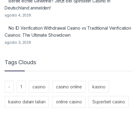
Bereit echte Gewinne? Jetzt bei Spinstein Casino in
Deutschland anmelden!
agosto 4, 2026
No ID Verification Withdrawal Casino vs Traditional Verification
Casinos: The Ultimate Showdown
agosto 3, 2026
Tags Clouds
-
1
casino
casino online
kasino
kasino dalam talian
online casino
Superbet casino