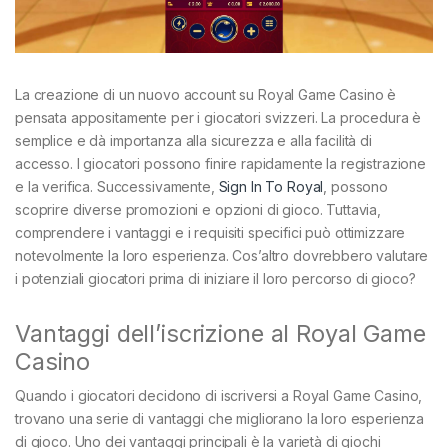
La creazione di un nuovo account su Royal Game Casino è
pensata appositamente per i giocatori svizzeri. La procedura è
semplice e dà importanza alla sicurezza e alla facilità di
accesso. I giocatori possono finire rapidamente la registrazione
e la verifica. Successivamente,
Sign In To Royal
, possono
scoprire diverse promozioni e opzioni di gioco. Tuttavia,
comprendere i vantaggi e i requisiti specifici può ottimizzare
notevolmente la loro esperienza. Cos’altro dovrebbero valutare
i potenziali giocatori prima di iniziare il loro percorso di gioco?
Vantaggi dell’iscrizione al Royal Game
Casino
Quando i giocatori decidono di iscriversi a Royal Game Casino,
trovano una serie di vantaggi che migliorano la loro esperienza
di gioco. Uno dei vantaggi principali è la varietà di giochi