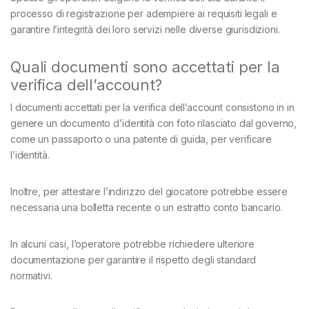
processo di registrazione per adempiere ai requisiti legali e
garantire l’integrità dei loro servizi nelle diverse giurisdizioni.
Quali documenti sono accettati per la
verifica dell’account?
I documenti accettati per la verifica dell’account consistono in in
genere un documento d’identità con foto rilasciato dal governo,
come un passaporto o una patente di guida, per verificare
l’identità.
Inoltre, per attestare l’indirizzo del giocatore potrebbe essere
necessaria una bolletta recente o un estratto conto bancario.
In alcuni casi, l’operatore potrebbe richiedere ulteriore
documentazione per garantire il rispetto degli standard
normativi.