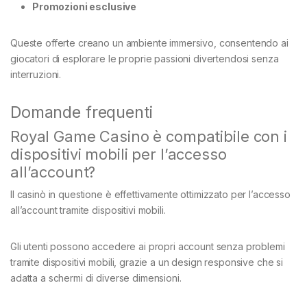
Promozioni esclusive
Queste offerte creano un ambiente immersivo, consentendo ai
giocatori di esplorare le proprie passioni divertendosi senza
interruzioni.
Domande frequenti
Royal Game Casino è compatibile con i
dispositivi mobili per l’accesso
all’account?
Il casinò in questione è effettivamente ottimizzato per l’accesso
all’account tramite dispositivi mobili.
Gli utenti possono accedere ai propri account senza problemi
tramite dispositivi mobili, grazie a un design responsive che si
adatta a schermi di diverse dimensioni.