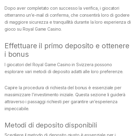
Dopo aver completato con successo la verifica, i giocatori
otterranno un’e-mail di conferma, che consentirà loro di godere
di maggiore sicurezza e tranquillità durante la loro esperienza di
gioco su Royal Game Casino.
Effettuare il primo deposito e ottenere
i bonus
I giocatori del Royal Game Casino in Svizzera possono
esplorare vari metodi di deposito adatti alle loro preferenze.
Capire la procedura di richiesta del bonus è essenziale per
massimizzare l’investimento iniziale. Questa sezione li guiderà
attraverso i passaggi richiesti per garantire un’esperienza
impeccabile.
Metodi di deposito disponibili
Scegliere il metodo di deposito giusto è essenziale per i