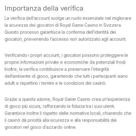
Importanza della verifica
La verifica dell’account svolge un ruolo essenziale nel migliorare
la sicurezza dei giocatori di Royal Game Casino in Svizzera.
Questo processo garantisce la conferma dell’identità dei
giocatori, prevenendo l’accesso non autorizzato agli account.
Verificando i propri account, i giocatori possono proteggere le
proprie informazioni private e economiche da potenziali frodi.
Inoltre, la verifica contribuisce a preservare l’integrità
dell’ambiente di gioco, garantendo che tutti i partecipanti siano
adulti e rispettino i termini e le condizioni del casinò.
Grazie a questa azione, Royal Game Casino crea un’esperienza
di gioco più sicura, rafforzando la fiducia tra i suoi utenti.
Garantisce inoltre il rispetto delle normative locali, chiarendo che
il casinò dà priorità alla sicurezza e alla responsabilità dei
giocatori nel gioco d’azzardo online.