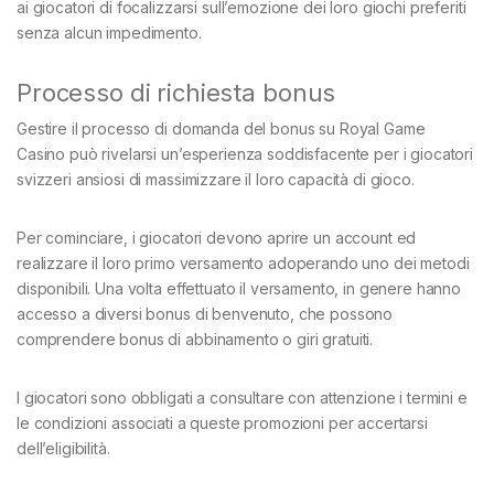
ai giocatori di focalizzarsi sull’emozione dei loro giochi preferiti
senza alcun impedimento.
Processo di richiesta bonus
Gestire il processo di domanda del bonus su Royal Game
Casino può rivelarsi un’esperienza soddisfacente per i giocatori
svizzeri ansiosi di massimizzare il loro capacità di gioco.
Per cominciare, i giocatori devono aprire un account ed
realizzare il loro primo versamento adoperando uno dei metodi
disponibili. Una volta effettuato il versamento, in genere hanno
accesso a diversi bonus di benvenuto, che possono
comprendere bonus di abbinamento o giri gratuiti.
I giocatori sono obbligati a consultare con attenzione i termini e
le condizioni associati a queste promozioni per accertarsi
dell’eligibilità.