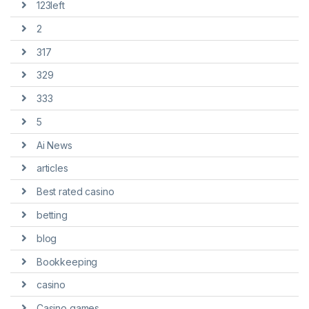
123left
2
317
329
333
5
Ai News
articles
Best rated casino
betting
blog
Bookkeeping
casino
Casino games