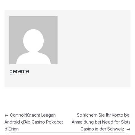
gerente
Navegação de Post
←
Comhoiriúnacht Leagan
So sichern Sie Ihr Konto bei
Android d’Aip Casino Pokobet
Anmeldung bei Need for Slots
d’Éirinn
Casino in der Schweiz
→
Pesquisar por: