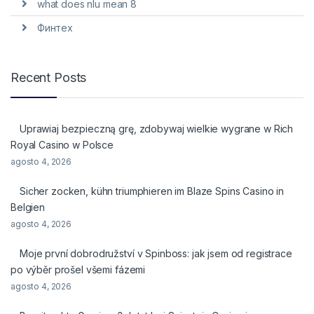
what does nlu mean 8
Финтех
Recent Posts
Uprawiaj bezpieczną grę, zdobywaj wielkie wygrane w Rich
Royal Casino w Polsce
agosto 4, 2026
Sicher zocken, kühn triumphieren im Blaze Spins Casino in
Belgien
agosto 4, 2026
Moje první dobrodružství v Spinboss: jak jsem od registrace
po výběr prošel všemi fázemi
agosto 4, 2026