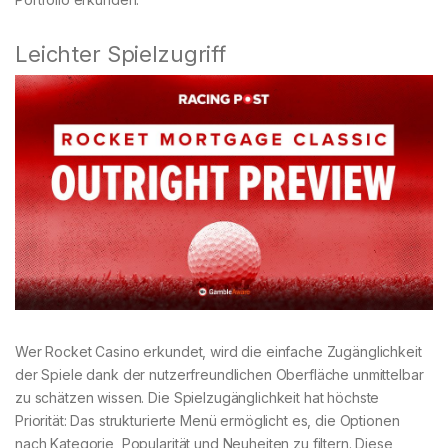
Leichter Spielzugriff
Wer Rocket Casino erkundet, wird die einfache Zugänglichkeit
der Spiele dank der nutzerfreundlichen Oberfläche unmittelbar
zu schätzen wissen. Die Spielzugänglichkeit hat höchste
Priorität: Das strukturierte Menü ermöglicht es, die Optionen
nach Kategorie, Popularität und Neuheiten zu filtern. Diese