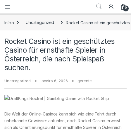
0
Início
Uncategorized
Rocket Casino ist ein geschütztes 
Rocket Casino ist ein geschütztes
Casino für ernsthafte Spieler in
Österreich, die nach Spielspaß
suchen.
Uncategorized
janeiro 6, 2026
gerente
Die Welt der Online-Casinos kann sich wie eine Fahrt durch
unbekannte Gewässer anfühlen, doch Rocket Casino erweist
sich als Orientierungspunkt für ernsthafte Spieler in Österreich.