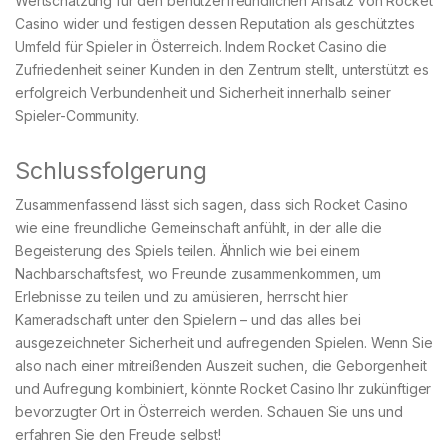
Wertschätzung für den benutzerfreundlichen Ansatz von Rocket
Casino wider und festigen dessen Reputation als geschütztes
Umfeld für Spieler in Österreich. Indem Rocket Casino die
Zufriedenheit seiner Kunden in den Zentrum stellt, unterstützt es
erfolgreich Verbundenheit und Sicherheit innerhalb seiner
Spieler-Community.
Schlussfolgerung
Zusammenfassend lässt sich sagen, dass sich Rocket Casino
wie eine freundliche Gemeinschaft anfühlt, in der alle die
Begeisterung des Spiels teilen. Ähnlich wie bei einem
Nachbarschaftsfest, wo Freunde zusammenkommen, um
Erlebnisse zu teilen und zu amüsieren, herrscht hier
Kameradschaft unter den Spielern – und das alles bei
ausgezeichneter Sicherheit und aufregenden Spielen. Wenn Sie
also nach einer mitreißenden Auszeit suchen, die Geborgenheit
und Aufregung kombiniert, könnte Rocket Casino Ihr zukünftiger
bevorzugter Ort in Österreich werden. Schauen Sie uns und
erfahren Sie den Freude selbst!