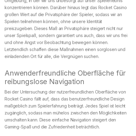
Umgebung, in der wir uns unbesorgt auf unser Spielerlebnis
konzentrieren können. Darüber hinaus legt das Rocket Casino
großen Wert auf die Privatsphäre der Spieler, sodass wir an
Spielen teilnehmen können, ohne unsere Identität
preiszugeben. Dieses Maß an Privatsphäre steigert nicht nur
unser Spielspaß, sondern garantiert uns auch, dass wir uns frei
und ohne Angst vor Beobachtung bewegen können.
Letztendlich schaffen diese Maßnahmen einen sorglosen und
einladenden Ort für alle, die Vergnügen suchen.
Anwenderfreundliche Oberfläche für
reibungslose Navigation
Bei der Untersuchung der nutzerfreundlichen Oberfläche von
Rocket Casino fällt auf, dass das benutzerfreundliche Design
maßgeblich zum Spielerfahrung beiträgt. Jedes Spiel ist leicht
zugänglich, sodass man mühelos zwischen den Möglichkeiten
umschalten kann. Diese einfache Navigation steigert den
Gaming-Spaß und die Zufriedenheit beträchtlich.