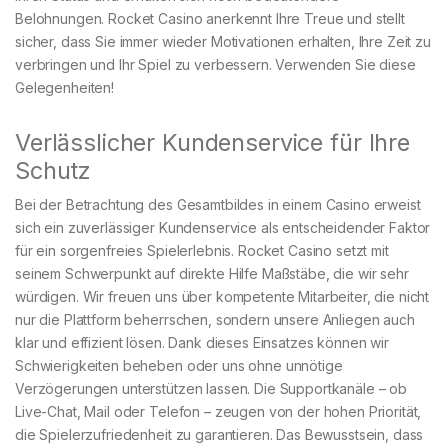
Belohnungen. Rocket Casino anerkennt Ihre Treue und stellt
sicher, dass Sie immer wieder Motivationen erhalten, Ihre Zeit zu
verbringen und Ihr Spiel zu verbessern. Verwenden Sie diese
Gelegenheiten!
Verlässlicher Kundenservice für Ihre
Schutz
Bei der Betrachtung des Gesamtbildes in einem Casino erweist
sich ein zuverlässiger Kundenservice als entscheidender Faktor
für ein sorgenfreies Spielerlebnis. Rocket Casino setzt mit
seinem Schwerpunkt auf direkte Hilfe Maßstäbe, die wir sehr
würdigen. Wir freuen uns über kompetente Mitarbeiter, die nicht
nur die Plattform beherrschen, sondern unsere Anliegen auch
klar und effizient lösen. Dank dieses Einsatzes können wir
Schwierigkeiten beheben oder uns ohne unnötige
Verzögerungen unterstützen lassen. Die Supportkanäle – ob
Live-Chat, Mail oder Telefon – zeugen von der hohen Priorität,
die Spielerzufriedenheit zu garantieren. Das Bewusstsein, dass