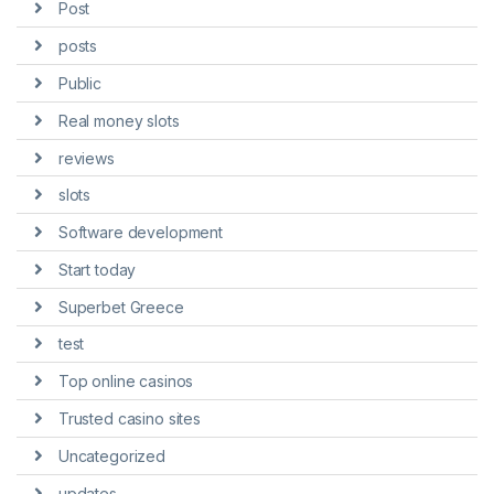
Post
posts
Public
Real money slots
reviews
slots
Software development
Start today
Superbet Greece
test
Top online casinos
Trusted casino sites
Uncategorized
updates