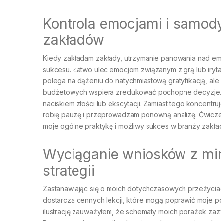
Kontrola emocjami i samod
zakładów
Kiedy zakładam zakłady, utrzymanie panowania nad emo
sukcesu. Łatwo ulec emocjom związanym z grą lub iryta
polega na dążeniu do natychmiastową gratyfikacją, ale 
budżetowych wspiera zredukować pochopne decyzje. R
naciskiem złości lub ekscytacji. Zamiast tego koncentr
robię pauzę i przeprowadzam ponowną analizę. Ćwicze
moje ogólne praktykę i możliwy sukces w branży zakła
Wyciąganie wniosków z mi
strategii
Zastanawiając się o moich dotychczasowych przeżycia
dostarcza cennych lekcji, które mogą poprawić moje podej
ilustrację zauważyłem, że schematy moich porażek zaz