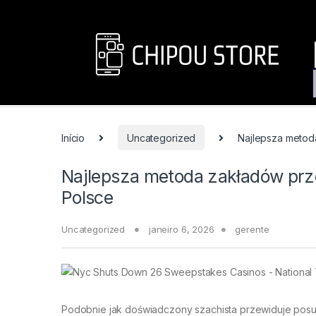
Início
Uncategorized
Najlepsza metod
Najlepsza metoda zakładów pr
Polsce
Uncategorized
janeiro 6, 2026
gerente
Podobnie jak doświadczony szachista przewiduje posu