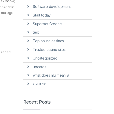
zakładów,
Software development
nocześnie
o mojego
Start today
Superbet Greece
test
Top online casinos
Trusted casino sites
szanse.
Uncategorized
updates
what does nlu mean 8
Финтех
Recent Posts