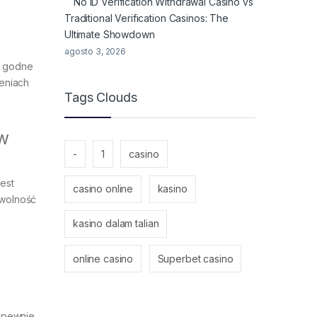
No ID Verification Withdrawal Casino vs
Traditional Verification Casinos: The
Ultimate Showdown
agosto 3, 2026
ć godne
zeniach
Tags Clouds
 w
-
1
casino
est
casino online
kasino
 wolność
kasino dalam talian
online casino
Superbet casino
 pewnie,