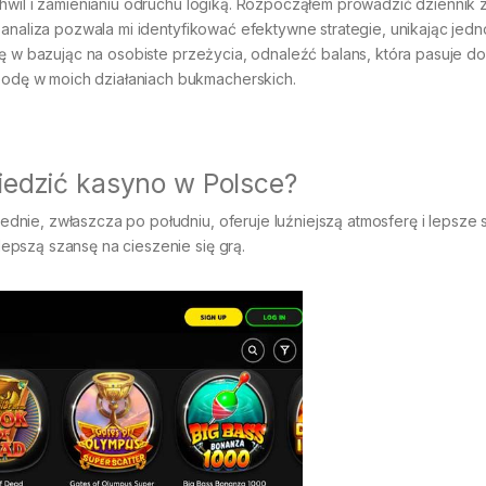
chwil i zamienianiu odruchu logiką. Rozpocząłem prowadzić dziennik 
oanaliza pozwala mi identyfikować efektywne strategie, unikając jed
ię w bazując na osobiste przeżycia, odnaleźć balans, która pasuje d
dę w moich działaniach bukmacherskich.
iedzić kasyno w Polsce?
nie, zwłaszcza po południu, oferuje luźniejszą atmosferę i lepsze 
epszą szansę na cieszenie się grą.