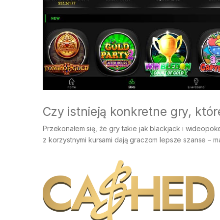
Czy istnieją konkretne gry, któ
Przekonałem się, że gry takie jak blackjack i wideopo
z korzystnymi kursami dają graczom lepsze szanse – m