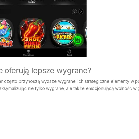
re oferują lepsze wygrane?
ker często przynoszą wyższe wygrane. Ich strategiczne elementy w p
aksymalizując nie tylko wygrane, ale także emocjonującą wolność w 