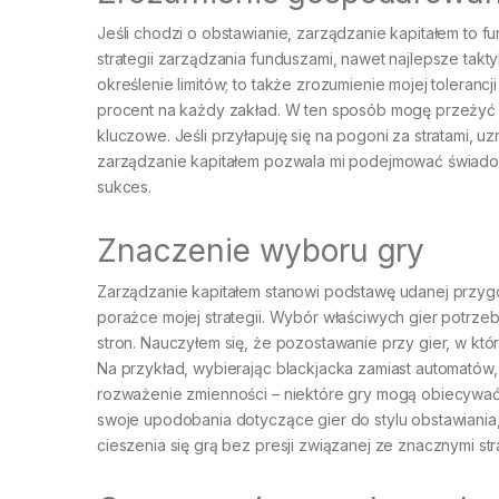
Jeśli chodzi o obstawianie, zarządzanie kapitałem to
strategii zarządzania funduszami, nawet najlepsze takty
określenie limitów; to także zrozumienie mojej tolerancji
procent na każdy zakład. W ten sposób mogę przeżyć s
kluczowe. Jeśli przyłapuję się na pogoni za stratami, 
zarządzanie kapitałem pozwala mi podejmować świadom
sukces.
Znaczenie wyboru gry
Zarządzanie kapitałem stanowi podstawę udanej przy
porażce mojej strategii. Wybór właściwych gier potrze
stron. Nauczyłem się, że pozostawanie przy gier, w kt
Na przykład, wybierając blackjacka zamiast automatów,
rozważenie zmienności – niektóre gry mogą obiecywać
swoje upodobania dotyczące gier do stylu obstawiani
cieszenia się grą bez presji związanej ze znacznymi str