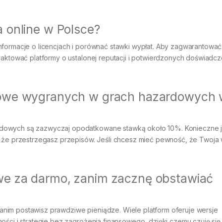
 online w Polsce?
informacje o licencjach i porównać stawki wypłat. Aby zagwarantowa
traktować platformy o ustalonej reputacji i potwierdzonych doświadc
kowe wygranych w grach hazardowych
rdowych są zazwyczaj opodatkowane stawką około 10%. Konieczne j
ę, że przestrzegasz przepisów. Jeśli chcesz mieć pewność, że Twoja
e za darmo, zanim zacznę obstawiać
nim postawisz prawdziwe pieniądze. Wiele platform oferuje wersje
ości i strategie bez zagrożenia finansowego, dzięki czemu czuję się