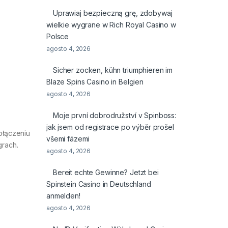
Uprawiaj bezpieczną grę, zdobywaj
wielkie wygrane w Rich Royal Casino w
Polsce
agosto 4, 2026
Sicher zocken, kühn triumphieren im
Blaze Spins Casino in Belgien
agosto 4, 2026
Moje první dobrodružství v Spinboss:
jak jsem od registrace po výběr prošel
ołączeniu
všemi fázemi
grach.
agosto 4, 2026
Bereit echte Gewinne? Jetzt bei
Spinstein Casino in Deutschland
anmelden!
agosto 4, 2026