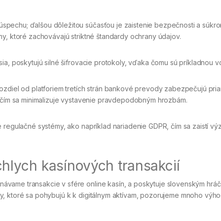
spechu; ďalšou dôležitou súčasťou je zaistenie bezpečnosti a súkro
my, ktoré zachovávajú striktné štandardy ochrany údajov.
sia, poskytujú silné šifrovacie protokoly, vďaka čomu sú príkladnou v
rozdiel od platforiem tretích strán bankové prevody zabezpečujú pri
m, čím sa minimalizuje vystavenie pravdepodobným hrozbám.
e regulačné systémy, ako napríklad nariadenie GDPR, čím sa zaistí v
hlych kasínových transakcií
ávame transakcie v sfére online kasín, a poskytuje slovenským hrá
y, ktoré sa pohybujú k k digitálnym aktívam, pozorujeme mnoho výho