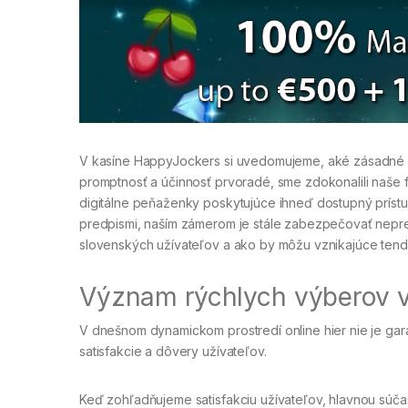
V kasíne HappyJockers si uvedomujeme, aké zásadné s
promptnosť a účinnosť prvoradé, sme zdokonalili naše f
digitálne peňaženky poskytujúce ihneď dostupný príst
predpismi, naším zámerom je stále zabezpečovať neprer
slovenských užívateľov a ako by môžu vznikajúce tend
Význam rýchlych výberov v
V dnešnom dynamickom prostredí online hier nie je ga
satisfakcie a dôvery užívateľov.
Keď zohľadňujeme satisfakciu užívateľov, hlavnou súčasť