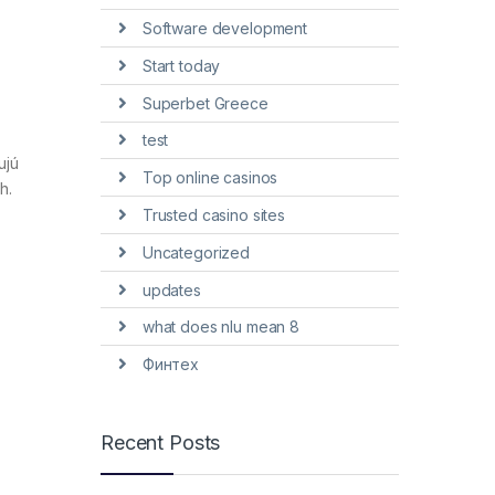
Software development
Start today
Superbet Greece
test
ujú
Top online casinos
h.
Trusted casino sites
Uncategorized
updates
what does nlu mean 8
Финтех
Recent Posts