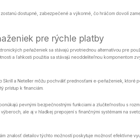
y zostanú dostupné, zabezpečené a výkonné, čo hráčom dovolí zame
aženiek pre rýchle platby
tronických peňaženiek sa stávajú prvotriednou alternatívou pre použ
ptnosti a ľahkosti použitia sa stávajú neoddeliteľnou komponentom z
 Skrill a Neteller môžu pochváliť prednosťami e-peňaženiek, ktoré 
ý prístup k financiám.
y ponúkajú pevnými bezpečnostnými funkciami a zlučiteľnosťou s rozm
ych výberoch, ale aj v hladkej prepojení s finančnými systémami na svet
nám znalosť detailov týchto možností poskytuje možnosť efektívne vy