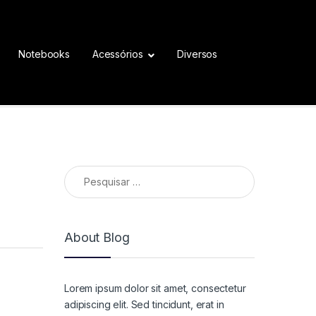
Notebooks
Acessórios
Diversos
Pesquisar por:
About Blog
Lorem ipsum dolor sit amet, consectetur
adipiscing elit. Sed tincidunt, erat in