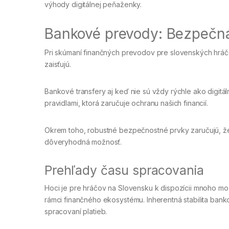
výhody digitálnej peňaženky.
Bankové prevody: Bezpečná 
Pri skúmaní finančných prevodov pre slovenských hráčo
zaisťujú.
Bankové transfery aj keď nie sú vždy rýchle ako digitá
pravidlami, ktorá zaručuje ochranu našich financií.
Okrem toho, robustné bezpečnostné prvky zaručujú, ž
dôveryhodná možnosť.
Prehľady času spracovania
Hoci je pre hráčov na Slovensku k dispozícii mnoho mo
rámci finančného ekosystému. Inherentná stabilita bank
spracovaní platieb.