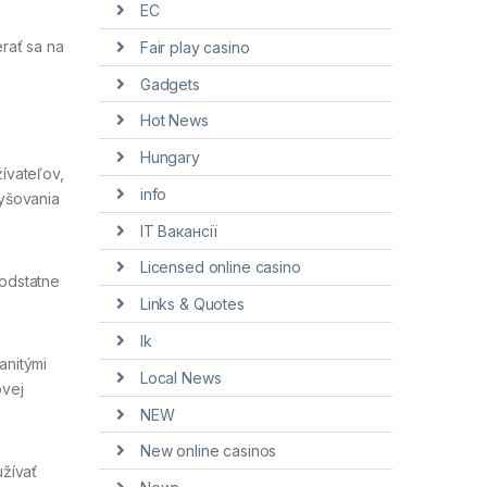
EC
rať sa na
Fair play casino
Gadgets
Hot News
Hungary
ívateľov,
info
vyšovania
IT Вакансії
Licensed online casino
podstatne
Links & Quotes
lk
anitými
Local News
ovej
NEW
New online casinos
užívať