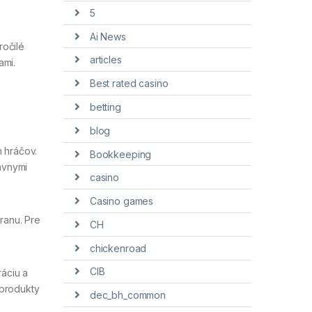
5
Ai News
ročilé
articles
ami.
Best rated casino
betting
blog
 hráčov.
Bookkeeping
ávnymi
casino
Casino games
ranu. Pre
CH
chickenroad
CIB
ráciu a
 produkty
dec_bh_common