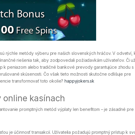
ú rýchle metódy výberu pre našich slovenských hráčov. V odvetví, 
inančné riešenia tak, aby zodpovedali požiadavkám užívateľov. Či už
up k peniazom alebo tradičné bankové prevody garantujúce zhodu s
ušované skúsenosti. Čo však tieto možnosti skutočne odlišuje pre
encie transformovať toto okolie?
happyjokers.sk
 online kasínach
rantovanie promptných metód výplaty len benefitom – je zásadné pre
ou je účinnosť transakcií. Užívatelia požadujú promptný prístup k sv