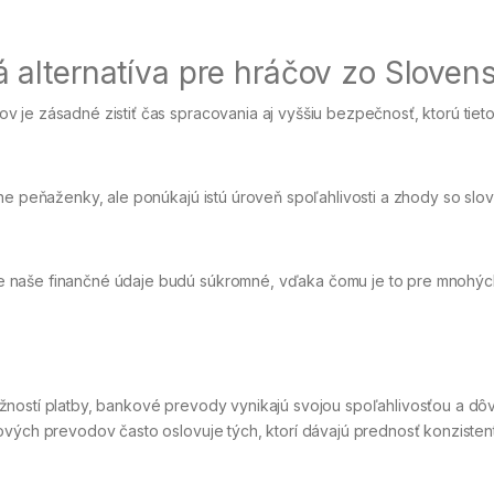
alternatíva pre hráčov zo Sloven
v je zásadné zistiť čas spracovania aj vyššiu bezpečnosť, ktorú tie
lne peňaženky, ale ponúkajú istú úroveň spoľahlivosti a zhody so slo
e naše finančné údaje budú súkromné, vďaka čomu je to pre mnohýc
žností platby, bankové prevody vynikajú svojou spoľahlivosťou a dô
ových prevodov často oslovuje tých, ktorí dávajú prednosť konzistent