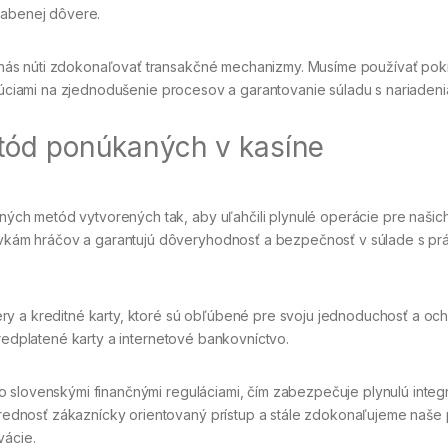
slabenej dôvere.
nás núti zdokonaľovať transakčné mechanizmy. Musíme používať pok
itúciami na zjednodušenie procesov a garantovanie súladu s nariadeni
tód ponúkaných v kasíne
ch metód vytvorených tak, aby uľahčili plynulé operácie pre našich
kám hráčov a garantujú dôveryhodnosť a bezpečnosť v súlade s pr
ry a kreditné karty, ktoré sú obľúbené pre svoju jednoduchosť a och
predplatené karty a internetové bankovníctvo.
o slovenskými finančnými reguláciami, čím zabezpečuje plynulú integ
ednosť zákaznícky orientovaný prístup a stále zdokonaľujeme naše
vácie.