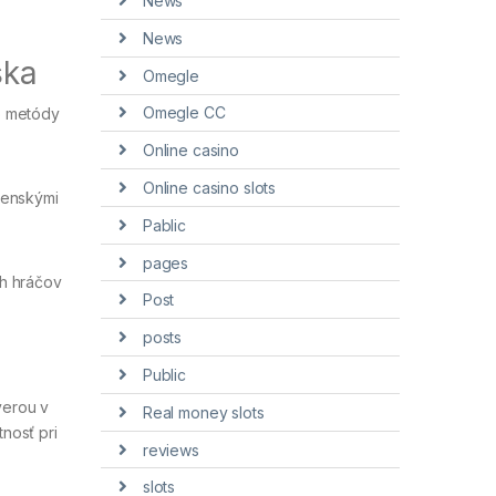
News
News
ska
Omegle
Omegle CC
to metódy
Online casino
Online casino slots
venskými
Pablic
pages
h hráčov
Post
posts
Public
verou v
Real money slots
nosť pri
reviews
slots