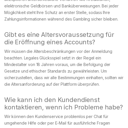
elektronische Geldbörsen und Banküberweisungen. Bei jeder
Möglichkeit steht Ihre Schutz an erster Stelle, sodass Ihre
Zahlungsinformationen während des Gambling sicher bleiben.
Gibt es eine Altersvoraussetzung für
die Eröffnung eines Accounts?
Wir müssen die Altersbeschränkungen vor der Anmeldung
beachten. Legales Glücksspiel setzt in der Regel ein
Mindestalter von 18 Jahren voraus, um die Befolgung der
Gesetze und ethischer Standards zu gewährleisten. Um
sicherzustellen, dass wir alle Bestimmungen einhalten, sollten wir
die Altersanforderung auf der Plattform überprüfen.
Wie kann ich den Kundendienst
kontaktieren, wenn ich Probleme habe?
Wir können den Kundenservice problemlos per Chat für
umgehende Hilfe oder per E-Mail für ausführliche Fragen