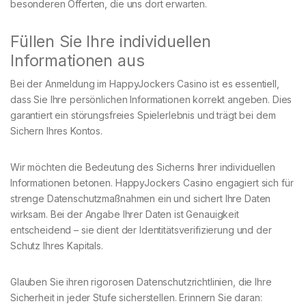
besonderen Offerten, die uns dort erwarten.
Füllen Sie Ihre individuellen
Informationen aus
Bei der Anmeldung im HappyJockers Casino ist es essentiell,
dass Sie Ihre persönlichen Informationen korrekt angeben. Dies
garantiert ein störungsfreies Spielerlebnis und trägt bei dem
Sichern Ihres Kontos.
Wir möchten die Bedeutung des Sicherns Ihrer individuellen
Informationen betonen. HappyJockers Casino engagiert sich für
strenge Datenschutzmaßnahmen ein und sichert Ihre Daten
wirksam. Bei der Angabe Ihrer Daten ist Genauigkeit
entscheidend – sie dient der Identitätsverifizierung und der
Schutz Ihres Kapitals.
Glauben Sie ihren rigorosen Datenschutzrichtlinien, die Ihre
Sicherheit in jeder Stufe sicherstellen. Erinnern Sie daran: