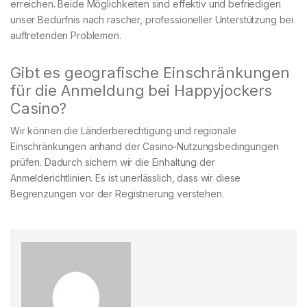
erreichen. Beide Möglichkeiten sind effektiv und befriedigen
unser Bedürfnis nach rascher, professioneller Unterstützung bei
auftretenden Problemen.
Gibt es geografische Einschränkungen
für die Anmeldung bei Happyjockers
Casino?
Wir können die Länderberechtigung und regionale
Einschränkungen anhand der Casino-Nutzungsbedingungen
prüfen. Dadurch sichern wir die Einhaltung der
Anmelderichtlinien. Es ist unerlässlich, dass wir diese
Begrenzungen vor der Registrierung verstehen.