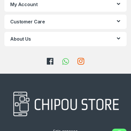
My Account
Customer Care
About Us
Fale conosco