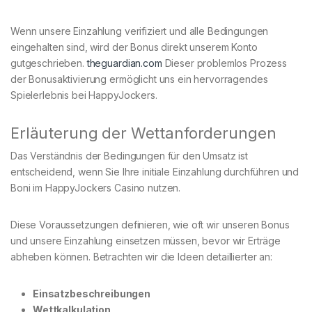
Wenn unsere Einzahlung verifiziert und alle Bedingungen
eingehalten sind, wird der Bonus direkt unserem Konto
gutgeschrieben.
theguardian.com
Dieser problemlos Prozess
der Bonusaktivierung ermöglicht uns ein hervorragendes
Spielerlebnis bei HappyJockers.
Erläuterung der Wettanforderungen
Das Verständnis der Bedingungen für den Umsatz ist
entscheidend, wenn Sie Ihre initiale Einzahlung durchführen und
Boni im HappyJockers Casino nutzen.
Diese Voraussetzungen definieren, wie oft wir unseren Bonus
und unsere Einzahlung einsetzen müssen, bevor wir Erträge
abheben können. Betrachten wir die Ideen detaillierter an:
Einsatzbeschreibungen
Wettkalkulation