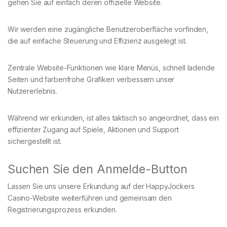
gehen Sie auf einfach deren offizielle Website.
Wir werden eine zugängliche Benutzeroberfläche vorfinden,
die auf einfache Steuerung und Effizienz ausgelegt ist.
Zentrale Website-Funktionen wie klare Menüs, schnell ladende
Seiten und farbenfrohe Grafiken verbessern unser
Nutzererlebnis.
Während wir erkunden, ist alles taktisch so angeordnet, dass ein
effizienter Zugang auf Spiele, Aktionen und Support
sichergestellt ist.
Suchen Sie den Anmelde-Button
Lassen Sie uns unsere Erkundung auf der HappyJockers
Casino-Website weiterführen und gemeinsam den
Registrierungsprozess erkunden.