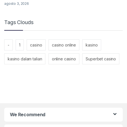
agosto 3, 2026
Tags Clouds
-
1
casino
casino online
kasino
kasino dalam talian
online casino
Superbet casino
We Recommend