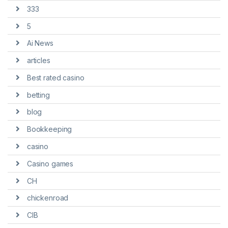
333
5
Ai News
articles
Best rated casino
betting
blog
Bookkeeping
casino
Casino games
CH
chickenroad
CIB