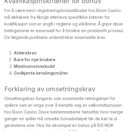
Kvalifikasjonskriterier for bonus
For å være med i registreringsbonustilbudet hos Bison Casino
må deltakere fra Norge etterleve spesifikke kriterier for
kvalifikasjon som er angitt i reglene og vilkårene. Å gripe disse
betingelsene er essensielt for å forsikre en problemfri prosess.
De følgende punktene understreker essensielle krav:
Alderskrav
Bare for nye brukere
Minimumsinnskudd
Godkjente betalingsmåter
Forklaring av omsetningskrav
Omsetningskrav fungerer som essensielle retningslinjer for
spillere som er ivrige over å benytte seg av velkomstbonusen
hos Bison Casino. Disse bestemmelsene fastsetter hvor mange
ganger en spiller må omsette bonusbeløpet før de kan ta ut
gevinstene sine. Hvis for eksempel en bonus på 100 NOK