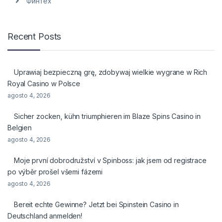
Финтех
Recent Posts
Uprawiaj bezpieczną grę, zdobywaj wielkie wygrane w Rich
Royal Casino w Polsce
agosto 4, 2026
Sicher zocken, kühn triumphieren im Blaze Spins Casino in
Belgien
agosto 4, 2026
Moje první dobrodružství v Spinboss: jak jsem od registrace
po výběr prošel všemi fázemi
agosto 4, 2026
Bereit echte Gewinne? Jetzt bei Spinstein Casino in
Deutschland anmelden!