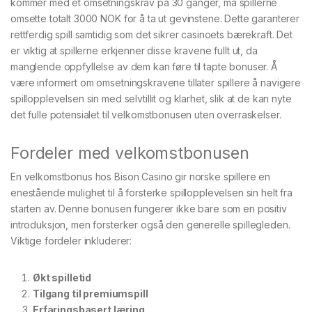
kommer med et omsetningskrav på 30 ganger, må spillerne
omsette totalt 3000 NOK for å ta ut gevinstene. Dette garanterer
rettferdig spill samtidig som det sikrer casinoets bærekraft. Det
er viktig at spillerne erkjenner disse kravene fullt ut, da
manglende oppfyllelse av dem kan føre til tapte bonuser. Å
være informert om omsetningskravene tillater spillere å navigere
spillopplevelsen sin med selvtillit og klarhet, slik at de kan nyte
det fulle potensialet til velkomstbonusen uten overraskelser.
Fordeler med velkomstbonusen
En velkomstbonus hos Bison Casino gir norske spillere en
enestående mulighet til å forsterke spillopplevelsen sin helt fra
starten av. Denne bonusen fungerer ikke bare som en positiv
introduksjon, men forsterker også den generelle spillegleden.
Viktige fordeler inkluderer:
Økt spilletid
Tilgang til premiumspill
Erfaringsbasert læring