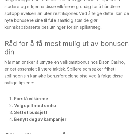
studere og erkjenne disse vilkårene grundig for å håndtere
spillopplevelsen sin uten restriksjoner. Ved å følge dette, kan de
nyte bonusene sine til fulle samtidig som de gjør
kunnskapsbaserte beslutninger for sin spillstrategi.
Råd for å få mest mulig ut av bonusen
din
Når man ønsker å utnytte en velkomstbonus hos Bison Casino,
er det essensielt å være taktisk. Spillere som søker frihet i
spillingen sin kan øke bonusfordelene sine ved å følge disse
nyttige tipsene:
Forstå vilkårene
Velg spill med omhu
Sett et budsjett
Benytt deg av kampanjer