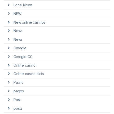
Local News
NEW
New online casinos
News
News
Omegle
Omegle CC
Online casino
Online casino slots
Pablic
pages
Post
posts