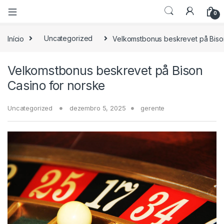
0
Início
Uncategorized
Velkomstbonus beskrevet på Biso
Velkomstbonus beskrevet på Bison
Casino for norske
Uncategorized
dezembro 5, 2025
gerente