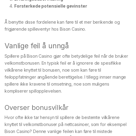
Forsterkede potensielle gevinster
Å benytte disse fordelene kan føre til et mer berikende og
frigjørende spilleventyr hos Bison Casino.
Vanlige feil å unngå
Spillere på Bison Casino gjør ofte betydelige feil når de bruker
velkomstbonusen. En typisk feil er å ignorere de spesifikke
vilkårene knyttet til bonusen, noe som kan føre til
feiloppfatninger angående berettigelse. I tillegg innser mange
spillere ikke kravene til omsetning, noe som muligens
kompliserer spillopplevelsen.
Overser bonusvilkår
Hvor ofte ikke tar hensyn til spillere de bestemte vilkårene
knyttet til velkomstbonuser på nettcasinoer, som for eksempel
Bison Casino? Denne vanlige feilen kan føre til mistede