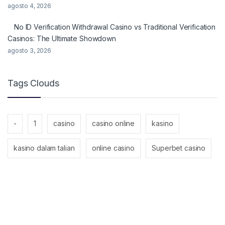
agosto 4, 2026
No ID Verification Withdrawal Casino vs Traditional Verification
Casinos: The Ultimate Showdown
agosto 3, 2026
Tags Clouds
-
1
casino
casino online
kasino
kasino dalam talian
online casino
Superbet casino