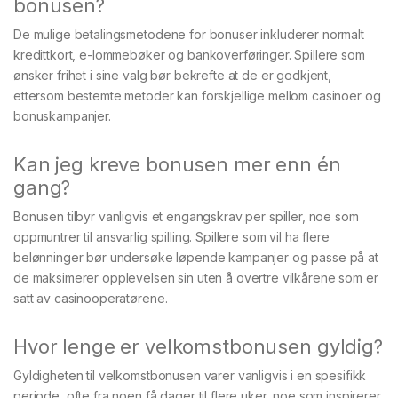
bonusen?
De mulige betalingsmetodene for bonuser inkluderer normalt
kredittkort, e-lommebøker og bankoverføringer. Spillere som
ønsker frihet i sine valg bør bekrefte at de er godkjent,
ettersom bestemte metoder kan forskjellige mellom casinoer og
bonuskampanjer.
Kan jeg kreve bonusen mer enn én
gang?
Bonusen tilbyr vanligvis et engangskrav per spiller, noe som
oppmuntrer til ansvarlig spilling. Spillere som vil ha flere
belønninger bør undersøke løpende kampanjer og passe på at
de maksimerer opplevelsen sin uten å overtre vilkårene som er
satt av casinooperatørene.
Hvor lenge er velkomstbonusen gyldig?
Gyldigheten til velkomstbonusen varer vanligvis i en spesifikk
periode, ofte fra noen få dager til flere uker, noe som inspirerer