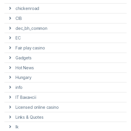
chickenroad
CIB
dec_bh_common
EC
Fair play casino
Gadgets
Hot News
Hungary
info
IT Вакансії
Licensed online casino
Links & Quotes
lk