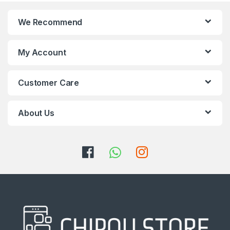
We Recommend
My Account
Customer Care
About Us