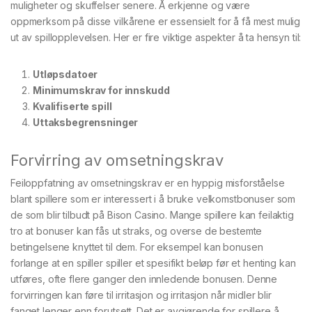
muligheter og skuffelser senere. Å erkjenne og være
oppmerksom på disse vilkårene er essensielt for å få mest mulig
ut av spillopplevelsen. Her er fire viktige aspekter å ta hensyn til:
Utløpsdatoer
Minimumskrav for innskudd
Kvalifiserte spill
Uttaksbegrensninger
Forvirring av omsetningskrav
Feiloppfatning av omsetningskrav er en hyppig misforståelse
blant spillere som er interessert i å bruke velkomstbonuser som
de som blir tilbudt på Bison Casino. Mange spillere kan feilaktig
tro at bonuser kan fås ut straks, og overse de bestemte
betingelsene knyttet til dem. For eksempel kan bonusen
forlange at en spiller spiller et spesifikt beløp før et henting kan
utføres, ofte flere ganger den innledende bonusen. Denne
forvirringen kan føre til irritasjon og irritasjon når midler blir
fanget lenger enn forutsett. Det er avgjørende for spillere å