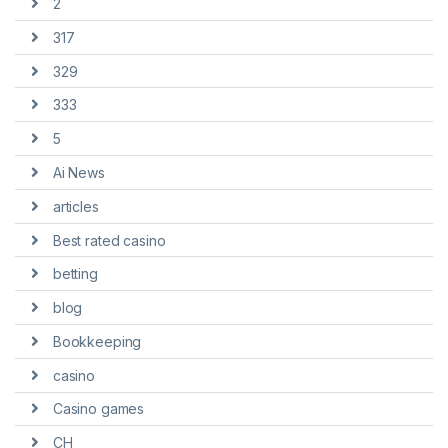
2
317
329
333
5
Ai News
articles
Best rated casino
betting
blog
Bookkeeping
casino
Casino games
CH