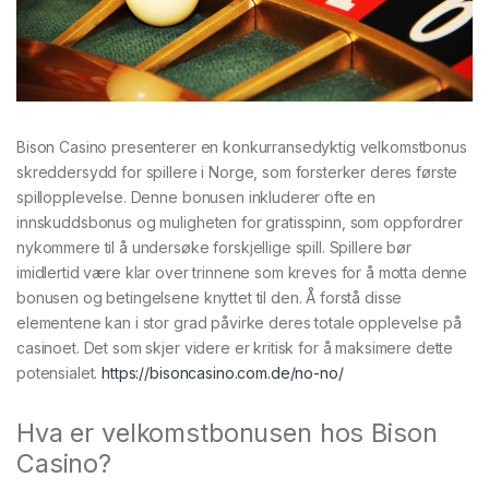
Bison Casino presenterer en konkurransedyktig velkomstbonus
skreddersydd for spillere i Norge, som forsterker deres første
spillopplevelse. Denne bonusen inkluderer ofte en
innskuddsbonus og muligheten for gratisspinn, som oppfordrer
nykommere til å undersøke forskjellige spill. Spillere bør
imidlertid være klar over trinnene som kreves for å motta denne
bonusen og betingelsene knyttet til den. Å forstå disse
elementene kan i stor grad påvirke deres totale opplevelse på
casinoet. Det som skjer videre er kritisk for å maksimere dette
potensialet.
https://bisoncasino.com.de/no-no/
Hva er velkomstbonusen hos Bison
Casino?