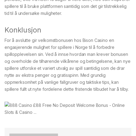
spillere til å bruke plattformen samtidig som det gir tilstrekkelig
tid til å undersøke muligheter.
Konklusjon
For å avslutte gir velkomstbonusen hos Bison Casino en
engasjerende mulighet for spillere i Norge til å forbedre
spillopplevelsen sin. Ved å innse hvordan man krever bonusen
og overholde de tilhørende vilkårene og betingelsene, kan nye
spillere utforske et variert utvalg av spill samtidig som de drar
nytte av ekstra penger og gratisspinn. Med grundig
oppmerksomhet på vanlige fallgruver og taktiske tips, kan
spillere fullt ut nyte fordelene dette fristende tilbudet har å tilby.