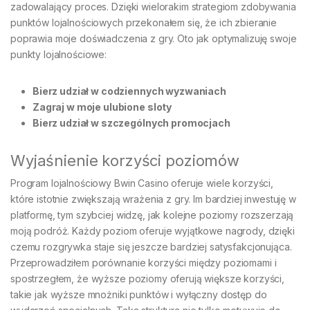
zadowalający proces. Dzięki wielorakim strategiom zdobywania
punktów lojalnościowych przekonałem się, że ich zbieranie
poprawia moje doświadczenia z gry. Oto jak optymalizuję swoje
punkty lojalnościowe:
Bierz udział w codziennych wyzwaniach
Zagraj w moje ulubione sloty
Bierz udział w szczególnych promocjach
Wyjaśnienie korzyści poziomów
Program lojalnościowy Bwin Casino oferuje wiele korzyści,
które istotnie zwiększają wrażenia z gry. Im bardziej inwestuję w
platformę, tym szybciej widzę, jak kolejne poziomy rozszerzają
moją podróż. Każdy poziom oferuje wyjątkowe nagrody, dzięki
czemu rozgrywka staje się jeszcze bardziej satysfakcjonująca.
Przeprowadziłem porównanie korzyści między poziomami i
spostrzegłem, że wyższe poziomy oferują większe korzyści,
takie jak wyższe mnożniki punktów i wyłączny dostęp do