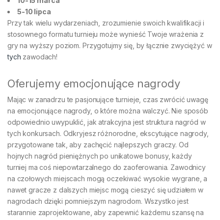
10-15 marca
5-10 lipca
Przy tak wielu wydarzeniach, zrozumienie swoich kwalifikacji i
stosownego formatu turnieju może wynieść Twoje wrażenia z
gry na wyższy poziom. Przygotujmy się, by łącznie zwyciężyć w
tych
zawodach!
Oferujemy emocjonujące nagrody
Mając w zanadrzu te pasjonujące turnieje, czas zwrócić uwagę
na emocjonujące nagrody, o które można walczyć. Nie sposób
odpowiednio uwypuklić, jak atrakcyjna jest struktura nagród w
tych konkursach. Odkryjesz różnorodne, ekscytujące nagrody,
przygotowane tak, aby zachęcić najlepszych graczy. Od
hojnych nagród pieniężnych po unikatowe bonusy, każdy
turniej ma coś niepowtarzalnego do zaoferowania. Zawodnicy
na czołowych miejscach mogą oczekiwać wysokie wygrane, a
nawet gracze z dalszych miejsc mogą cieszyć się udziałem w
nagrodach dzięki pomniejszym nagrodom. Wszystko jest
starannie zaprojektowane, aby zapewnić każdemu szansę na