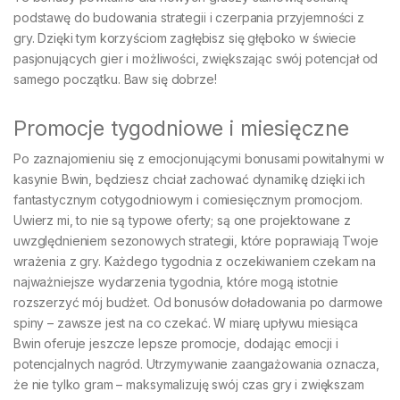
podstawę do budowania strategii i czerpania przyjemności z
gry. Dzięki tym korzyściom zagłębisz się głęboko w świecie
pasjonujących gier i możliwości, zwiększając swój potencjał od
samego początku. Baw się dobrze!
Promocje tygodniowe i miesięczne
Po zaznajomieniu się z emocjonującymi bonusami powitalnymi w
kasynie Bwin, będziesz chciał zachować dynamikę dzięki ich
fantastycznym cotygodniowym i comiesięcznym promocjom.
Uwierz mi, to nie są typowe oferty; są one projektowane z
uwzględnieniem sezonowych strategii, które poprawiają Twoje
wrażenia z gry. Każdego tygodnia z oczekiwaniem czekam na
najważniejsze wydarzenia tygodnia, które mogą istotnie
rozszerzyć mój budżet. Od bonusów doładowania po darmowe
spiny – zawsze jest na co czekać. W miarę upływu miesiąca
Bwin oferuje jeszcze lepsze promocje, dodając emocji i
potencjalnych nagród. Utrzymywanie zaangażowania oznacza,
że nie tylko gram – maksymalizuję swój czas gry i zwiększam