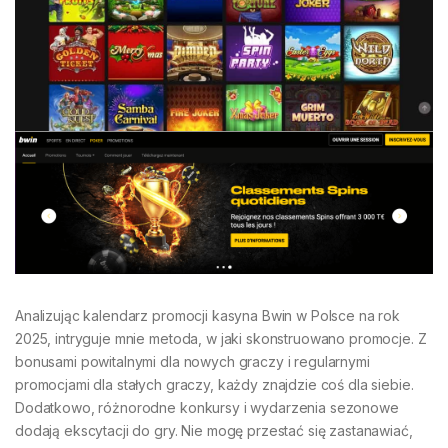
Analizując kalendarz promocji kasyna Bwin w Polsce na rok
2025, intryguje mnie metoda, w jaki skonstruowano promocje. Z
bonusami powitalnymi dla nowych graczy i regularnymi
promocjami dla stałych graczy, każdy znajdzie coś dla siebie.
Dodatkowo, różnorodne konkursy i wydarzenia sezonowe
dodają ekscytacji do gry. Nie mogę przestać się zastanawiać,