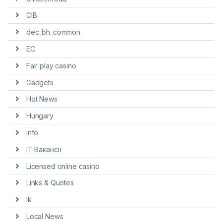
CIB
dec_bh_common
EC
Fair play casino
Gadgets
Hot News
Hungary
info
IT Вакансії
Licensed online casino
Links & Quotes
lk
Local News