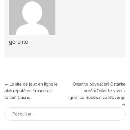
gerente
Navegação de Post
←
Le site de jeux en ligne le
Ostanite obveščeni Ostanite
plus réputé en France est
srečni Ostanite varni z
Unibet Casino.
igralnico Rockwin za Slovenijo
→
Pesquisar por: