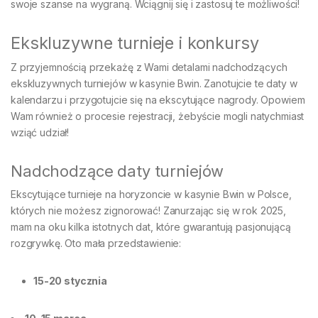
swoje szanse na wygraną. Wciągnij się i zastosuj te możliwości!
Ekskluzywne turnieje i konkursy
Z przyjemnością przekażę z Wami detalami nadchodzących
ekskluzywnych turniejów w kasynie Bwin. Zanotujcie te daty w
kalendarzu i przygotujcie się na ekscytujące nagrody. Opowiem
Wam również o procesie rejestracji, żebyście mogli natychmiast
wziąć udział!
Nadchodzące daty turniejów
Ekscytujące turnieje na horyzoncie w kasynie Bwin w Polsce,
których nie możesz zignorować! Zanurzając się w rok 2025,
mam na oku kilka istotnych dat, które gwarantują pasjonującą
rozgrywkę. Oto mała przedstawienie:
15-20 stycznia