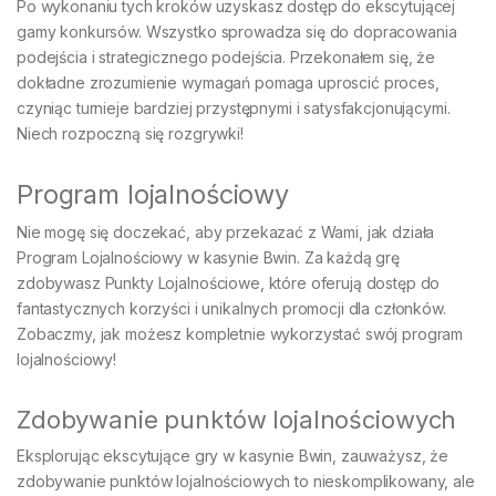
Po wykonaniu tych kroków uzyskasz dostęp do ekscytującej
gamy konkursów. Wszystko sprowadza się do dopracowania
podejścia i strategicznego podejścia. Przekonałem się, że
dokładne zrozumienie wymagań pomaga uproscić proces,
czyniąc turnieje bardziej przystępnymi i satysfakcjonującymi.
Niech rozpoczną się rozgrywki!
Program lojalnościowy
Nie mogę się doczekać, aby przekazać z Wami, jak działa
Program Lojalnościowy w kasynie Bwin. Za każdą grę
zdobywasz Punkty Lojalnościowe, które oferują dostęp do
fantastycznych korzyści i unikalnych promocji dla członków.
Zobaczmy, jak możesz kompletnie wykorzystać swój program
lojalnościowy!
Zdobywanie punktów lojalnościowych
Eksplorując ekscytujące gry w kasynie Bwin, zauważysz, że
zdobywanie punktów lojalnościowych to nieskomplikowany, ale