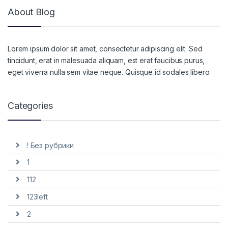
About Blog
Lorem ipsum dolor sit amet, consectetur adipiscing elit. Sed
tincidunt, erat in malesuada aliquam, est erat faucibus purus,
eget viverra nulla sem vitae neque. Quisque id sodales libero.
Categories
! Без рубрики
1
112
123left
2