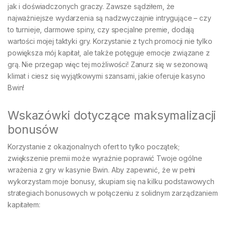
jak i doświadczonych graczy. Zawsze sądziłem, że
najważniejsze wydarzenia są nadzwyczajnie intrygujące – czy
to turnieje, darmowe spiny, czy specjalne premie, dodają
wartości mojej taktyki gry. Korzystanie z tych promocji nie tylko
powiększa mój kapitał, ale także potęguje emocje związane z
grą. Nie przegap więc tej możliwości! Zanurz się w sezonową
klimat i ciesz się wyjątkowymi szansami, jakie oferuje kasyno
Bwin!
Wskazówki dotyczące maksymalizacji
bonusów
Korzystanie z okazjonalnych ofert to tylko początek;
zwiększenie premii może wyraźnie poprawić Twoje ogólne
wrażenia z gry w kasynie Bwin. Aby zapewnić, że w pełni
wykorzystam moje bonusy, skupiam się na kilku podstawowych
strategiach bonusowych w połączeniu z solidnym zarządzaniem
kapitałem: