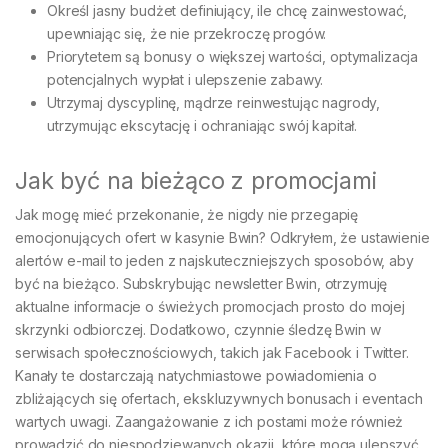
Określ jasny budżet definiujący, ile chcę zainwestować,
upewniając się, że nie przekroczę progów.
Priorytetem są bonusy o większej wartości, optymalizacja
potencjalnych wypłat i ulepszenie zabawy.
Utrzymaj dyscyplinę, mądrze reinwestując nagrody,
utrzymując ekscytację i ochraniając swój kapitał.
Jak być na bieżąco z promocjami
Jak mogę mieć przekonanie, że nigdy nie przegapię
emocjonujących ofert w kasynie Bwin? Odkryłem, że ustawienie
alertów e-mail to jeden z najskuteczniejszych sposobów, aby
być na bieżąco. Subskrybując newsletter Bwin, otrzymuję
aktualne informacje o świeżych promocjach prosto do mojej
skrzynki odbiorczej. Dodatkowo, czynnie śledzę Bwin w
serwisach społecznościowych, takich jak Facebook i Twitter.
Kanały te dostarczają natychmiastowe powiadomienia o
zbliżających się ofertach, ekskluzywnych bonusach i eventach
wartych uwagi. Zaangażowanie z ich postami może również
prowadzić do niespodziewanych okazji, które mogą ulepszyć