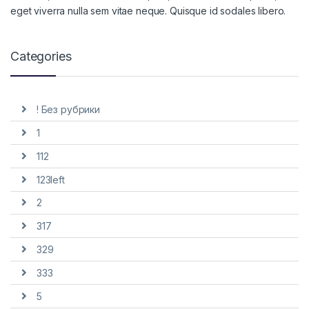
eget viverra nulla sem vitae neque. Quisque id sodales libero.
Categories
! Без рубрики
1
112
123left
2
317
329
333
5