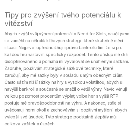
Tipy pro zvýšení tvého potenciálu k
vítězství
Abych zvýšil svůj výherní potenciál v Need for Slots, naučil jsem
se zaměřit na několik klíčových strategií, které skutečně mění
situaci. Nejprve, upřednostňuji správu bankrollu tím, že si pro
každou hru nastavím specifický rozpočet. Tento přístup mě drží
disciplinovaného a pomáhá mi vyvarovat se unáhleným sázkám.
Zadruhé, používám strategické sázkové techniky, které
zaručují, aby mé sázky byly v souladu s mým obecným cílům.
Často sázím nižší sázky na hry s vysokou volatilitou, abych si
navýšil bankroll a současně se snažil o větší výhry. Navíc věnuji
velkou pozornost procentům výplat; volba her s vyšší RTP
posiluje mé pravděpodobnosti na výhru. A nakonec, stále si
uvědomuji herní okolí a zachovávám si pozitivní myšlení, abych
vylepšil své úsudek. Tyto strategie podstatně zlepšily můj
celkový zážitek a úspěch.