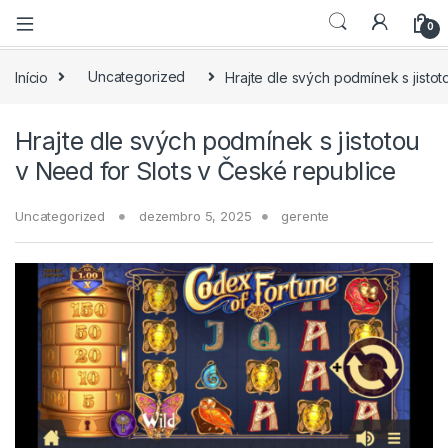
0
Início
Uncategorized
Hrajte dle svých podmínek s jisto
Hrajte dle svých podmínek s jistotou
v Need for Slots v České republice
Uncategorized
dezembro 5, 2025
gerente