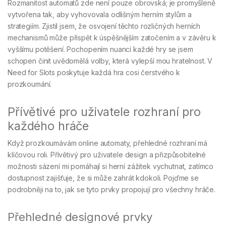
Rozmanitost automatů zde není pouze obrovská; je promyšleně
vytvořena tak, aby vyhovovala odlišným herním stylům a
strategiím. Zjistil jsem, že osvojení těchto rozličných herních
mechanismů může přispět k úspěšnějším zatočením a v závěru k
vyššímu potěšení. Pochopením nuancí každé hry se jsem
schopen činit uvědomělá volby, která vylepší mou hratelnost. V
Need for Slots poskytuje každá hra cosi čerstvého k
prozkoumání.
Přívětivé pro uživatele rozhraní pro
každého hráče
Když prozkoumávám online automaty, přehledné rozhraní má
klíčovou roli. Přívětivý pro uživatele design a přizpůsobitelné
možnosti sázení mi pomáhají si herní zážitek vychutnat, zatímco
dostupnost zajišťuje, že si může zahrát kdokoli. Pojďme se
podrobněji na to, jak se tyto prvky propojují pro všechny hráče.
Přehledné designové prvky