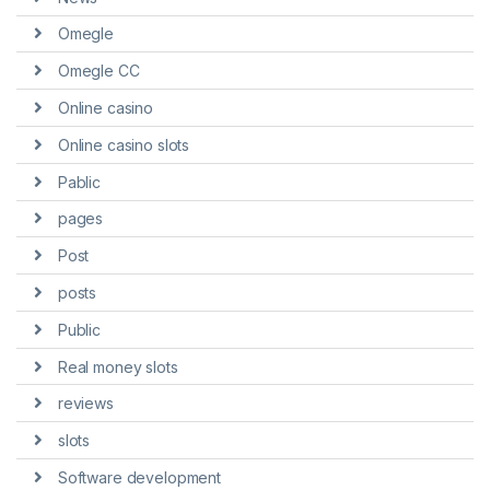
Omegle
Omegle CC
Online casino
Online casino slots
Pablic
pages
Post
posts
Public
Real money slots
reviews
slots
Software development