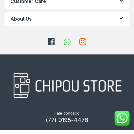
Customer Care
About Us
Fale conosco
(77) 9195-4478