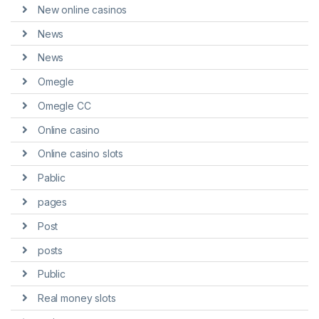
New online casinos
News
News
Omegle
Omegle CC
Online casino
Online casino slots
Pablic
pages
Post
posts
Public
Real money slots