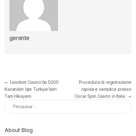
gerente
Navegação de Post
←
Leonbet Casino’da 5000
Procedura di registrazione
Kazandım İşte Türkiye’den
rapida e semplice presso
Tam Hikayem
Oscar Spin Casino in Italia
→
Pesquisar por:
About Blog