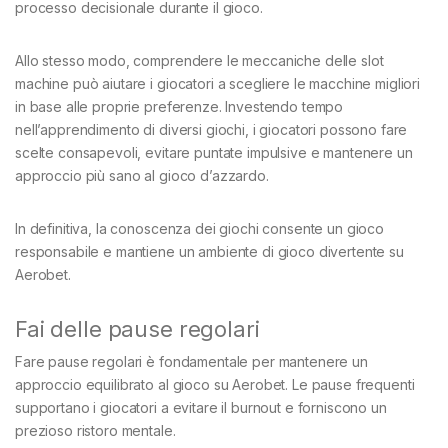
processo decisionale durante il gioco.
Allo stesso modo, comprendere le meccaniche delle slot
machine può aiutare i giocatori a scegliere le macchine migliori
in base alle proprie preferenze. Investendo tempo
nell’apprendimento di diversi giochi, i giocatori possono fare
scelte consapevoli, evitare puntate impulsive e mantenere un
approccio più sano al gioco d’azzardo.
In definitiva, la conoscenza dei giochi consente un gioco
responsabile e mantiene un ambiente di gioco divertente su
Aerobet.
Fai delle pause regolari
Fare pause regolari è fondamentale per mantenere un
approccio equilibrato al gioco su Aerobet. Le pause frequenti
supportano i giocatori a evitare il burnout e forniscono un
prezioso ristoro mentale.