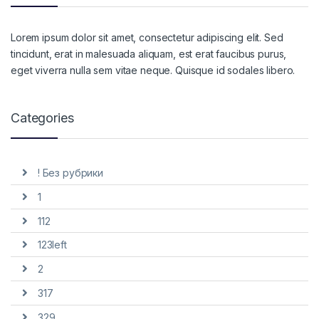
Lorem ipsum dolor sit amet, consectetur adipiscing elit. Sed
tincidunt, erat in malesuada aliquam, est erat faucibus purus,
eget viverra nulla sem vitae neque. Quisque id sodales libero.
Categories
! Без рубрики
1
112
123left
2
317
329