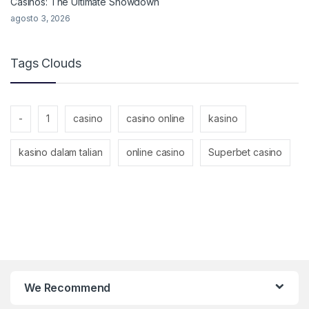
Casinos: The Ultimate Showdown
agosto 3, 2026
Tags Clouds
-
1
casino
casino online
kasino
kasino dalam talian
online casino
Superbet casino
We Recommend