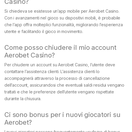
Casino?
Si chiedeva se esistesse un’app mobile per Aerobet Casino.
Con i avanzamenti nel gioco su dispositivi mobili, è probabile
che l’app offra molteplici funzionalità, migliorando l’esperienza
utente e facilitando il gioco in movimento.
Come posso chiudere il mio account
Aerobet Casino?
Per chiudere un account su Aerobet Casino, l’utente deve
contattare l’assistenza clienti. L’assistenza clienti lo
accompagnerà attraverso la processo di cancellazione
dell’account, assicurandosi che eventuali saldi residui vengano
trattati e che le preferenze dell’utente vengano rispettate
durante la chiusura.
Ci sono bonus per i nuovi giocatori su
Aerobet?
I nuovi giocatori possono frequentemente usufruire di bonus