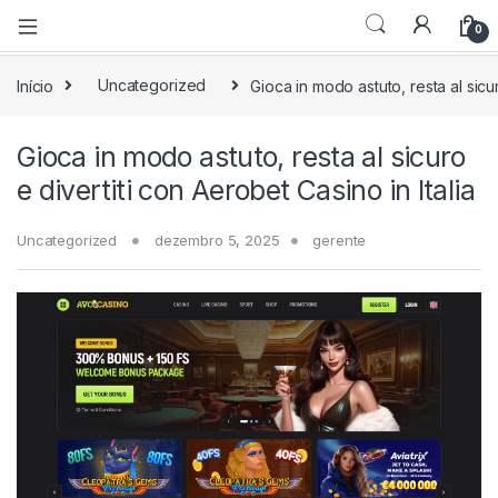
0
Início
Uncategorized
Gioca in modo astuto, resta al sicur
Gioca in modo astuto, resta al sicuro
e divertiti con Aerobet Casino in Italia
Uncategorized
dezembro 5, 2025
gerente