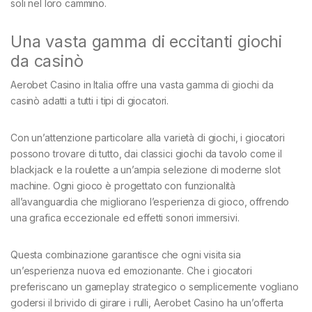
soli nel loro cammino.
Una vasta gamma di eccitanti giochi
da casinò
Aerobet Casino in Italia offre una vasta gamma di giochi da
casinò adatti a tutti i tipi di giocatori.
Con un’attenzione particolare alla varietà di giochi, i giocatori
possono trovare di tutto, dai classici giochi da tavolo come il
blackjack e la roulette a un’ampia selezione di moderne slot
machine. Ogni gioco è progettato con funzionalità
all’avanguardia che migliorano l’esperienza di gioco, offrendo
una grafica eccezionale ed effetti sonori immersivi.
Questa combinazione garantisce che ogni visita sia
un’esperienza nuova ed emozionante. Che i giocatori
preferiscano un gameplay strategico o semplicemente vogliano
godersi il brivido di girare i rulli, Aerobet Casino ha un’offerta