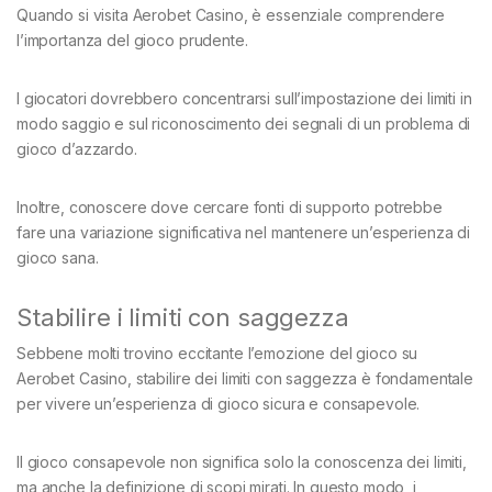
Quando si visita Aerobet Casino, è essenziale comprendere
l’importanza del gioco prudente.
I giocatori dovrebbero concentrarsi sull’impostazione dei limiti in
modo saggio e sul riconoscimento dei segnali di un problema di
gioco d’azzardo.
Inoltre, conoscere dove cercare fonti di supporto potrebbe
fare una variazione significativa nel mantenere un’esperienza di
gioco sana.
Stabilire i limiti con saggezza
Sebbene molti trovino eccitante l’emozione del gioco su
Aerobet Casino, stabilire dei limiti con saggezza è fondamentale
per vivere un’esperienza di gioco sicura e consapevole.
Il gioco consapevole non significa solo la conoscenza dei limiti,
ma anche la definizione di scopi mirati. In questo modo, i