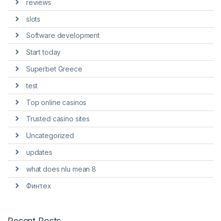
reviews
slots
Software development
Start today
Superbet Greece
test
Top online casinos
Trusted casino sites
Uncategorized
updates
what does nlu mean 8
Финтех
Recent Posts