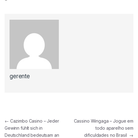
gerente
Navegação de Post
←
Cazimbo Casino – Jeder
Cassino Wingaga – Jogue em
Gewinn fühlt sich in
todo aparelho sem
Deutschland bedeutsam an
dificuldades no Brasil
→