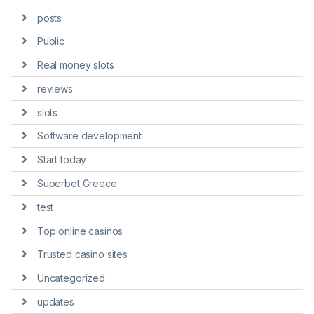
posts
Public
Real money slots
reviews
slots
Software development
Start today
Superbet Greece
test
Top online casinos
Trusted casino sites
Uncategorized
updates