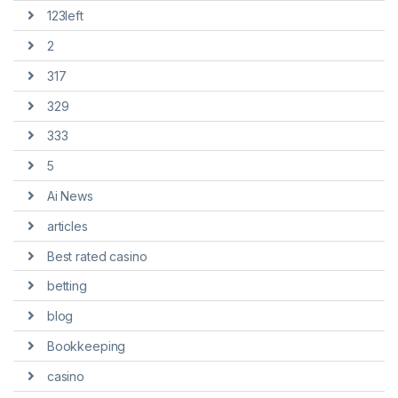
123left
2
317
329
333
5
Ai News
articles
Best rated casino
betting
blog
Bookkeeping
casino