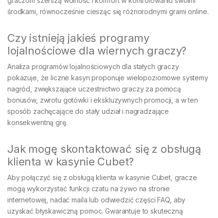
graczom szerszą wolność i komfort w kontrolowaniu swoimi
środkami, równocześnie ciesząc się różnorodnymi grami online.
Czy istnieją jakieś programy
lojalnościowe dla wiernych graczy?
Analiza programów lojalnościowych dla stałych graczy
pokazuje, że liczne kasyn proponuje wielopoziomowe systemy
nagród, zwiększające uczestnictwo graczy za pomocą
bonusów, zwrotu gotówki i ekskluzywnych promocji, a w ten
sposób zachęcające do stały udział i nagradzające
konsekwentną grę.
Jak mogę skontaktować się z obsługą
klienta w kasynie Cubet?
Aby połączyć się z obsługą klienta w kasynie Cubet, gracze
mogą wykorzystać funkcji czatu na żywo na stronie
internetowej, nadać maila lub odwiedzić części FAQ, aby
uzyskać błyskawiczną pomoc. Gwarantuje to skuteczną