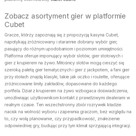
Zobacz asortyment gier w platformie
Cubet
Gracze, którzy zapoznają się z propozycją kasyna Cubet,
napotykają zróżnicowany i starannie dobrany wybór gier,
pasujący do różnym upodobaniom i poziomom umiejętności.
Platforma oferuje imponujący wybór slotów, gier stołowych i
gier z krupierem na żywo. Miłośnicy slotów mogą cieszyć się
szeroką paletę gier tematycznych i gier z jackpotem, a fani gier
przy stołach znajdą klasyki, takie jak oczko i roulette, oferujące
zróżnicowane limity zakładów, dopasowane do każdego
portfela. Dział z krupierem na żywo wzbogaca doświadczenia,
umożliwiając użytkownikom kontakt z prawdziwymi dealerami w
realnym czasie. Ten wszechstronny zbiór rozrywek kładzie
nacisk na wolność wyboru i zapewnia graczom, bez względu na
to, czy wolą planowanie, czy przypadkowość, znalezienie
odpowiedniej gry, budując przy tym klimat sprzyjającą integracji.