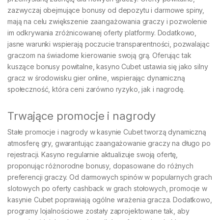
zazwyczaj obejmujące bonusy od depozytu i darmowe spiny,
mają na celu zwiększenie zaangażowania graczy i pozwolenie
im odkrywania zróżnicowanej oferty platformy. Dodatkowo,
jasne warunki wspierają poczucie transparentności, pozwalając
graczom na świadome kierowanie swoją grą. Oferując tak
kuszące bonusy powitalne, kasyno Cubet ustawia się jako silny
gracz w środowisku gier online, wspierając dynamiczną
społeczność, która ceni zarówno ryzyko, jak i nagrodę.
Trwające promocje i nagrody
Stałe promocje i nagrody w kasynie Cubet tworzą dynamiczną
atmosferę gry, gwarantując zaangażowanie graczy na długo po
rejestracji. Kasyno regularnie aktualizuje swoją ofertę,
proponując różnorodne bonusy, dopasowane do różnych
preferencji graczy. Od darmowych spinów w popularnych grach
slotowych po oferty cashback w grach stołowych, promocje w
kasynie Cubet poprawiają ogólne wrażenia gracza. Dodatkowo,
programy lojalnościowe zostały zaprojektowane tak, aby