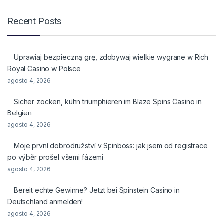
Recent Posts
Uprawiaj bezpieczną grę, zdobywaj wielkie wygrane w Rich
Royal Casino w Polsce
agosto 4, 2026
Sicher zocken, kühn triumphieren im Blaze Spins Casino in
Belgien
agosto 4, 2026
Moje první dobrodružství v Spinboss: jak jsem od registrace
po výběr prošel všemi fázemi
agosto 4, 2026
Bereit echte Gewinne? Jetzt bei Spinstein Casino in
Deutschland anmelden!
agosto 4, 2026