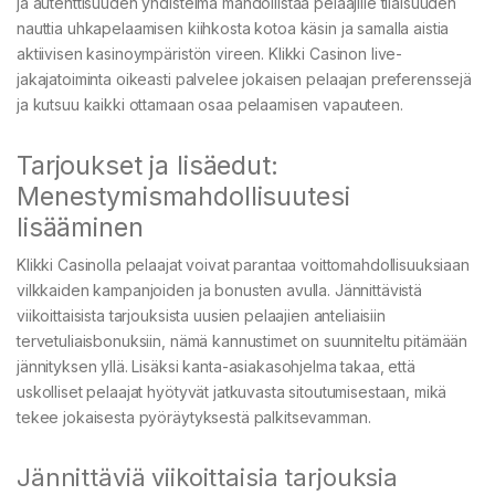
ja autenttisuuden yhdistelmä mahdollistaa pelaajille tilaisuuden
nauttia uhkapelaamisen kiihkosta kotoa käsin ja samalla aistia
aktiivisen kasinoympäristön vireen. Klikki Casinon live-
jakajatoiminta oikeasti palvelee jokaisen pelaajan preferenssejä
ja kutsuu kaikki ottamaan osaa pelaamisen vapauteen.
Tarjoukset ja lisäedut:
Menestymismahdollisuutesi
lisääminen
Klikki Casinolla pelaajat voivat parantaa voittomahdollisuuksiaan
vilkkaiden kampanjoiden ja bonusten avulla. Jännittävistä
viikoittaisista tarjouksista uusien pelaajien anteliaisiin
tervetuliaisbonuksiin, nämä kannustimet on suunniteltu pitämään
jännityksen yllä. Lisäksi kanta-asiakasohjelma takaa, että
uskolliset pelaajat hyötyvät jatkuvasta sitoutumisestaan, mikä
tekee jokaisesta pyöräytyksestä palkitsevamman.
Jännittäviä viikoittaisia tarjouksia