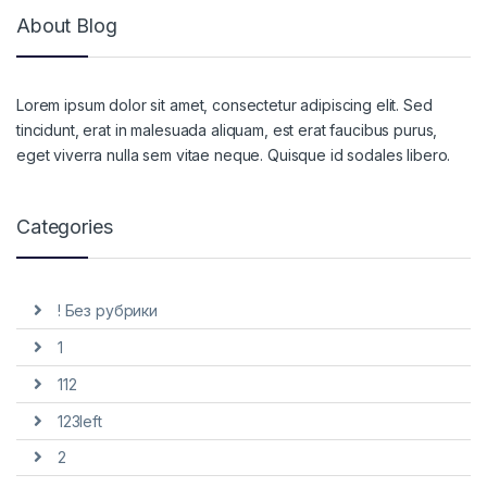
About Blog
Lorem ipsum dolor sit amet, consectetur adipiscing elit. Sed
tincidunt, erat in malesuada aliquam, est erat faucibus purus,
eget viverra nulla sem vitae neque. Quisque id sodales libero.
Categories
! Без рубрики
1
112
123left
2