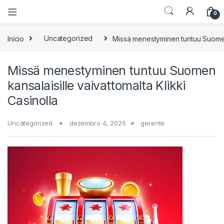
0
Início
Uncategorized
Missä menestyminen tuntuu Suomen k
Missä menestyminen tuntuu Suomen
kansalaisille vaivattomalta Klikki
Casinolla
Uncategorized
dezembro 4, 2025
gerente