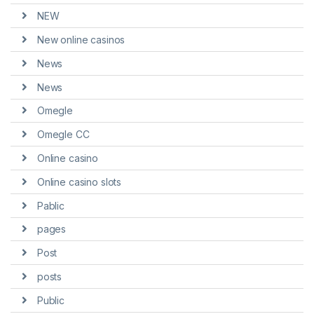
NEW
New online casinos
News
News
Omegle
Omegle CC
Online casino
Online casino slots
Pablic
pages
Post
posts
Public