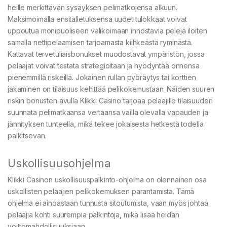
heille merkittävän sysäyksen pelimatkojensa alkuun.
Maksimoimalla ensitalletuksensa uudet tulokkaat voivat
uppoutua monipuoliseen valikoimaan innostavia pelejä iloiten
samalla nettipelaamisen tarjoamasta kiihkeästä ryminästä.
Kattavat tervetuliaisbonukset muodostavat ympäristön, jossa
pelaajat voivat testata strategioitaan ja hyödyntää onnensa
pienemmillä riskeillä. Jokainen rullan pyöräytys tai korttien
jakaminen on tilaisuus kehittää pelikokemustaan. Näiden suuren
riskin bonusten avulla Klikki Casino tarjoaa pelaajille tilaisuuden
suunnata pelimatkaansa vertaansa vailla olevalla vapauden ja
jännityksen tunteella, mikä tekee jokaisesta hetkestä todella
palkitsevan.
Uskollisuusohjelma
Klikki Casinon uskollisuuspalkinto-ohjelma on olennainen osa
uskollisten pelaajien pelikokemuksen parantamista. Tämä
ohjelma ei ainoastaan tunnusta sitoutumista, vaan myös johtaa
pelaajia kohti suurempia palkintoja, mikä lisää heidän
voittomahdollisuuksiaan.