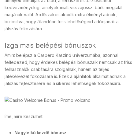
amelyek elindítják az utad, a rendszeres törzsvásárlói
kedvezményekig, amelyek miatt visszajössz, bárki megtalál
magának valót. A időszakos akciók extra élményt adnak,
biztosítva, hogy állandóan friss lehetőségeid adódjanak a
játszás fokozására.
Izgalmas belépési bónuszok
Amint belépsz a Caspero Kaszinó univerzumába, azonnal
felfedezed, hogy érdekes belépési bónuszaik nemcsak az friss
felhasználók csábítására szolgálnak, hanem az teljes
játékélvezet fokozására is. Ezek a ajánlatok alkalmat adnak a
játszás fejlesztésére és a sikeres lehetőségek fokozására.
Íme, mire készülhet:
Nagylelkű kezdő bónusz