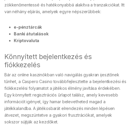
zökkenőmentessé és hatékonyabbá alakítva a tranzakciókat. Itt
van néhány eljárás, amelyek egyre népszerűbbek:
e-pénztárcák
Banki átutalások
Kriptovaluta
Könnyített bejelentkezés és
fiókkezelés
Bár az online kaszinókban való navigálás gyakran ijesztőnek
tűnhet, a Caspero Casino továbbfejlesztette a bejelentkezési és
fiókkezelési folyamatot a játékos élmény javítása érdekében.
Egy könnyített regisztrációs űrlapot találsz, amely kevesebb
információt igényel, így hamar belevetheted magad a
játékkalandba. A játékosbarát elrendezés minden lépésen
átvezet, megszüntetve a gyakori frusztrációkat, amelyek
sokszor sújtják az kezdőket.