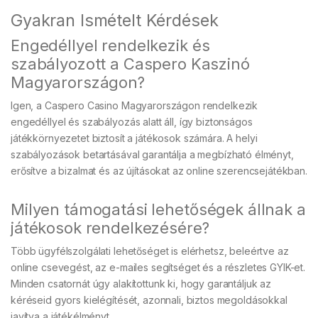
Gyakran Ismételt Kérdések
Engedéllyel rendelkezik és
szabályozott a Caspero Kaszinó
Magyarországon?
Igen, a Caspero Casino Magyarországon rendelkezik
engedéllyel és szabályozás alatt áll, így biztonságos
játékkörnyezetet biztosít a játékosok számára. A helyi
szabályozások betartásával garantálja a megbízható élményt,
erősítve a bizalmat és az újításokat az online szerencsejátékban.
Milyen támogatási lehetőségek állnak a
játékosok rendelkezésére?
Több ügyfélszolgálati lehetőséget is elérhetsz, beleértve az
online csevegést, az e-mailes segítséget és a részletes GYIK-et.
Minden csatornát úgy alakítottunk ki, hogy garantáljuk az
kéréseid gyors kielégítését, azonnali, biztos megoldásokkal
javítva a játékélményt.