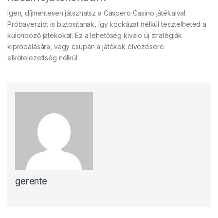
Igen, díjmentesen játszhatsz a Caspero Casino játékaival.
Próbaverziót is biztosítanak, így kockázat nélkül tesztelheted a
különböző játékokat. Ez a lehetőség kiváló új stratégiák
kipróbálására, vagy csupán a játékok élvezésére
elkötelezettség nélkül.
gerente