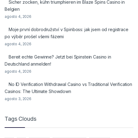
Sicher zocken, kühn triumphieren im Blaze Spins Casino in
Belgien
agosto 4, 2026
Moje první dobrodružství v Spinboss: jak jsem od registrace
po výběr prošel všemi fázemi
agosto 4, 2026
Bereit echte Gewinne? Jetzt bei Spinstein Casino in
Deutschland anmelden!
agosto 4, 2026
No ID Verification Withdrawal Casino vs Traditional Verification
Casinos: The Ultimate Showdown
agosto 3, 2026
Tags Clouds