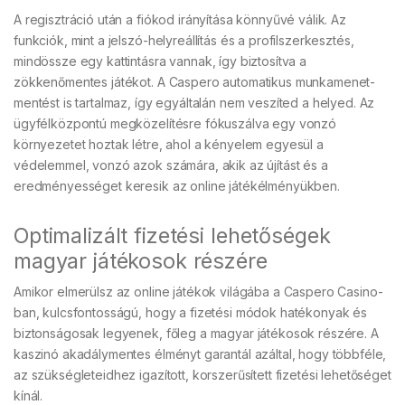
A regisztráció után a fiókod irányítása könnyűvé válik. Az
funkciók, mint a jelszó-helyreállítás és a profilszerkesztés,
mindössze egy kattintásra vannak, így biztosítva a
zökkenőmentes játékot. A Caspero automatikus munkamenet-
mentést is tartalmaz, így egyáltalán nem veszíted a helyed. Az
ügyfélközpontú megközelítésre fókuszálva egy vonzó
környezetet hoztak létre, ahol a kényelem egyesül a
védelemmel, vonzó azok számára, akik az újítást és a
eredményességet keresik az online játékélményükben.
Optimalizált fizetési lehetőségek
magyar játékosok részére
Amikor elmerülsz az online játékok világába a Caspero Casino-
ban, kulcsfontosságú, hogy a fizetési módok hatékonyak és
biztonságosak legyenek, főleg a magyar játékosok részére. A
kaszinó akadálymentes élményt garantál azáltal, hogy többféle,
az szükségleteidhez igazított, korszerűsített fizetési lehetőséget
kínál.