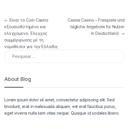
Navegação de Post
←
Είναι το Coin Casino
Casina Casino – Freispiele und
εξουσιοδοτημένο και
tägliche Angebote für Nutzer
ελεγχόμενο; Έλεγχος
in Deutschland
→
συμμόρφωσης με τη
νομοθεσία για την Ελλάδα;
Pesquisar por:
About Blog
Lorem ipsum dolor sit amet, consectetur adipiscing elit. Sed
tincidunt, erat in malesuada aliquam, est erat faucibus purus,
eget viverra nulla sem vitae neque. Quisque id sodales libero.