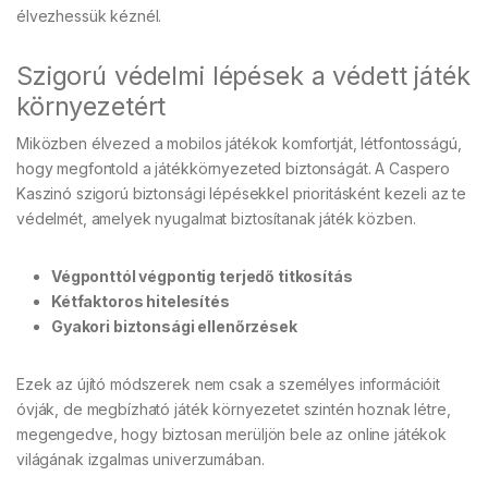
élvezhessük kéznél.
Szigorú védelmi lépések a védett játék
környezetért
Miközben élvezed a mobilos játékok komfortját, létfontosságú,
hogy megfontold a játékkörnyezeted biztonságát. A Caspero
Kaszinó szigorú biztonsági lépésekkel prioritásként kezeli az te
védelmét, amelyek nyugalmat biztosítanak játék közben.
Végponttól végpontig terjedő titkosítás
Kétfaktoros hitelesítés
Gyakori biztonsági ellenőrzések
Ezek az újító módszerek nem csak a személyes információit
óvják, de megbízható játék környezetet szintén hoznak létre,
megengedve, hogy biztosan merüljön bele az online játékok
világának izgalmas univerzumában.