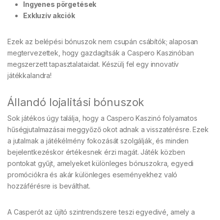
Ingyenes pörgetések
Exkluzív akciók
Ezek az belépési bónuszok nem csupán csábítók; alaposan
megtervezettek, hogy gazdagítsák a Caspero Kaszinóban
megszerzett tapasztalataidat. Készülj fel egy innovatív
játékkalandra!
Állandó lojalitási bónuszok
Sok játékos úgy találja, hogy a Caspero Kaszinó folyamatos
hűségjutalmazásai meggyőző okot adnak a visszatérésre. Ezek
a jutalmak a játékélmény fokozását szolgálják, és minden
bejelentkezéskor értékesnek érzi magát. Játék közben
pontokat gyűjt, amelyeket különleges bónuszokra, egyedi
promóciókra és akár különleges eseményekhez való
hozzáférésre is beválthat.
A Casperót az újító szintrendszere teszi egyedivé, amely a