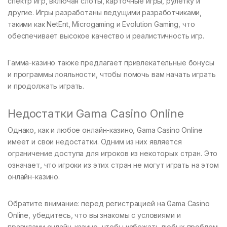
спектр игр, включая слоты, карточные игры, рулетку и
другие. Игры разработаны ведущими разработчиками,
такими как NetEnt, Microgaming и Evolution Gaming, что
обеспечивает высокое качество и реалистичность игр.
Гамма-казино также предлагает привлекательные бонусы
и программы лояльности, чтобы помочь вам начать играть
и продолжать играть.
Недостатки Gama Casino Online
Однако, как и любое онлайн-казино, Gama Casino Online
имеет и свои недостатки. Одним из них является
ограничение доступа для игроков из некоторых стран. Это
означает, что игроки из этих стран не могут играть на этом
онлайн-казино.
Обратите внимание: перед регистрацией на Gama Casino
Online, убедитесь, что вы знакомы с условиями и
правилами онлайн-казино, чтобы избежать любых проблем.