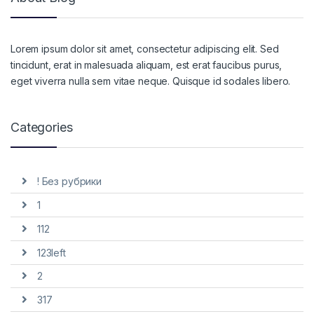
Lorem ipsum dolor sit amet, consectetur adipiscing elit. Sed
tincidunt, erat in malesuada aliquam, est erat faucibus purus,
eget viverra nulla sem vitae neque. Quisque id sodales libero.
Categories
! Без рубрики
1
112
123left
2
317