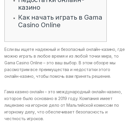
казино
Как начать играть в Gama
Casino Online
Если вы ищете надежный и безопасный онлайн-казино, где
можно играть в любое время и из любой точки мира, то
Gama Casino Online – это ваш выбор. В этом обзоре мы
рассмотрим все преимущества и недостатки этого
онлайн-казино, чтобы помочь вам принять решение.
Гама казино онлайн – это международный онлайн-казино,
которое было основано в 2019 году. Компания имеет
лицензию на игорное дело от Мальтийской комиссии по
игорному делу, что обеспечивает безопасность и
честность игроков.