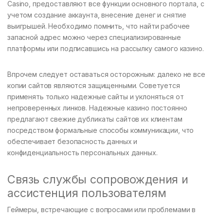
Casino, предоставляют все функции основного портала, с
учетом создание аккаунта, внесение денег и снятие
выигрышей. Необходимо помнить, что найти рабочее
запасной адрес можно через специализированные
платформы или подписавшись на рассылку самого казино.
Впрочем следует оставаться осторожным: далеко не все
копии сайтов являются защищенными. Советуется
применять только надежные сайты и уклоняться от
непроверенных линков. Надежные казино постоянно
предлагают свежие дубликаты сайтов их клиентам
посредством формальные способы коммуникации, что
обеспечивает безопасность данных и
конфиденциальность персональных данных.
Связь службы сопровождения и
ассистенция пользователям
Геймеры, встречающие с вопросами или проблемами в