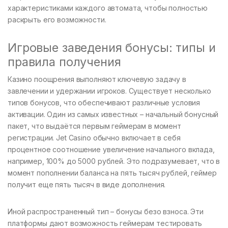
характеристиками каждого автомата, чтобы полностью
раскрыть его возможности.
Игровые заведения бонусы: типы и
правила получения
Казино поощрения выполняют ключевую задачу в
завлечении и удержании игроков. Существует несколько
типов бонусов, что обеспечивают различные условия
активации. Один из самых известных – начальный бонусный
пакет, что выдаётся первым геймерам в момент
регистрации. Jet Casino обычно включает в себя
процентное соотношение увеличение начального вклада,
например, 100% до 5000 рублей. Это подразумевает, что в
момент пополнении баланса на пять тысяч рублей, геймер
получит еще пять тысяч в виде дополнения.
Иной распространенный тип – бонусы безо взноса. Эти
платформы дают возможность геймерам тестировать