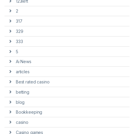
123left
2
317
329
333
5
Ai News
articles
Best rated casino
betting
blog
Bookkeeping
casino
Casino games