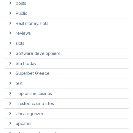
posts
Public
Real money slots
reviews
slots
Software development
Start today
Superbet Greece
test
Top online casinos
Trusted casino sites
Uncategorized
updates