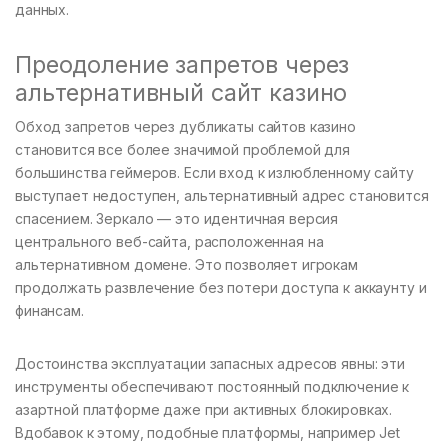
данных.
Преодоление запретов через
альтернативный сайт казино
Обход запретов через дубликаты сайтов казино
становится все более значимой проблемой для
большинства геймеров. Если вход к излюбленному сайту
выступает недоступен, альтернативный адрес становится
спасением. Зеркало — это идентичная версия
центрального веб-сайта, расположенная на
альтернативном домене. Это позволяет игрокам
продолжать развлечение без потери доступа к аккаунту и
финансам.
Достоинства эксплуатации запасных адресов явны: эти
инструменты обеспечивают постоянный подключение к
азартной платформе даже при активных блокировках.
Вдобавок к этому, подобные платформы, например Jet