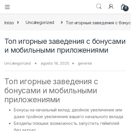
0
Início
Uncategorized
Топ игорные заведения с бону
Топ игорные заведения с бонусами
и мобильными приложениями
Uncategorized
agosto 19, 2025
gerente
Топ игорные заведения с
бонусами и мобильными
приложениями
Бонусы на начальный вклад: двойное увеличение или
даже тройное увеличение вашего начального вклада.
Бездепы плюшки: возможность запустить геймплей
без затрат.