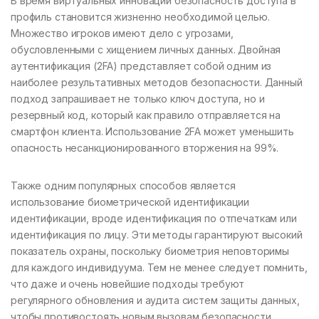
В время виртуальных инноваций безопасность доступа в
профиль становится жизненно необходимой целью.
Множество игроков имеют дело с угрозами,
обусловленными с хищением личных данных. Двойная
аутентификация (2FA) представляет собой одним из
наиболее результативных методов безопасности. Данный
подход запрашивает не только ключ доступа, но и
резервный код, который как правило отправляется на
смартфон клиента. Использование 2FA может уменьшить
опасность несанкционированного вторжения на 99%.
Также одним популярных способов является
использование биометрической идентификации
идентификации, вроде идентификация по отпечаткам или
идентификация по лицу. Эти методы гарантируют высокий
показатель охраны, поскольку биометрия неповторимы
для каждого индивидуума. Тем не менее следует помнить,
что даже и очень новейшие подходы требуют
регулярного обновления и аудита систем защиты данных,
чтобы противостоять новым вызовам безопасности.