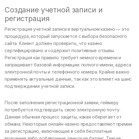
Создание учетной записи и
регистрация
Регистрация учетной записи в виртуальном казино — это
процедура, который запускается с выбора безопасного
сайта. Клиент должен проверить, что казино
сертифицировано и содержит позитивные отзывы.
Регистрация как правило требует немного времени и
запрашивает базовой информации: полного имени, адреса
электронной почты и телефонного номера. Крайне важно
применять актуальные данные, так как это влияет на шанс
подтверждения учетной записи.
После заполнения регистрационной заявки, геймеру
потребуется подтвердить свою электронную почту.
Данная обычная процесс защиты, какая оберегает от
обмана. Некоторые онлайн-казино предоставляют премии
за регистрацию, включающие в себя бесплатные
вращения либо добавочные деньги на баланс. Тем не