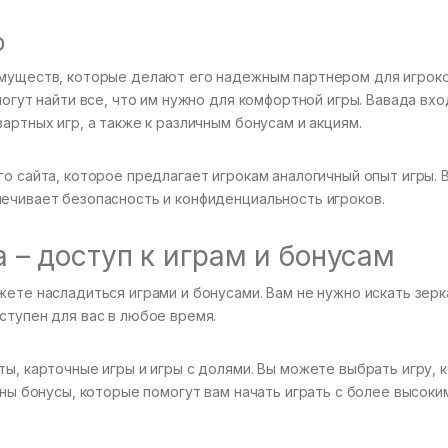
о
имуществ, которые делают его надежным партнером для игроко
могут найти все, что им нужно для комфортной игры. Вавада вхо
артных игр, а также к различным бонусам и акциям.
о сайта, которое предлагает игрокам аналогичный опыт игры. 
печивает безопасность и конфиденциальность игроков.
 – доступ к играм и бонусам
жете насладиться играми и бонусами. Вам не нужно искать зерк
ступен для вас в любое время.
ты, карточные игры и игры с долями. Вы можете выбрать игру, 
пны бонусы, которые помогут вам начать играть с более высоки