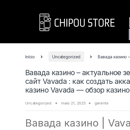
Início
Uncategorized
Вавада казино –
Вавада казино – актуальное з
сайт Vavada : как создать акк
казино Vavada — обзор казино
Uncategorized
maio 21, 2025
gerente
Вавада казино | Vav