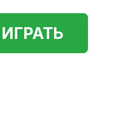
ИГРАТЬ