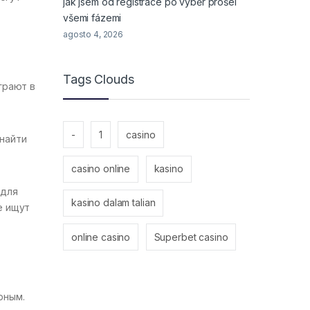
jak jsem od registrace po výběr prošel
všemi fázemi
agosto 4, 2026
Tags Clouds
грают в
-
1
casino
 найти
casino online
kasino
 для
kasino dalam talian
е ищут
online casino
Superbet casino
рным.