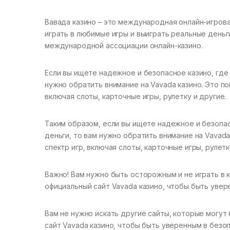
Вавада казино – это международная онлайн-игрова
играть в любимые игры и выиграть реальные деньг
международной ассоциации онлайн-казино.
Если вы ищете надежное и безопасное казино, где
нужно обратить внимание на Vavada казино. Это по
включая слоты, карточные игры, рулетку и другие.
Таким образом, если вы ищете надежное и безопас
деньги, то вам нужно обратить внимание на Vavada
спектр игр, включая слоты, карточные игры, рулетк
Важно! Вам нужно быть осторожным и не играть в 
официальный сайт Vavada казино, чтобы быть увер
Вам не нужно искать другие сайты, которые могут
сайт Vavada казино, чтобы быть уверенным в безоп