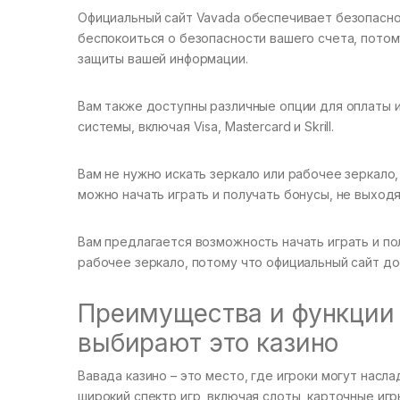
Официальный сайт Vavada обеспечивает безопасно
беспокоиться о безопасности вашего счета, пото
защиты вашей информации.
Вам также доступны различные опции для оплаты 
системы, включая Visa, Mastercard и Skrill.
Вам не нужно искать зеркало или рабочее зеркало
можно начать играть и получать бонусы, не выходя
Вам предлагается возможность начать играть и пол
рабочее зеркало, потому что официальный сайт до
Преимущества и функции 
выбирают это казино
Вавада казино – это место, где игроки могут насл
широкий спектр игр, включая слоты, карточные игры