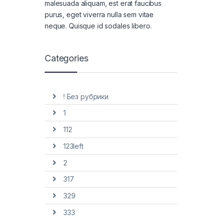
malesuada aliquam, est erat faucibus
purus, eget viverra nulla sem vitae
neque. Quisque id sodales libero.
Categories
! Без рубрики
1
112
123left
2
317
329
333